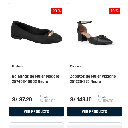
20 %
10 %
Modare
Vizzano
Balerinas de Mujer Modare
Zapatos de Mujer Vizzano
257403-100Q2 Negro
251220-375 Negro
S/
87
.
20
S/
143
.
10
S/
109
.
00
S/
159
.
00
VER PRODUCTO
VER PRODUCTO