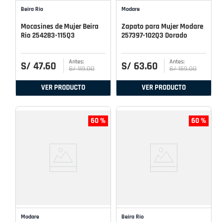
Beira Rio
Modare
Mocasines de Mujer Beira
Zapato para Mujer Modare
Rio 254283-115Q3
257397-102Q3 Dorado
S/
47
.
60
S/
63
.
60
S/
119
.
00
S/
159
.
00
VER PRODUCTO
VER PRODUCTO
60 %
60 %
Modare
Beira Rio