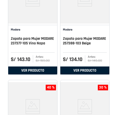
Modare
Modare
Zapato para Mujer MODARE
Zapato para Mujer MODARE
237377-105 Vino Napa
257388-103 Beige
S/
143
.
10
S/
134
.
10
S/
159
.
00
S/
149
.
00
VER PRODUCTO
VER PRODUCTO
40 %
30 %