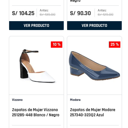
Negro
S/
104
.
25
S/
90
.
30
S/
139
.
00
S/
129
.
00
VER PRODUCTO
VER PRODUCTO
10 %
25 %
Vizzano
Modare
Zapatos de Mujer Vizzano
Zapatos de Mujer Modare
251285-448 Blanco / Negro
257340-323Q2 Azul