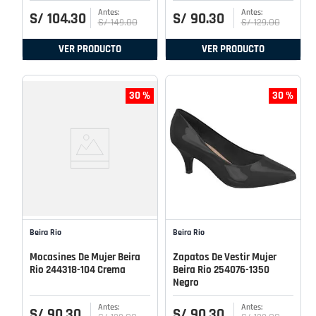
S/
104
.
30
S/
90
.
30
S/
149
.
00
S/
129
.
00
VER PRODUCTO
VER PRODUCTO
30 %
30 %
Beira Rio
Beira Rio
Mocasines De Mujer Beira
Zapatos De Vestir Mujer
Rio 244318-104 Crema
Beira Rio 254076-1350
Negro
S/
90
.
30
S/
90
.
30