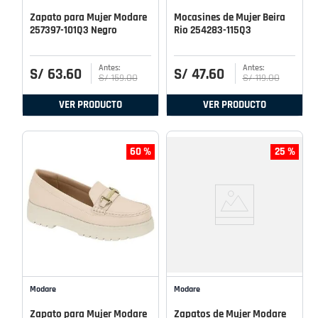
Zapato para Mujer Modare
Mocasines de Mujer Beira
257397-101Q3 Negro
Rio 254283-115Q3
S/
63
.
60
S/
47
.
60
S/
159
.
00
S/
119
.
00
VER PRODUCTO
VER PRODUCTO
60 %
25 %
Modare
Modare
Zapato para Mujer Modare
Zapatos de Mujer Modare