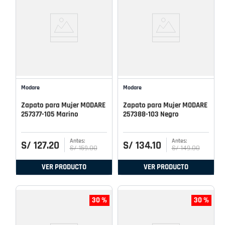
Modare
Modare
Zapato para Mujer MODARE
Zapato para Mujer MODARE
257377-105 Marino
257388-103 Negro
S/
127
.
20
S/
134
.
10
S/
159
.
00
S/
149
.
00
VER PRODUCTO
VER PRODUCTO
30 %
30 %