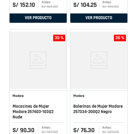
S/
152
.
10
S/
104
.
25
S/
169
.
00
S/
139
.
00
VER PRODUCTO
VER PRODUCTO
30 %
30 %
Modare
Modare
Mocasines de Mujer
Balerinas de Mujer Modare
Modare 257403-103Q2
257334-200Q2 Negro
Nude
S/
90
.
30
S/
76
.
30
S/
129
.
00
S/
109
.
00