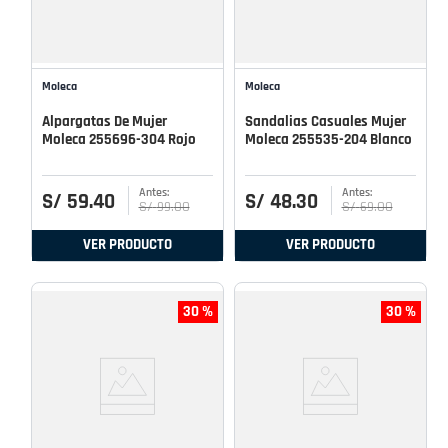
Moleca
Moleca
Alpargatas De Mujer
Sandalias Casuales Mujer
Moleca 255696-304 Rojo
Moleca 255535-204 Blanco
S/
59
.
40
S/
48
.
30
S/
99
.
00
S/
69
.
00
VER PRODUCTO
VER PRODUCTO
30 %
30 %