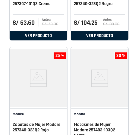
257397-101Q3 Crema
257340-323Q2 Negro
S/
63
.
60
S/
104
.
25
S/
159
.
00
S/
139
.
00
VER PRODUCTO
VER PRODUCTO
25 %
30 %
Modare
Modare
Zapatos de Mujer Modare
Mocasines de Mujer
257340-323Q2 Rojo
Modare 257403-103Q2