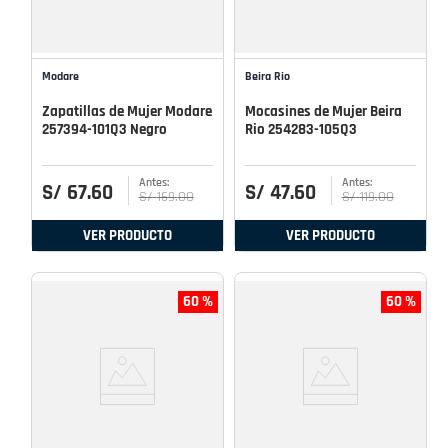
Modare
Beira Rio
Zapatillas de Mujer Modare
Mocasines de Mujer Beira
257394-101Q3 Negro
Rio 254283-105Q3
S/
67
.
60
S/
47
.
60
S/
169
.
00
S/
119
.
00
VER PRODUCTO
VER PRODUCTO
60 %
60 %