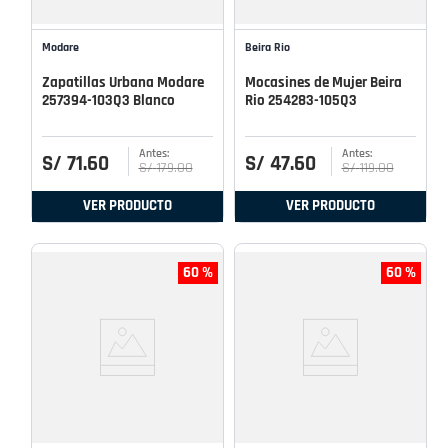
Modare
Beira Rio
Zapatillas Urbana Modare
Mocasines de Mujer Beira
257394-103Q3 Blanco
Rio 254283-105Q3
S/
71
.
60
S/
47
.
60
S/
179
.
00
S/
119
.
00
VER PRODUCTO
VER PRODUCTO
60 %
60 %