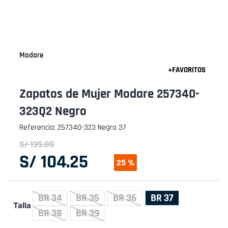
Modare
Zapatos de Mujer Modare 257340-
323Q2 Negro
Referencia
:
257340-323 Negro 37
S/
139
.
00
S/
104
.
25
25 %
BR 34
BR 35
BR 36
BR 37
Talla
BR 38
BR 39