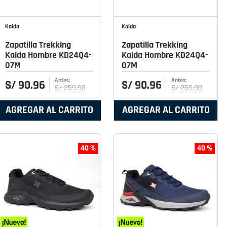
Kaida
Kaida
Zapatilla Trekking
Zapatilla Trekking
Kaida Hombre KD24Q4-
Kaida Hombre KD24Q4-
07M
07M
S/
90
.
96
S/
90
.
96
S/
259
.
90
S/
259
.
90
AGREGAR AL CARRITO
AGREGAR AL CARRITO
40 %
40 %