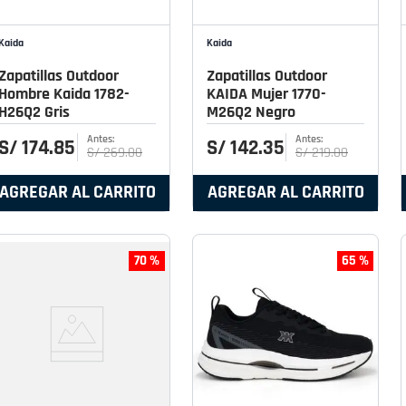
Kaida
Kaida
Zapatillas Outdoor
Zapatillas Outdoor
Hombre Kaida 1782-
KAIDA Mujer 1770-
H26Q2 Gris
M26Q2 Negro
S/
174
.
85
S/
142
.
35
S/
269
.
00
S/
219
.
00
AGREGAR AL CARRITO
AGREGAR AL CARRITO
70 %
65 %