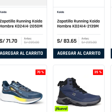
Kaida
Kaida
Zapatilla Running Kaida
Zapatilla Running Kaida
Hombre KD24I4-2050M
Hombre KD24I4-2139M
S/
71
.
70
S/
83
.
65
S/
239
.
00
S/
239
.
00
AGREGAR AL CARRITO
AGREGAR AL CARRITO
70 %
35 %