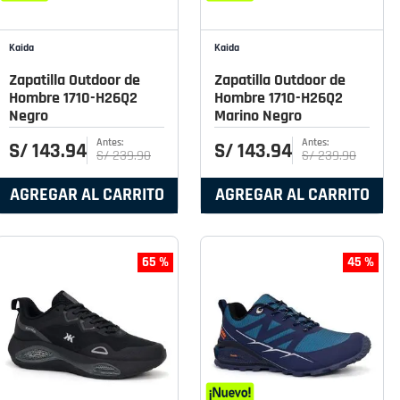
Kaida
Kaida
Zapatilla Outdoor de
Zapatilla Outdoor de
Hombre 1710-H26Q2
Hombre 1710-H26Q2
Negro
Marino Negro
S/
143
.
94
S/
143
.
94
S/
239
.
90
S/
239
.
90
AGREGAR AL CARRITO
AGREGAR AL CARRITO
65 %
45 %