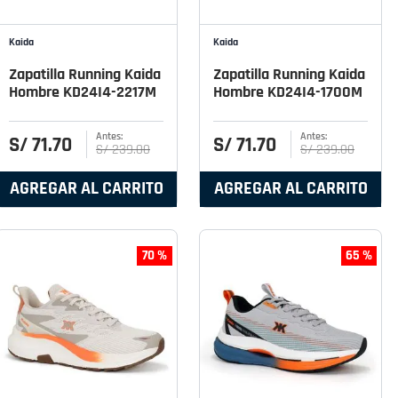
Kaida
Kaida
Zapatilla Running Kaida
Zapatilla Running Kaida
Hombre KD24I4-2217M
Hombre KD24I4-1700M
S/
71
.
70
S/
71
.
70
S/
239
.
00
S/
239
.
00
AGREGAR AL CARRITO
AGREGAR AL CARRITO
70 %
65 %