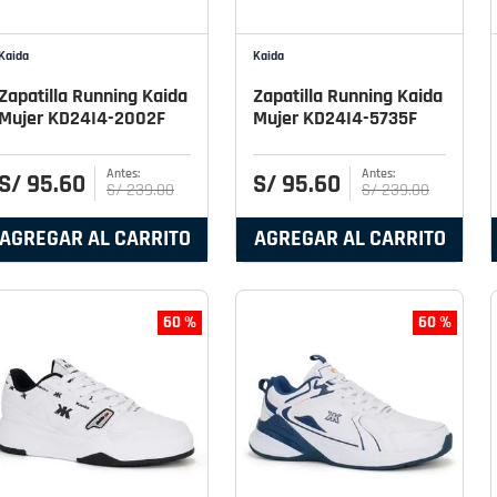
Kaida
Kaida
Zapatilla Running Kaida
Zapatilla Running Kaida
Mujer KD24I4-2002F
Mujer KD24I4-5735F
S/
95
.
60
S/
95
.
60
S/
239
.
00
S/
239
.
00
AGREGAR AL CARRITO
AGREGAR AL CARRITO
60 %
60 %