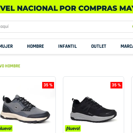
uí
MUJER
HOMBRE
INFANTIL
OUTLET
MARC
EVO HOMBRE
35 %
35 %