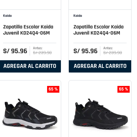
Kaida
Kaida
Zapatilla Escolar Kaida
Zapatilla Escolar Kaida
Juvenil KD24Q4-06M
Juvenil KD24Q4-06M
S/
95
.
96
S/
95
.
96
S/
239
.
90
S/
239
.
90
AGREGAR AL CARRITO
AGREGAR AL CARRITO
65 %
65 %