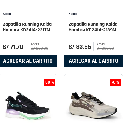
Kaida
Kaida
Zapatilla Running Kaida
Zapatilla Running Kaida
Hombre KD24I4-2217M
Hombre KD24I4-2139M
S/
71
.
70
S/
83
.
65
S/
239
.
00
S/
239
.
00
AGREGAR AL CARRITO
AGREGAR AL CARRITO
60 %
70 %