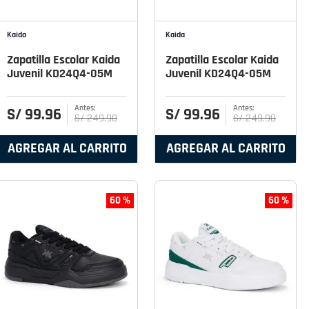
Kaida
Kaida
Zapatilla Escolar Kaida
Zapatilla Escolar Kaida
Juvenil KD24Q4-05M
Juvenil KD24Q4-05M
S/
99
.
96
S/
99
.
96
S/
249
.
90
S/
249
.
90
AGREGAR AL CARRITO
AGREGAR AL CARRITO
60 %
60 %