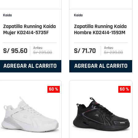
Kaida
Kaida
Zapatilla Running Kaida
Zapatilla Running Kaida
Mujer KD24I4-5735F
Hombre KD24I4-1593M
S/
95
.
60
S/
71
.
70
S/
239
.
00
S/
239
.
00
AGREGAR AL CARRITO
AGREGAR AL CARRITO
60 %
60 %