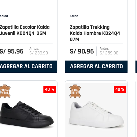
Kaida
Kaida
Zapatilla Escolar Kaida
Zapatilla Trekking
Juvenil KD24Q4-06M
Kaida Hombre KD24Q4-
07M
S/
95
.
96
S/
90
.
96
S/
239
.
90
S/
259
.
90
AGREGAR AL CARRITO
AGREGAR AL CARRITO
40 %
40 %