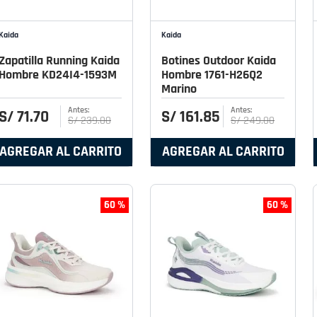
Kaida
Kaida
Zapatilla Running Kaida
Botines Outdoor Kaida
Hombre KD24I4-1593M
Hombre 1761-H26Q2
Marino
S/
71
.
70
S/
161
.
85
S/
239
.
00
S/
249
.
00
AGREGAR AL CARRITO
AGREGAR AL CARRITO
60 %
60 %