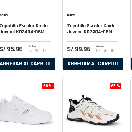
Kaida
Kaida
Zapatilla Escolar Kaida
Zapatilla Escolar Kaida
Juvenil KD24Q4-06M
Juvenil KD24Q4-05M
S/
95
.
96
S/
99
.
96
S/
239
.
90
S/
249
.
90
AGREGAR AL CARRITO
AGREGAR AL CARRITO
60 %
65 %