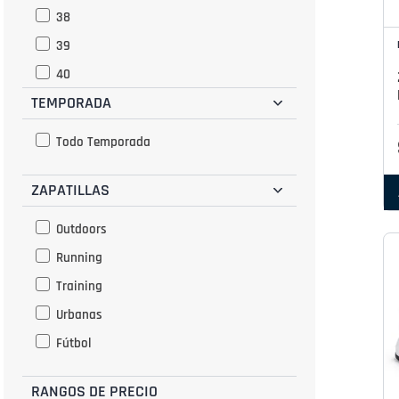
38
39
40
TEMPORADA
41
42
Todo Temporada
42.5
ZAPATILLAS
43
44
Outdoors
Running
Training
Urbanas
Fútbol
RANGOS DE PRECIO