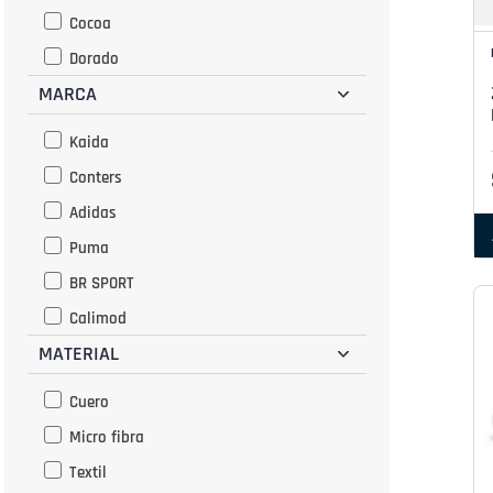
Cocoa
Dorado
MARCA
Gris
Habano
Kaida
Lila
Conters
Marino
Adidas
Marron
Puma
Morado
BR SPORT
Multicolor
Calimod
Naranja
MATERIAL
Apolo
Negro
Cuero
Nutria
Micro fibra
Olivo
Textil
Plomo