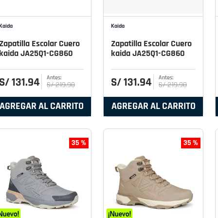
Kaida
Kaida
Zapatilla Escolar Cuero
Zapatilla Escolar Cuero
kaida JA25Q1-CG860
kaida JA25Q1-CG860
S/
131
.
94
S/
131
.
94
S/
219
.
90
S/
219
.
90
AGREGAR AL CARRITO
AGREGAR AL CARRITO
35 %
35 %