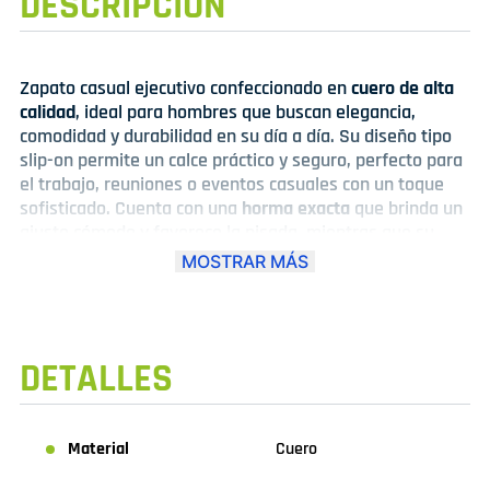
DESCRIPCIÓN
Zapato casual ejecutivo confeccionado en
cuero de alta
calidad
, ideal para hombres que buscan elegancia,
comodidad y durabilidad en su día a día. Su diseño tipo
slip-on permite un calce práctico y seguro, perfecto para
el trabajo, reuniones o eventos casuales con un toque
sofisticado. Cuenta con una
horma exacta
que brinda un
ajuste cómodo y favorece la pisada, mientras que su
acabado en cuero resalta una apariencia refinada y
MOSTRAR MÁS
resistente al uso constante. La suela ligera aporta
estabilidad y confort durante largas jornadas. Disponible
en
color marrón
y
color negro
, dos tonalidades versátiles
que combinan fácilmente con diferentes estilos y
DETALLES
ocasiones, convirtiéndolo en un calzado imprescindible
para el guardarropa masculino.
Material
Cuero