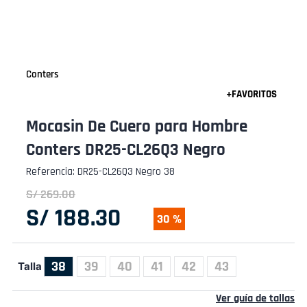
Conters
Mocasin De Cuero para Hombre
Conters DR25-CL26Q3 Negro
Referencia
:
DR25-CL26Q3 Negro 38
S/
269
.
00
S/
188
.
30
30 %
38
39
40
41
42
43
Talla
Ver guía de tallas