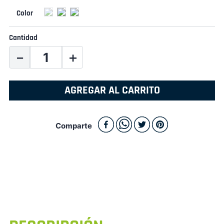
Cantidad
－
＋
AGREGAR AL CARRITO
Comparte