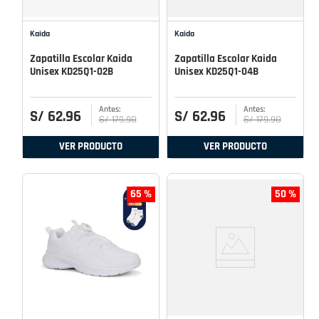
Kaida
Kaida
Zapatilla Escolar Kaida
Zapatilla Escolar Kaida
Unisex KD25Q1-02B
Unisex KD25Q1-04B
S/
62
.
96
S/
62
.
96
S/
179
.
90
S/
179
.
90
VER PRODUCTO
VER PRODUCTO
65 %
50 %