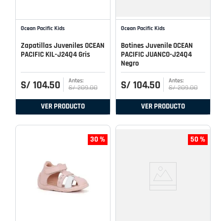
Ocean Pacific Kids
Ocean Pacific Kids
Zapatillas Juveniles OCEAN
Botines Juvenile OCEAN
PACIFIC KIL-J24Q4 Gris
PACIFIC JUANCO-J24Q4
Negro
S/
104
.
50
S/
104
.
50
S/
209
.
00
S/
209
.
00
VER PRODUCTO
VER PRODUCTO
30 %
50 %