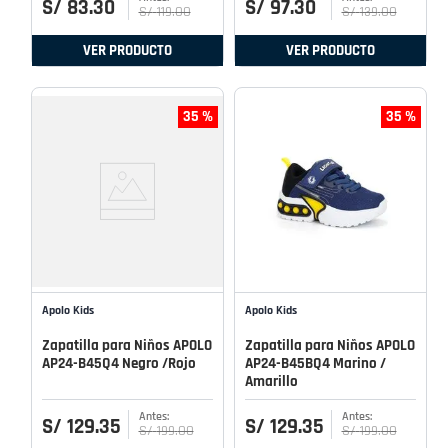
S/
83
.
30
S/
97
.
30
S/
119
.
00
S/
139
.
00
VER PRODUCTO
VER PRODUCTO
35 %
35 %
Apolo Kids
Apolo Kids
Zapatilla para Niños APOLO
Zapatilla para Niños APOLO
AP24-B45Q4 Negro /Rojo
AP24-B45BQ4 Marino /
Amarillo
S/
129
.
35
S/
129
.
35
S/
199
.
00
S/
199
.
00