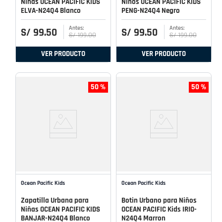
Niñas OCEAN PACIFIC KIDS
Niños OCEAN PACIFIC KIDS
ELVA-N24Q4 Blanco
PENG-N24Q4 Negro
S/
99
.
50
S/
99
.
50
S/
199
.
00
S/
199
.
00
VER PRODUCTO
VER PRODUCTO
50 %
50 %
Ocean Pacific Kids
Ocean Pacific Kids
Zapatilla Urbana para
Botin Urbano para Niños
Niñas OCEAN PACIFIC KIDS
OCEAN PACIFIC Kids IRIO-
BANJAR-N24Q4 Blanco
N24Q4 Marron