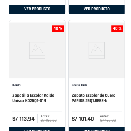
VER PRODUCTO
VER PRODUCTO
40 %
40 %
Kaida
Pariss Kids
Zapatilla Escolar Kaida
Zapato Escolar de Cuero
Unisex KD25Q1-01N
PARISS 25Q1.BEBE-N
S/
113
.
94
S/
101
.
40
S/
189
.
90
S/
169
.
00