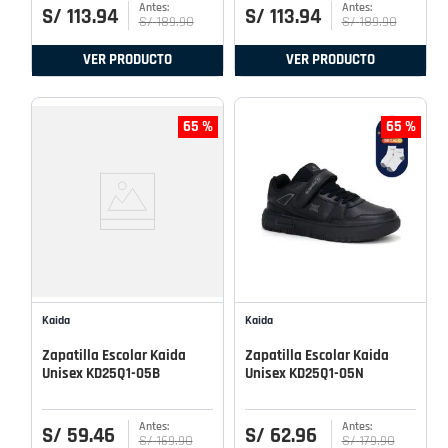
S/
113
.
94
S/
113
.
94
S/
189
.
90
S/
189
.
90
VER PRODUCTO
VER PRODUCTO
65 %
65 %
Kaida
Kaida
Zapatilla Escolar Kaida
Zapatilla Escolar Kaida
Unisex KD25Q1-05B
Unisex KD25Q1-05N
S/
59
.
46
S/
62
.
96
S/
169
.
90
S/
179
.
90