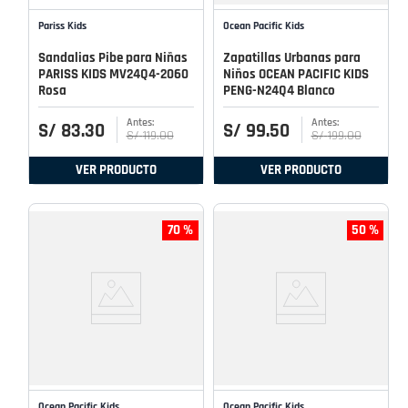
Pariss Kids
Ocean Pacific Kids
Sandalias Pibe para Niñas
Zapatillas Urbanas para
PARISS KIDS MV24Q4-2060
Niños OCEAN PACIFIC KIDS
Rosa
PENG-N24Q4 Blanco
S/
83
.
30
S/
99
.
50
S/
119
.
00
S/
199
.
00
VER PRODUCTO
VER PRODUCTO
70 %
50 %
Ocean Pacific Kids
Ocean Pacific Kids