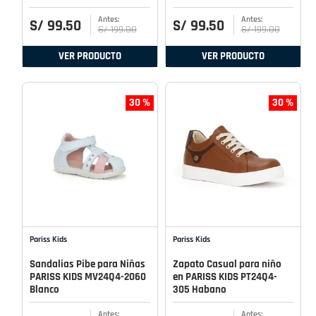
S/
99
.
50
S/
99
.
50
S/
199
.
00
S/
199
.
00
VER PRODUCTO
VER PRODUCTO
30 %
30 %
Pariss Kids
Pariss Kids
Sandalias Pibe para Niñas
Zapato Casual para niño
PARISS KIDS MV24Q4-2060
en PARISS KIDS PT24Q4-
Blanco
305 Habano