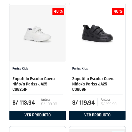
40 %
40 %
Pariss Kids
Pariss Kids
Zapatilla Escolar Cuero
Zapatilla Escolar Cuero
Niño/a Pariss JA25-
Niño/a Pariss JA25-
CG825IF
CG869N
S/
113
.
94
S/
119
.
94
S/
189
.
90
S/
199
.
90
VER PRODUCTO
VER PRODUCTO