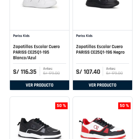
Pariss Kids
Pariss Kids
Zapatillas Escolar Cuero
Zapatillas Escolar Cuero
PARISS CE25Q1-195
PARISS CE25Q1-196 Negro
Blanco/Azul
S/
116
.
35
S/
107
.
40
S/
179
.
00
S/
179
.
00
VER PRODUCTO
VER PRODUCTO
50 %
50 %