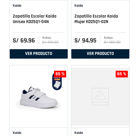
Kaida
Kaida
Zapatilla Escolar Kaida
Zapatilla Escolar Kaida
Unisex KD25Q1-04N
Mujer KD25Q1-02N
S/
69
.
96
S/
94
.
95
S/
199
.
90
S/
189
.
90
VER PRODUCTO
VER PRODUCTO
65 %
65 %
Kaida
Kaida