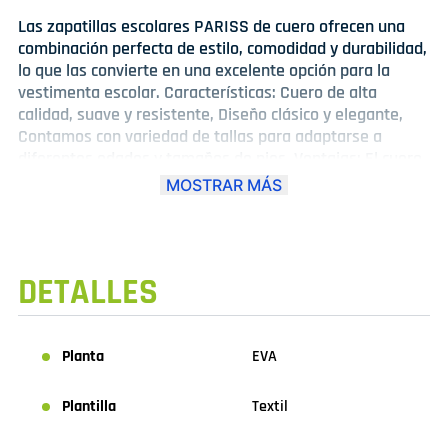
Las zapatillas escolares PARISS de cuero ofrecen una
combinación perfecta de estilo, comodidad y durabilidad,
lo que las convierte en una excelente opción para la
vestimenta escolar. Características: Cuero de alta
calidad, suave y resistente, Diseño clásico y elegante,
Contamos con variedad de tallas para adaptarse a
diferentes edades y tamaños de pies. Ventajas: El cuero
es resistente y duradero, lo que garantiza un uso
MOSTRAR MÁS
prolongado; Comodidad: El cuero suave y flexible
proporciona comodidad y flexibilidad para los pies en
movimiento; Fácil limpieza: El cuero es fácil de limpiar y
mantener, lo que reduce el mantenimiento.
DETALLES
Planta
EVA
Plantilla
Textil