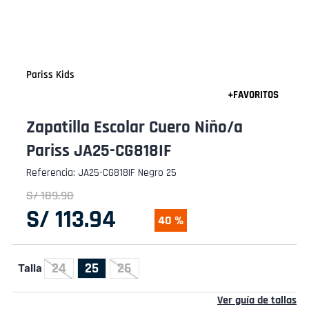
Pariss Kids
Zapatilla Escolar Cuero Niño/a
Pariss JA25-CG818IF
Referencia
:
JA25-CG818IF Negro 25
S/
189
.
90
S/
113
.
94
40 %
24
25
26
Talla
Ver guía de tallas