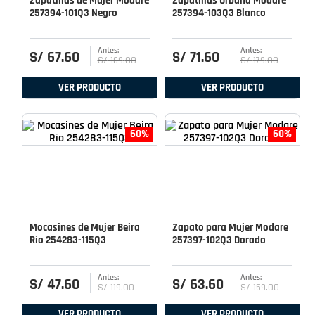
Zapatillas de Mujer Modare
Zapatillas Urbana Modare
257394-101Q3 Negro
257394-103Q3 Blanco
S/
67
.
60
S/
71
.
60
S/
169
.
00
S/
179
.
00
VER PRODUCTO
VER PRODUCTO
60%
60%
Mocasines de Mujer Beira
Zapato para Mujer Modare
Rio 254283-115Q3
257397-102Q3 Dorado
S/
47
.
60
S/
63
.
60
S/
119
.
00
S/
159
.
00
VER PRODUCTO
VER PRODUCTO