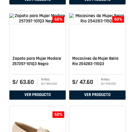
60%
60%
Zapato para Mujer Modare
Mocasines de Mujer Beira
257397-101Q3 Negro
Rio 254283-115Q3
S/
63
.
60
S/
47
.
60
S/
159
.
00
S/
119
.
00
VER PRODUCTO
VER PRODUCTO
60%