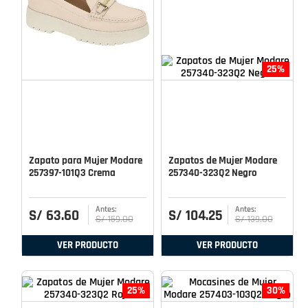
25%
Zapato para Mujer Modare
Zapatos de Mujer Modare
257397-101Q3 Crema
257340-323Q2 Negro
S/
63
.
60
S/
104
.
25
S/
159
.
00
S/
139
.
00
VER PRODUCTO
VER PRODUCTO
25%
30%