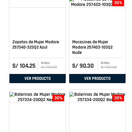
30%
Zapatos de Mujer Modare
Mocasines de Mujer
257340-323Q2 Azul
Modare 257403-103Q2
Nude
S/
104
.
25
S/
90
.
30
S/
139
.
00
S/
129
.
00
VER PRODUCTO
VER PRODUCTO
30%
30%