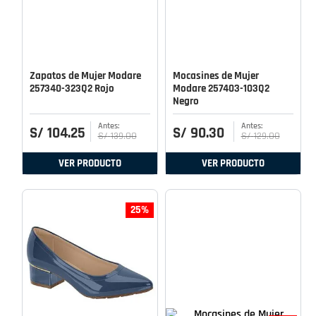
Zapatos de Mujer Modare
Mocasines de Mujer
257340-323Q2 Rojo
Modare 257403-103Q2
Negro
S/
104
.
25
S/
90
.
30
S/
139
.
00
S/
129
.
00
VER PRODUCTO
VER PRODUCTO
25%