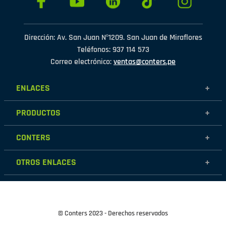
Dirección: Av. San Juan Nº1209. San Juan de Miraflores
Teléfonos: 937 114 573
Correo electrónico:
ventas@conters.pe
ENLACES
+
Mujer
PRODUCTOS
+
Hombre
Calzados
Niños
CONTERS
+
Zapatillas
Outlet
Nosotros
Accesorios
OTROS ENLACES
+
Contáctanos
Destacados
Políticas de garantía
Tiendas
Políticas de protección de datos personales
Términos y condiciones
© Conters 2023 - Derechos reservados
Cambios y devoluciones