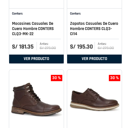
Conters
Conters
Mocasines Casuales De
Zapatos Casuales De Cuero
Cuero Hombre CONTERS
Hombre CONTERS CLQ3-
CLQ3-MK-22
CI14
S/
181
.
35
S/
195
.
30
S/
279
.
00
S/
279
.
00
VER PRODUCTO
VER PRODUCTO
30 %
30 %