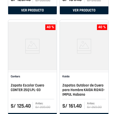
S/
209
.
00
S/
219
.
00
VER PRODUCTO
VER PRODUCTO
40 %
40 %
Conters
Kaida
Zapato Escolar Cuero
Zapatos Outdoor de Cuero
CONTER 25Q1.PL-03
para Hombre KAIDA RI24I3-
IMPUL Habano
S/
125
.
40
S/
161
.
40
S/
209
.
00
S/
269
.
00