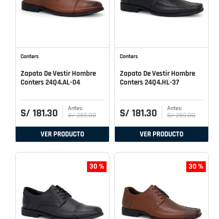
Conters
Conters
Zapato De Vestir Hombre
Zapato De Vestir Hombre
Conters 24Q4.AL-04
Conters 24Q4.HL-37
S/
181
.
30
S/
181
.
30
S/
259
.
00
S/
259
.
00
VER PRODUCTO
VER PRODUCTO
30 %
30 %