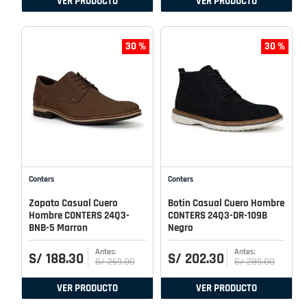
VER PRODUCTO
VER PRODUCTO
30 %
30 %
Conters
Conters
Zapato Casual Cuero
Botin Casual Cuero Hombre
Hombre CONTERS 24Q3-
CONTERS 24Q3-DR-109B
BNB-5 Marron
Negro
S/
188
.
30
S/
202
.
30
S/
269
.
00
S/
289
.
00
VER PRODUCTO
VER PRODUCTO