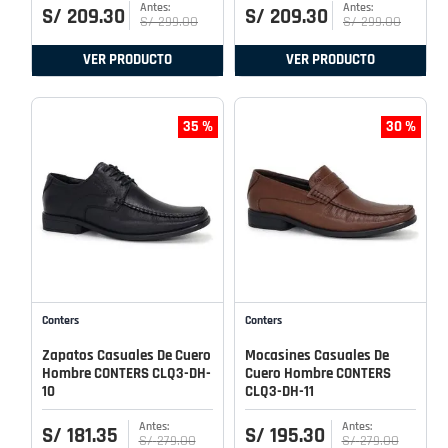
S/
209
.
30
S/
209
.
30
S/
299
.
00
S/
299
.
00
VER PRODUCTO
VER PRODUCTO
35 %
30 %
Conters
Conters
Zapatos Casuales De Cuero
Mocasines Casuales De
Hombre CONTERS CLQ3-DH-
Cuero Hombre CONTERS
10
CLQ3-DH-11
S/
181
.
35
S/
195
.
30
S/
279
.
00
S/
279
.
00