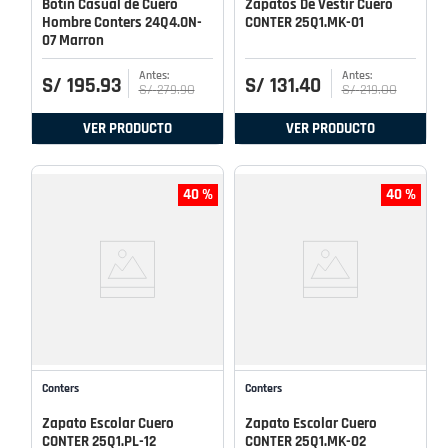
Botin Casual de Cuero
Zapatos De Vestir Cuero
Hombre Conters 24Q4.ON-
CONTER 25Q1.MK-01
07 Marron
S/
195
.
93
S/
131
.
40
S/
279
.
90
S/
219
.
00
VER PRODUCTO
VER PRODUCTO
40 %
40 %
Conters
Conters
Zapato Escolar Cuero
Zapato Escolar Cuero
CONTER 25Q1.PL-12
CONTER 25Q1.MK-02