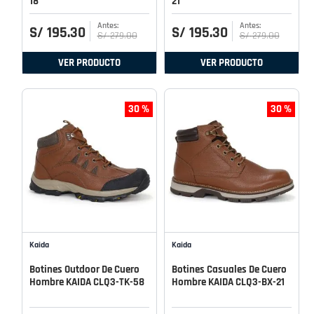
18
21
S/
195
.
30
S/
195
.
30
S/
279
.
00
S/
279
.
00
VER PRODUCTO
VER PRODUCTO
30 %
30 %
Kaida
Kaida
Botines Outdoor De Cuero
Botines Casuales De Cuero
Hombre KAIDA CLQ3-TK-58
Hombre KAIDA CLQ3-BX-21