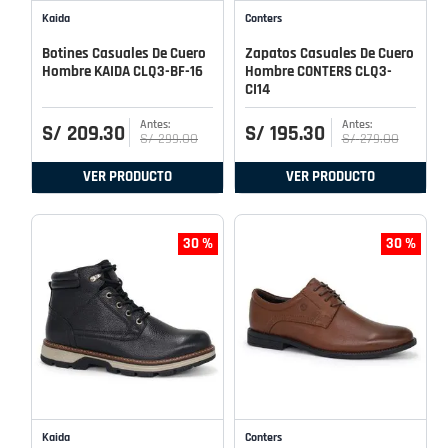
Kaida
Conters
Botines Casuales De Cuero
Zapatos Casuales De Cuero
Hombre KAIDA CLQ3-BF-16
Hombre CONTERS CLQ3-
CI14
S/
209
.
30
S/
195
.
30
S/
299
.
00
S/
279
.
00
VER PRODUCTO
VER PRODUCTO
30 %
30 %
Kaida
Conters