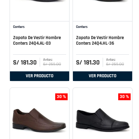
Conters
Conters
Zapato De Vestir Hombre
Zapato De Vestir Hombre
Conters 24Q4.AL-03
Conters 24Q4.HL-36
S/
181
.
30
S/
181
.
30
S/
259
.
00
S/
259
.
00
VER PRODUCTO
VER PRODUCTO
30 %
30 %