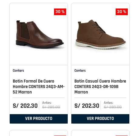
30 %
30 %
Conters
Conters
Botin Formal De Cuero
Botin Casual Cuero Hombre
Hombre CONTERS 24Q3-AM-
CONTERS 24Q3-DR-109B
52 Marron
Marron
S/
202
.
30
S/
202
.
30
S/
289
.
00
S/
289
.
00
VER PRODUCTO
VER PRODUCTO