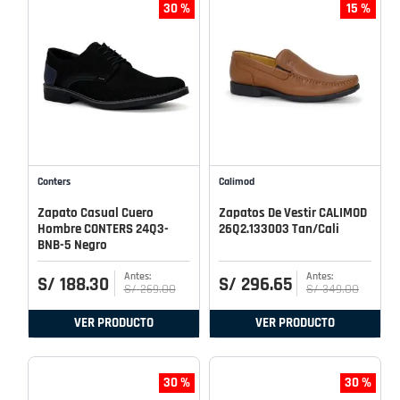
30 %
15 %
Conters
Calimod
Zapato Casual Cuero
Zapatos De Vestir CALIMOD
Hombre CONTERS 24Q3-
26Q2.133003 Tan/Cali
BNB-5 Negro
S/
188
.
30
S/
296
.
65
S/
269
.
00
S/
349
.
00
VER PRODUCTO
VER PRODUCTO
30 %
30 %