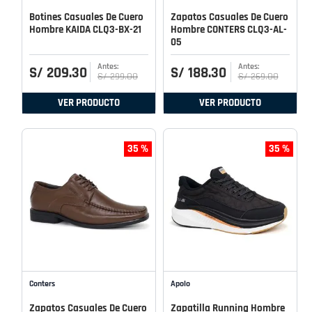
Botines Casuales De Cuero
Zapatos Casuales De Cuero
Hombre KAIDA CLQ3-BX-21
Hombre CONTERS CLQ3-AL-
05
S/
209
.
30
S/
188
.
30
S/
299
.
00
S/
269
.
00
VER PRODUCTO
VER PRODUCTO
35 %
35 %
Conters
Apolo
Zapatos Casuales De Cuero
Zapatilla Running Hombre