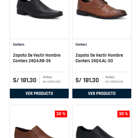
Conters
Conters
Zapato De Vestir Hombre
Zapato De Vestir Hombre
Conters 24Q4.RB-36
Conters 24Q4.AL-03
S/
181
.
30
S/
181
.
30
S/
259
.
00
S/
259
.
00
VER PRODUCTO
VER PRODUCTO
30 %
30 %