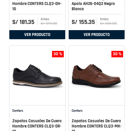
Hombre CONTERS CLQ3-DH-
Apolo AH26-04Q2 Negro
10
Blanco
S/
181
.
35
S/
155
.
35
S/
279
.
00
S/
239
.
00
VER PRODUCTO
VER PRODUCTO
30 %
30 %
Conters
Conters
Zapatos Casuales De Cuero
Zapatos Casuales De Cuero
Hombre CONTERS CLQ3-DR-
Hombre CONTERS CLQ3-MK-