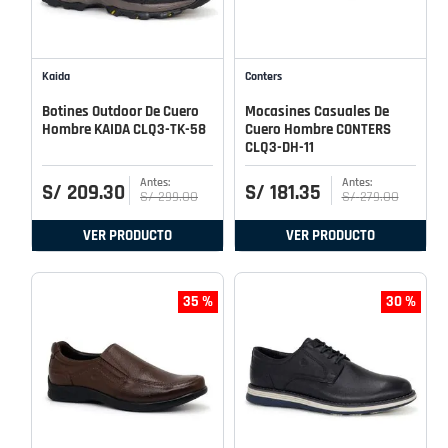
Kaida
Conters
Botines Outdoor De Cuero
Mocasines Casuales De
Hombre KAIDA CLQ3-TK-58
Cuero Hombre CONTERS
CLQ3-DH-11
S/
209
.
30
S/
181
.
35
S/
299
.
00
S/
279
.
00
VER PRODUCTO
VER PRODUCTO
35 %
30 %