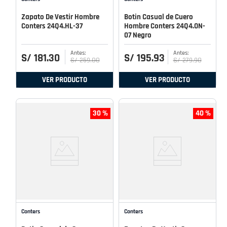
Zapato De Vestir Hombre
Botin Casual de Cuero
Conters 24Q4.HL-37
Hombre Conters 24Q4.ON-
07 Negro
S/
181
.
30
S/
195
.
93
S/
259
.
00
S/
279
.
90
VER PRODUCTO
VER PRODUCTO
30 %
40 %
Conters
Conters