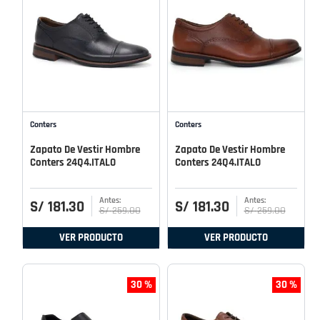
Conters
Conters
Zapato De Vestir Hombre
Zapato De Vestir Hombre
Conters 24Q4.ITALO
Conters 24Q4.ITALO
S/
181
.
30
S/
181
.
30
S/
259
.
00
S/
259
.
00
VER PRODUCTO
VER PRODUCTO
30 %
30 %