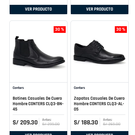
VER PRODUCTO
VER PRODUCTO
30 %
30 %
Conters
Conters
Botines Casuales De Cuero
Zapatos Casuales De Cuero
Hombre CONTERS CLQ3-BN-
Hombre CONTERS CLQ3-AL-
45
05
S/
209
.
30
S/
188
.
30
S/
299
.
00
S/
269
.
00