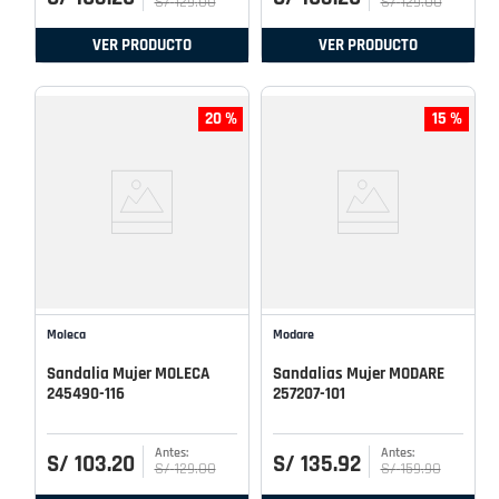
S/
129
.
00
S/
129
.
00
VER PRODUCTO
VER PRODUCTO
20 %
15 %
Moleca
Modare
Sandalia Mujer MOLECA
Sandalias Mujer MODARE
245490-116
257207-101
S/
103
.
20
S/
135
.
92
S/
129
.
00
S/
159
.
90