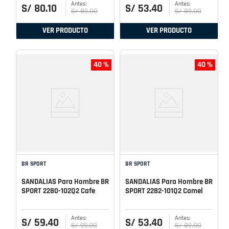
S/
80
.
10
S/
53
.
40
S/
89
.
00
S/
89
.
00
VER PRODUCTO
VER PRODUCTO
40 %
40 %
BR SPORT
BR SPORT
SANDALIAS Para Hombre BR
SANDALIAS Para Hombre BR
SPORT 2280-102Q2 Cafe
SPORT 2282-101Q2 Camel
S/
59
.
40
S/
53
.
40
S/
99
.
00
S/
89
.
00