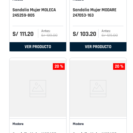
Sandalia Mujer MOLECA
Sandalia Mujer MODARE
245259-805
247053-163
S/
111
.
20
S/
103
.
20
S/
139
.
00
S/
129
.
00
VER PRODUCTO
VER PRODUCTO
20 %
20 %
Modare
Modare