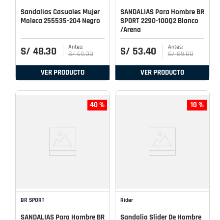
Sandalias Casuales Mujer
SANDALIAS Para Hombre BR
Moleca 255535-204 Negro
SPORT 2290-100Q2 Blanco
/Arena
S/
48
.
30
S/
53
.
40
S/
69
.
00
S/
89
.
00
VER PRODUCTO
VER PRODUCTO
40 %
10 %
BR SPORT
Rider
SANDALIAS Para Hombre BR
Sandalia Slider De Hombre