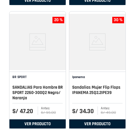
VER PRODUCTO
VER PRODUCTO
20 %
30 %
BR SPORT
Ipanema
SANDALIAS Para Hombre BR
Sandalias Mujer Flip Flops
SPORT 2260-300Q2 Negro/
IPANEMA 25Q2.2IPE39
Naranja
S/
47
.
20
S/
34
.
30
S/
59
.
00
S/
49
.
00
VER PRODUCTO
VER PRODUCTO