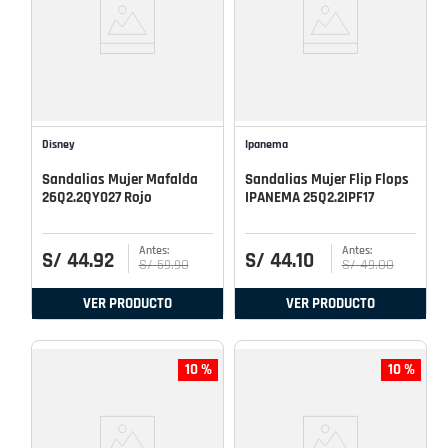
Disney
Ipanema
Sandalias Mujer Mafalda
Sandalias Mujer Flip Flops
26Q2.2QY027 Rojo
IPANEMA 25Q2.2IPF17
S/
44
.
92
S/
44
.
10
S/
59
.
90
S/
49
.
00
VER PRODUCTO
VER PRODUCTO
10 %
10 %