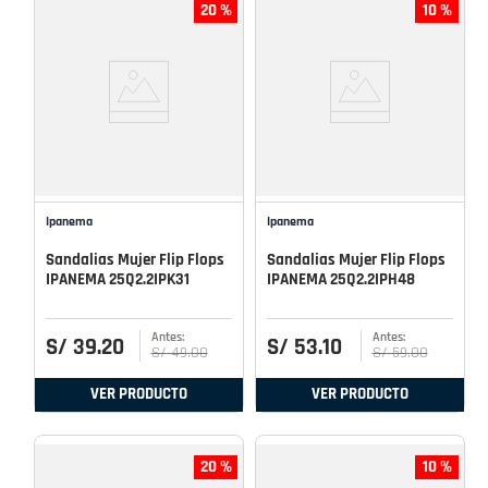
20 %
10 %
Ipanema
Ipanema
Sandalias Mujer Flip Flops
Sandalias Mujer Flip Flops
IPANEMA 25Q2.2IPK31
IPANEMA 25Q2.2IPH48
S/
39
.
20
S/
53
.
10
S/
49
.
00
S/
59
.
00
VER PRODUCTO
VER PRODUCTO
20 %
10 %