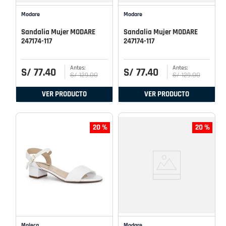
Modare
Modare
Sandalia Mujer MODARE
Sandalia Mujer MODARE
247174-117
247174-117
S/
77
.
40
S/
77
.
40
S/
129
.
00
S/
129
.
00
VER PRODUCTO
VER PRODUCTO
20 %
20 %
Moleca
Modare