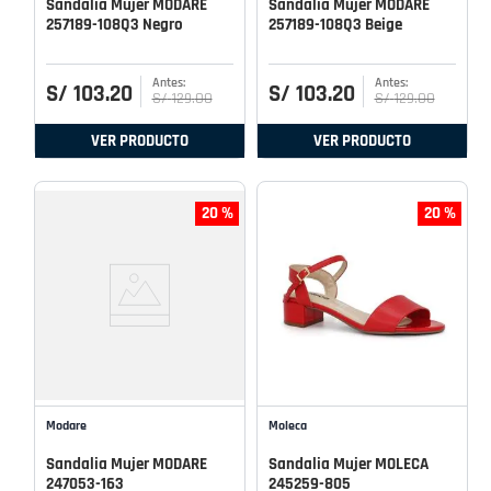
Sandalia Mujer MODARE
Sandalia Mujer MODARE
257189-108Q3 Negro
257189-108Q3 Beige
S/
103
.
20
S/
103
.
20
S/
129
.
00
S/
129
.
00
VER PRODUCTO
VER PRODUCTO
20 %
20 %
Modare
Moleca
Sandalia Mujer MODARE
Sandalia Mujer MOLECA
247053-163
245259-805