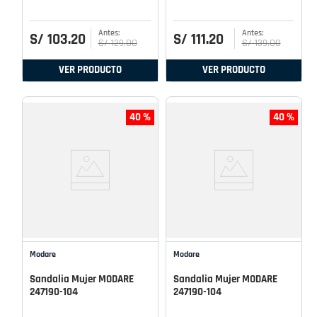
S/
103
.
20
S/
111
.
20
S/
129
.
00
S/
139
.
00
VER PRODUCTO
VER PRODUCTO
40 %
40 %
Modare
Modare
Sandalia Mujer MODARE
Sandalia Mujer MODARE
247190-104
247190-104