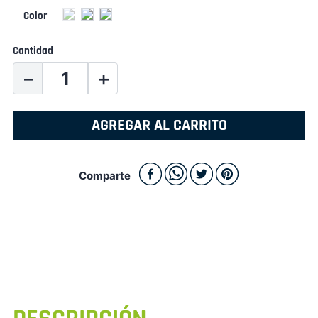
Cantidad
－
＋
AGREGAR AL CARRITO
Comparte