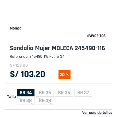
Moleca
Sandalia Mujer MOLECA 245490-116
Referencia
:
245490-116 Negro 34
S/
129
.
00
S/
103
.
20
20 %
BR 34
BR 35
BR 36
BR 37
Talla
BR 38
BR 39
Ver guía de tallas