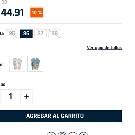
9
.
90
44
.
91
10 %
35
36
37
38
la
Ver guía de tallas
dad
＋
AGREGAR AL CARRITO