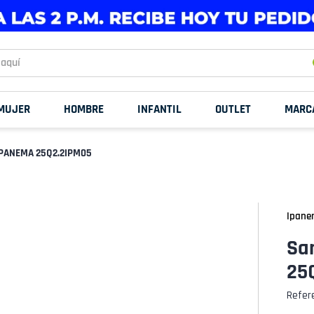
uí
MUJER
HOMBRE
INFANTIL
OUTLET
MARC
 IPANEMA 25Q2.2IPM05
Ipane
San
25
Refer