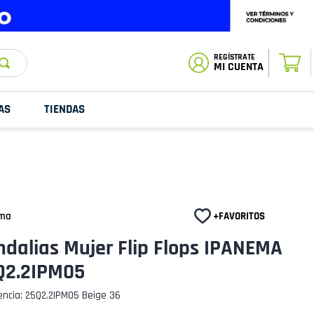
ESTADO DE
TU PEDIDO
MI CUENTA
AS
TIENDAS
ma
dalias Mujer Flip Flops IPANEMA
Q2.2IPM05
encia
:
25Q2.2IPM05 Beige 36