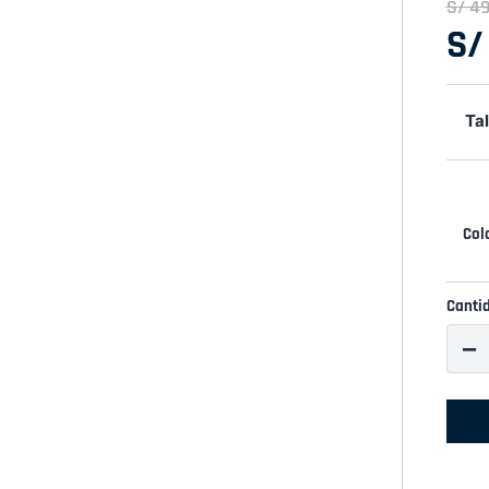
S/
4
S/
Tal
Canti
－