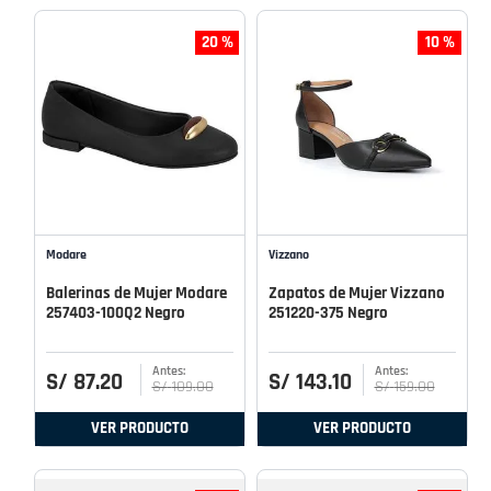
20 %
10 %
Modare
Vizzano
Balerinas de Mujer Modare
Zapatos de Mujer Vizzano
257403-100Q2 Negro
251220-375 Negro
S/
87
.
20
S/
143
.
10
S/
109
.
00
S/
159
.
00
VER PRODUCTO
VER PRODUCTO