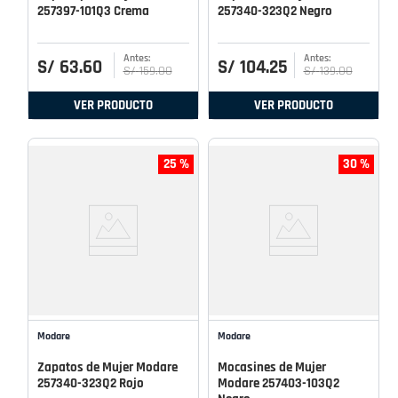
257397-101Q3 Crema
257340-323Q2 Negro
S/
63
.
60
S/
104
.
25
S/
159
.
00
S/
139
.
00
VER PRODUCTO
VER PRODUCTO
25 %
30 %
Modare
Modare
Zapatos de Mujer Modare
Mocasines de Mujer
257340-323Q2 Rojo
Modare 257403-103Q2