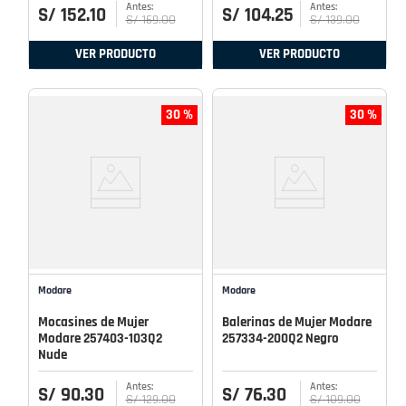
S/
152
.
10
S/
104
.
25
S/
169
.
00
S/
139
.
00
VER PRODUCTO
VER PRODUCTO
30 %
30 %
Modare
Modare
Mocasines de Mujer
Balerinas de Mujer Modare
Modare 257403-103Q2
257334-200Q2 Negro
Nude
S/
90
.
30
S/
76
.
30
S/
129
.
00
S/
109
.
00