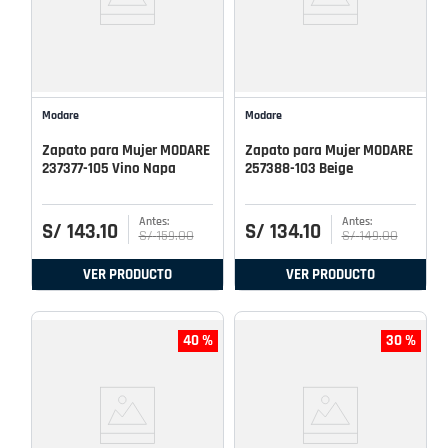
Modare
Modare
Zapato para Mujer MODARE
Zapato para Mujer MODARE
237377-105 Vino Napa
257388-103 Beige
S/
143
.
10
S/
134
.
10
S/
159
.
00
S/
149
.
00
VER PRODUCTO
VER PRODUCTO
40 %
30 %