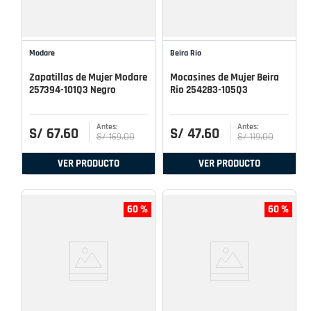
Modare
Beira Rio
Zapatillas de Mujer Modare
Mocasines de Mujer Beira
257394-101Q3 Negro
Rio 254283-105Q3
S/
67
.
60
S/
47
.
60
S/
169
.
00
S/
119
.
00
VER PRODUCTO
VER PRODUCTO
60 %
60 %