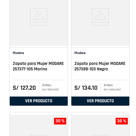
Modare
Modare
Zapato para Mujer MODARE
Zapato para Mujer MODARE
257377-105 Marino
257388-103 Negro
S/
127
.
20
S/
134
.
10
S/
159
.
00
S/
149
.
00
VER PRODUCTO
VER PRODUCTO
30 %
30 %