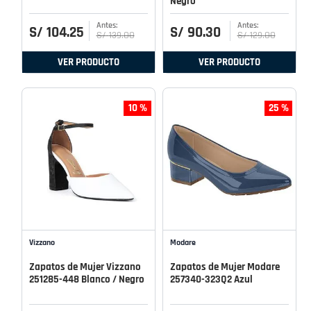
Negro
S/
104
.
25
S/
90
.
30
S/
139
.
00
S/
129
.
00
VER PRODUCTO
VER PRODUCTO
10 %
25 %
Vizzano
Modare
Zapatos de Mujer Vizzano
Zapatos de Mujer Modare
251285-448 Blanco / Negro
257340-323Q2 Azul