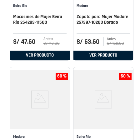
Beira Rio
Modare
Mocasines de Mujer Beira
Zapato para Mujer Modare
Rio 254283-115Q3
257397-102Q3 Dorado
S/
47
.
60
S/
63
.
60
S/
119
.
00
S/
159
.
00
VER PRODUCTO
VER PRODUCTO
60 %
60 %
Modare
Beira Rio