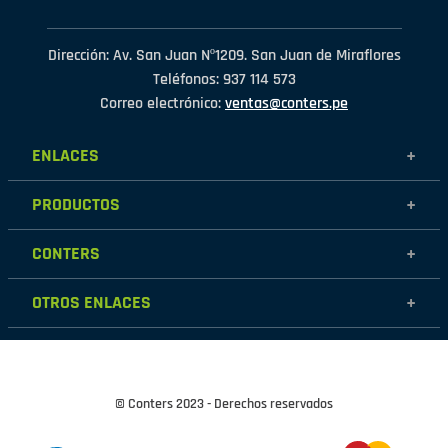
Dirección: Av. San Juan Nº1209. San Juan de Miraflores
Teléfonos: 937 114 573
Correo electrónico:
ventas@conters.pe
ENLACES
+
Mujer
PRODUCTOS
+
Hombre
Calzados
Niños
CONTERS
+
Zapatillas
Outlet
Nosotros
Accesorios
OTROS ENLACES
+
Contáctanos
Destacados
Políticas de garantía
Tiendas
Políticas de protección de datos personales
Términos y condiciones
© Conters 2023 - Derechos reservados
Cambios y devoluciones
Políticas de Cookies