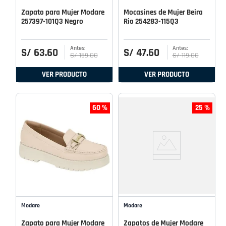
Zapato para Mujer Modare
Mocasines de Mujer Beira
257397-101Q3 Negro
Rio 254283-115Q3
S/
63
.
60
S/
47
.
60
S/
159
.
00
S/
119
.
00
VER PRODUCTO
VER PRODUCTO
60 %
25 %
Modare
Modare
Zapato para Mujer Modare
Zapatos de Mujer Modare