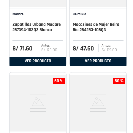
Modare
Beira Rio
Zapatillas Urbana Modare
Mocasines de Mujer Beira
257394-103Q3 Blanco
Rio 254283-105Q3
S/
71
.
60
S/
47
.
60
S/
179
.
00
S/
119
.
00
VER PRODUCTO
VER PRODUCTO
60 %
60 %