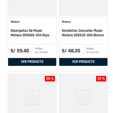
Moleca
Moleca
Alpargatas De Mujer
Sandalias Casuales Mujer
Moleca 255696-304 Rojo
Moleca 255535-204 Blanco
S/
59
.
40
S/
48
.
30
S/
99
.
00
S/
69
.
00
VER PRODUCTO
VER PRODUCTO
30 %
30 %