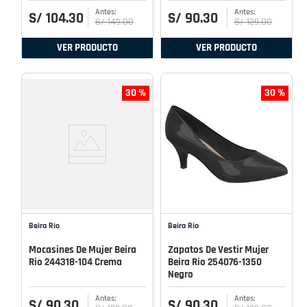
S/
104
.
30
S/
90
.
30
S/
149
.
00
S/
129
.
00
VER PRODUCTO
VER PRODUCTO
30 %
30 %
Beira Rio
Beira Rio
Mocasines De Mujer Beira
Zapatos De Vestir Mujer
Rio 244318-104 Crema
Beira Rio 254076-1350
Negro
S/
90
.
30
S/
90
.
30