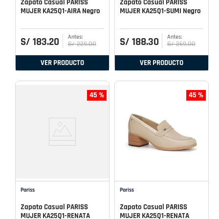
Zapato Casual PARISS
Zapato Casual PARISS
MUJER KA25Q1-AIRA Negro
MUJER KA25Q1-SUMI Negro
S/
183
.
20
S/
188
.
30
S/
229
.
00
S/
269
.
00
VER PRODUCTO
VER PRODUCTO
45 %
45 %
Pariss
Pariss
Zapato Casual PARISS
Zapato Casual PARISS
MUJER KA25Q1-RENATA
MUJER KA25Q1-RENATA