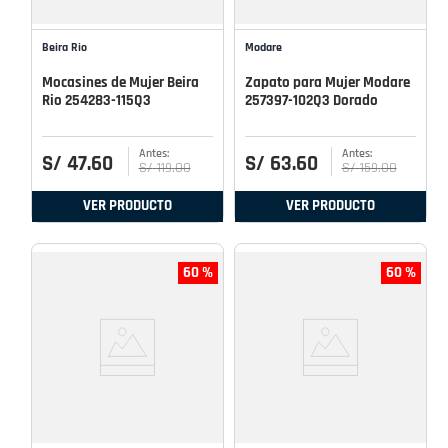
Beira Rio
Modare
Mocasines de Mujer Beira
Zapato para Mujer Modare
Rio 254283-115Q3
257397-102Q3 Dorado
S/
47
.
60
S/
63
.
60
S/
119
.
00
S/
159
.
00
VER PRODUCTO
VER PRODUCTO
60 %
60 %