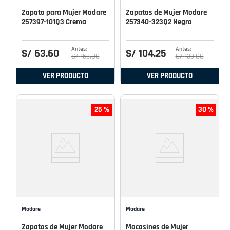
Zapato para Mujer Modare
Zapatos de Mujer Modare
257397-101Q3 Crema
257340-323Q2 Negro
S/
63
.
60
S/
104
.
25
S/
159
.
00
S/
139
.
00
VER PRODUCTO
VER PRODUCTO
25 %
30 %
Modare
Modare
Zapatos de Mujer Modare
Mocasines de Mujer