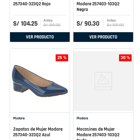
257340-323Q2 Rojo
Modare 257403-103Q2
Negro
S/
104
.
25
S/
90
.
30
S/
139
.
00
S/
129
.
00
VER PRODUCTO
VER PRODUCTO
25 %
30 %
Modare
Modare
Zapatos de Mujer Modare
Mocasines de Mujer
257340-323Q2 Azul
Modare 257403-103Q2