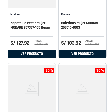
Modare
Modare
Zapato De Vestir Mujer
Balerinas Mujer MODARE
MODARE 257377-105 Beige
257016-1003
S/
127
.
92
S/
103
.
92
S/
159
.
90
S/
129
.
90
VER PRODUCTO
VER PRODUCTO
30 %
30 %