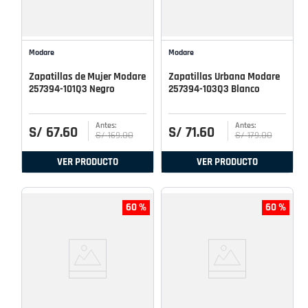
Modare
Modare
Zapatillas de Mujer Modare
Zapatillas Urbana Modare
257394-101Q3 Negro
257394-103Q3 Blanco
S/
67
.
60
S/
71
.
60
S/
169
.
00
S/
179
.
00
VER PRODUCTO
VER PRODUCTO
60 %
60 %