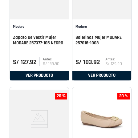
Modare
Modare
Zapato De Vestir Mujer
Balerinas Mujer MODARE
MODARE 257377-105 NEGRO
257016-1003
S/
127
.
92
S/
103
.
92
S/
159
.
90
S/
129
.
90
VER PRODUCTO
VER PRODUCTO
20 %
20 %