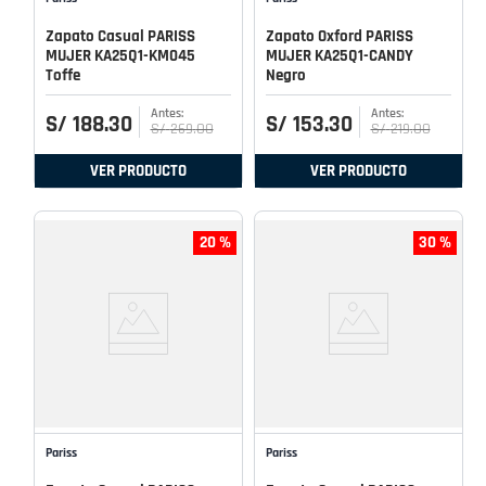
Zapato Casual PARISS
Zapato Oxford PARISS
MUJER KA25Q1-KM045
MUJER KA25Q1-CANDY
Toffe
Negro
S/
188
.
30
S/
153
.
30
S/
269
.
00
S/
219
.
00
VER PRODUCTO
VER PRODUCTO
20 %
30 %
Pariss
Pariss