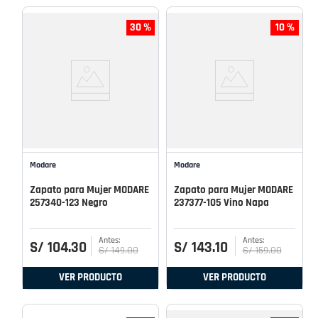
30 %
10 %
Modare
Modare
Zapato para Mujer MODARE
Zapato para Mujer MODARE
257340-123 Negro
237377-105 Vino Napa
S/
104
.
30
S/
143
.
10
S/
149
.
00
S/
159
.
00
VER PRODUCTO
VER PRODUCTO