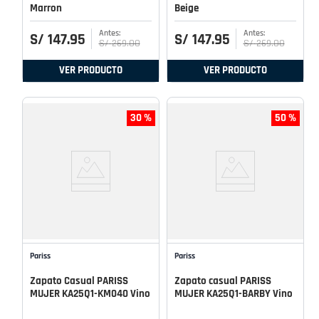
Marron
Beige
S/
147
.
95
S/
147
.
95
S/
269
.
00
S/
269
.
00
VER PRODUCTO
VER PRODUCTO
30 %
50 %
Pariss
Pariss
Zapato Casual PARISS
Zapato casual PARISS
MUJER KA25Q1-KM040 Vino
MUJER KA25Q1-BARBY Vino