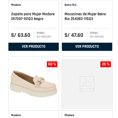
Modare
Beira Rio
Zapato para Mujer Modare
Mocasines de Mujer Beira
257397-101Q3 Negro
Rio 254283-115Q3
S/
63
.
60
S/
47
.
60
S/
159
.
00
S/
119
.
00
VER PRODUCTO
VER PRODUCTO
60 %
25 %
Modare
Modare