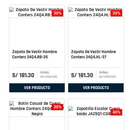
30%
30%
Zapato De Vestir Hombre
Zapato De Vestir Hombre
Conters 24Q4.RB-35
Conters 24Q4.HL-37
S/
181
.
30
S/
181
.
30
S/
259
.
00
S/
259
.
00
VER PRODUCTO
VER PRODUCTO
30%
40%