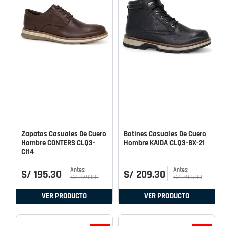
Zapatos Casuales De Cuero
Botines Casuales De Cuero
Hombre CONTERS CLQ3-
Hombre KAIDA CLQ3-BX-21
CI14
S/
195
.
30
S/
209
.
30
S/
279
.
00
S/
299
.
00
VER PRODUCTO
VER PRODUCTO