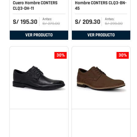
Cuero Hombre CONTERS
Hombre CONTERS CLQ3-BN-
CLQ3-DH-11
45
S/
195
.
30
S/
209
.
30
S/
279
.
00
S/
299
.
00
VER PRODUCTO
VER PRODUCTO
30%
30%