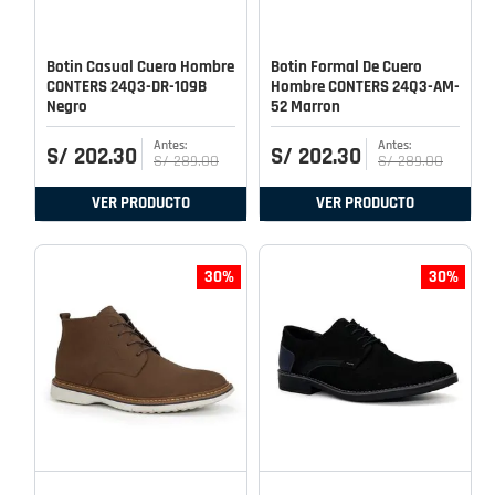
Botin Casual Cuero Hombre
Botin Formal De Cuero
CONTERS 24Q3-DR-109B
Hombre CONTERS 24Q3-AM-
Negro
52 Marron
S/
202
.
30
S/
202
.
30
S/
289
.
00
S/
289
.
00
VER PRODUCTO
VER PRODUCTO
30%
30%