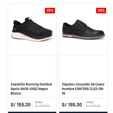
35%
30%
Zapatilla Running Hombre
Zapatos Casuales De Cuero
Apolo AH26-04Q2 Negro
Hombre CONTERS CLQ3-DR-
Blanco
18
S/
155
.
35
S/
195
.
30
S/
239
.
00
S/
279
.
00