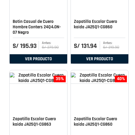
Botin Casual de Cuero
Zapatilla Escolar Cuero
Hombre Conters 24Q4.ON-
kaida JA25Q1-CG860
07 Negro
S/
195
.
93
S/
131
.
94
S/
279
.
90
S/
219
.
90
VER PRODUCTO
VER PRODUCTO
35%
40%
Zapatilla Escolar Cuero
Zapatilla Escolar Cuero
kaida JA25Q1-CG863
kaida JA25Q1-CG860