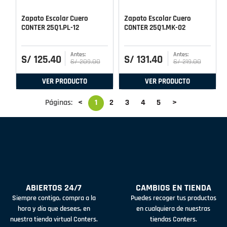
Zapato Escolar Cuero
Zapato Escolar Cuero
CONTER 25Q1.PL-12
CONTER 25Q1.MK-02
S/
125
.
40
S/
131
.
40
S/
209
.
00
S/
219
.
00
VER PRODUCTO
VER PRODUCTO
Páginas:
<
1
2
3
4
5
>
ABIERTOS 24/7
CAMBIOS EN TIENDA
Siempre contigo, compra a la
Puedes recoger tus productos
hora y día que desees, en
en cualquiera de nuestras
nuestra tienda virtual Conters.
tiendas Conters.