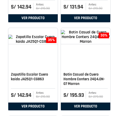
S/
142
.
94
S/
131
.
94
S/
219
.
90
S/
219
.
90
VER PRODUCTO
VER PRODUCTO
30%
35%
Zapatilla Escolar Cuero
Botin Casual de Cuero
kaida JA25Q1-CG863
Hombre Conters 24Q4.ON-
07 Marron
S/
142
.
94
S/
195
.
93
S/
219
.
90
S/
279
.
90
VER PRODUCTO
VER PRODUCTO