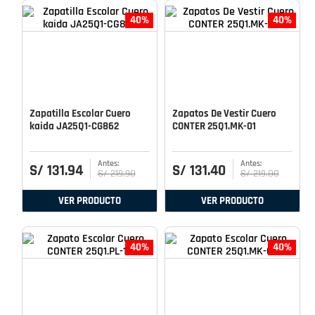
40%
40%
Zapatilla Escolar Cuero
Zapatos De Vestir Cuero
kaida JA25Q1-CG862
CONTER 25Q1.MK-01
S/
131
.
94
S/
131
.
40
S/
219
.
90
S/
219
.
00
VER PRODUCTO
VER PRODUCTO
40%
40%