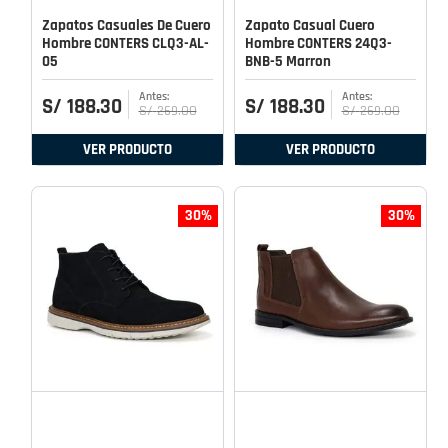
Zapatos Casuales De Cuero
Zapato Casual Cuero
Hombre CONTERS CLQ3-AL-
Hombre CONTERS 24Q3-
05
BNB-5 Marron
S/
188
.
30
S/
188
.
30
S/
269
.
00
S/
269
.
00
VER PRODUCTO
VER PRODUCTO
30%
30%