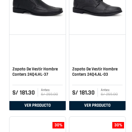
Zapato De Vestir Hombre
Zapato De Vestir Hombre
Conters 24Q4.HL-37
Conters 24Q4.AL-03
S/
181
.
30
S/
181
.
30
S/
259
.
00
S/
259
.
00
VER PRODUCTO
VER PRODUCTO
30%
30%