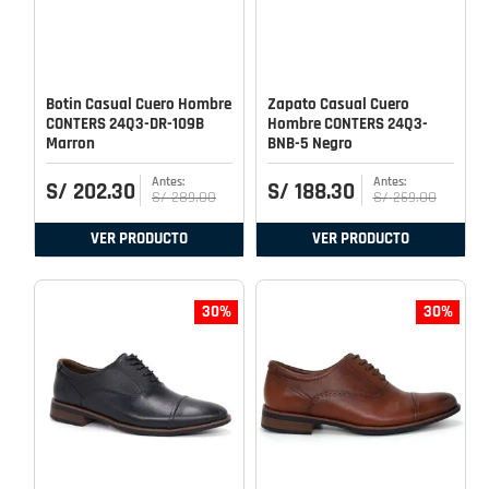
Botin Casual Cuero Hombre
Zapato Casual Cuero
CONTERS 24Q3-DR-109B
Hombre CONTERS 24Q3-
Marron
BNB-5 Negro
S/
202
.
30
S/
188
.
30
S/
289
.
00
S/
269
.
00
VER PRODUCTO
VER PRODUCTO
30%
30%