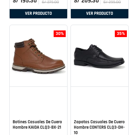
S/
195
.
30
S/
209
.
30
S/
279
.
00
S/
299
.
00
VER PRODUCTO
VER PRODUCTO
30%
35%
Botines Casuales De Cuero
Zapatos Casuales De Cuero
Hombre KAIDA CLQ3-BX-21
Hombre CONTERS CLQ3-DH-
10