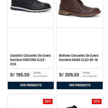
Zapatos Casuales De Cuero
Botines Casuales De Cuero
Hombre CONTERS CLQ3-
Hombre KAIDA CLQ3-BF-16
CI14
S/
195
.
30
S/
209
.
30
S/
279
.
00
S/
299
.
00
VER PRODUCTO
VER PRODUCTO
30%
30%