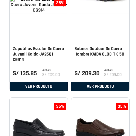
35%
Zapatillas Escolar De Cuero
Botines Outdoor De Cuero
Juvenil Kaida JA26Q1-
Hombre KAIDA CLQ3-TK-58
CG914
S/
135
.
85
S/
209
.
30
S/
209
.
00
S/
299
.
00
VER PRODUCTO
VER PRODUCTO
35%
35%