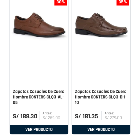
30%
35%
Zapatos Casuales De Cuero
Zapatos Casuales De Cuero
Hombre CONTERS CLQ3-AL-
Hombre CONTERS CLQ3-DH-
05
10
S/
188
.
30
S/
181
.
35
S/
269
.
00
S/
279
.
00
VER PRODUCTO
VER PRODUCTO