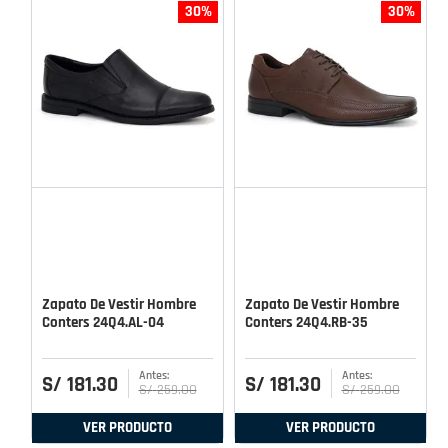
30%
30%
Zapato De Vestir Hombre
Zapato De Vestir Hombre
Conters 24Q4.AL-04
Conters 24Q4.RB-35
S/
181
.
30
S/
181
.
30
S/
259
.
00
S/
259
.
00
VER PRODUCTO
VER PRODUCTO