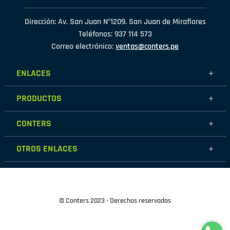
Dirección: Av. San Juan Nº1209. San Juan de Miraflores
Teléfonos: 937 114 573
Correo electrónico:
ventas@conters.pe
ENLACES
+
Mujer
PRODUCTOS
+
Hombre
Calzados
Niños
CONTERS
+
Zapatillas
Outlet
Nosotros
Accesorios
OTROS ENLACES
+
Contáctanos
Destacados
Políticas de garantía
Tiendas
Políticas de protección de datos personales
Términos y condiciones
© Conters 2023 - Derechos reservados
Cambios y devoluciones
Políticas de Cookies