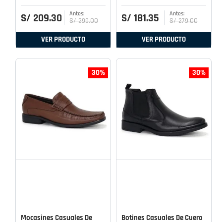
S/
209
.
30
S/
181
.
35
S/
299
.
00
S/
279
.
00
VER PRODUCTO
VER PRODUCTO
30%
30%
Mocasines Casuales De
Botines Casuales De Cuero