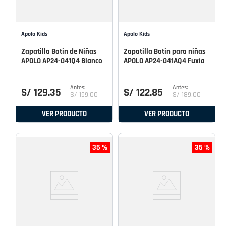
Apolo Kids
Apolo Kids
Zapatilla Botin de Niñas
Zapatilla Botin para niñas
APOLO AP24-G41Q4 Blanco
APOLO AP24-G41AQ4 Fuxia
S/
129
.
35
S/
122
.
85
S/
199
.
00
S/
189
.
00
VER PRODUCTO
VER PRODUCTO
35 %
35 %