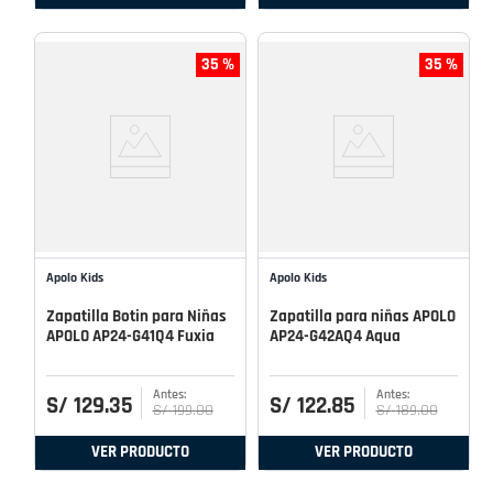
35 %
35 %
Apolo Kids
Apolo Kids
Zapatilla Botin para Niñas
Zapatilla para niñas APOLO
APOLO AP24-G41Q4 Fuxia
AP24-G42AQ4 Aqua
S/
129
.
35
S/
122
.
85
S/
199
.
00
S/
189
.
00
VER PRODUCTO
VER PRODUCTO