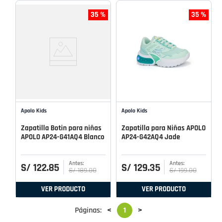
35 %
35 %
Apolo Kids
Apolo Kids
Zapatilla Botin para niñas
Zapatilla para Niñas APOLO
APOLO AP24-G41AQ4 Blanco
AP24-G42AQ4 Jade
S/
122
.
85
S/
129
.
35
S/
189
.
00
S/
199
.
00
VER PRODUCTO
VER PRODUCTO
Páginas:
<
1
>