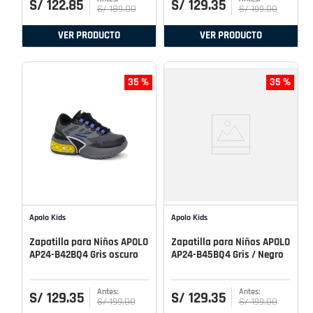
S/
122
.
85
S/
129
.
35
S/
189
.
00
S/
199
.
00
VER PRODUCTO
VER PRODUCTO
35 %
35 %
Apolo Kids
Apolo Kids
Zapatilla para Niños APOLO
Zapatilla para Niños APOLO
AP24-B42BQ4 Gris oscuro
AP24-B45BQ4 Gris / Negro
S/
129
.
35
S/
129
.
35
S/
199
.
00
S/
199
.
00