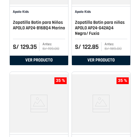
Apolo Kids
Apolo Kids
Zapatilla Botin para Niños
Zapatilla Botin para niñas
APOLO AP24-B16BQ4 Marino
APOLO AP24-G42AQ4
Negro/ Fuxia
S/
129
.
35
S/
122
.
85
S/
199
.
00
S/
189
.
00
VER PRODUCTO
VER PRODUCTO
35 %
35 %