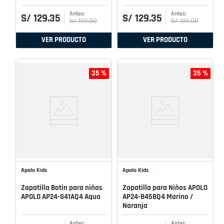
S/
129
.
35
S/
129
.
35
S/
199
.
00
S/
199
.
00
VER PRODUCTO
VER PRODUCTO
35 %
35 %
Apolo Kids
Apolo Kids
Zapatilla Botin para niñas
Zapatilla para Niños APOLO
APOLO AP24-G41AQ4 Aqua
AP24-B45BQ4 Marino /
Naranja