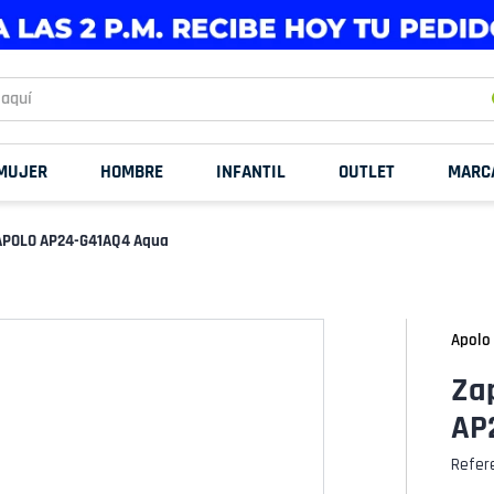
uí
MUJER
HOMBRE
INFANTIL
OUTLET
MARC
s APOLO AP24-G41AQ4 Aqua
Apolo
Zap
AP
Refer