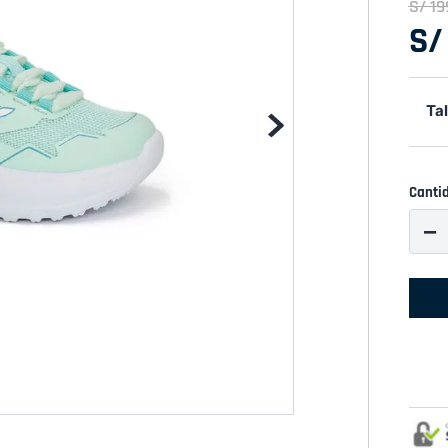
S/
19
S/
Tal
Canti
－