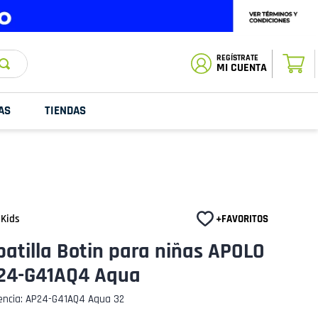
ESTADO DE
TU PEDIDO
MI CUENTA
AS
TIENDAS
 Kids
atilla Botin para niñas APOLO
24-G41AQ4 Aqua
encia
:
AP24-G41AQ4 Aqua 32