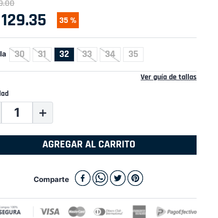
9
.
00
129
.
35
35 %
30
31
32
33
34
35
la
Ver guía de tallas
dad
＋
AGREGAR AL CARRITO
Comparte