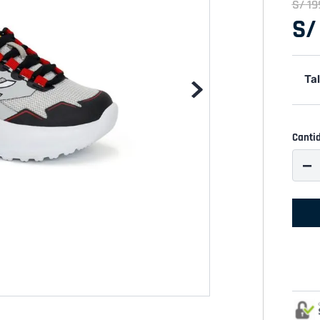
S/
19
S/
Tal
Canti
－