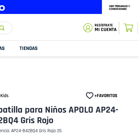
ESTADO DE
TU PEDIDO
MI CUENTA
AS
TIENDAS
 Kids
atilla para Niños APOLO AP24-
2BQ4 Gris Rojo
encia
:
AP24-B42BQ4 Gris Rojo 25