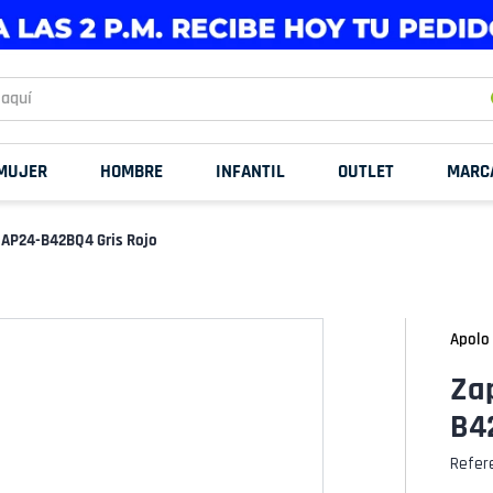
uí
MUJER
HOMBRE
INFANTIL
OUTLET
MARC
 AP24-B42BQ4 Gris Rojo
Apolo
Zap
B4
Refer