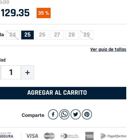
9
.
00
129
.
35
35 %
24
25
26
27
28
29
la
Ver guía de tallas
dad
＋
AGREGAR AL CARRITO
Comparte