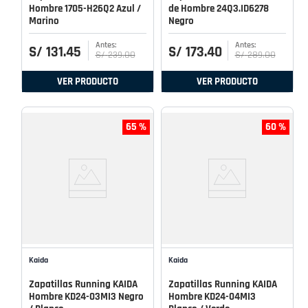
Hombre 1705-H26Q2 Azul /
de Hombre 24Q3.ID6278
Marino
Negro
S/
131
.
45
S/
173
.
40
S/
239
.
00
S/
289
.
00
VER PRODUCTO
VER PRODUCTO
65 %
60 %
Kaida
Kaida
Zapatillas Running KAIDA
Zapatillas Running KAIDA
Hombre KD24-03MI3 Negro
Hombre KD24-04MI3