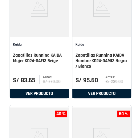
Kaida
Kaida
Zapatillas Running KAIDA
Zapatillas Running KAIDA
Mujer KD24-04FI3 Beige
Hombre KD24-04MI3 Negro
/ Blanco
S/
83
.
65
S/
95
.
60
S/
239
.
00
S/
239
.
00
VER PRODUCTO
VER PRODUCTO
40 %
60 %