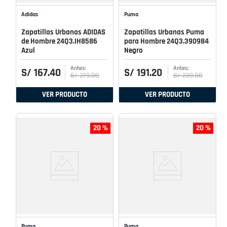
Adidas
Puma
Zapatillas Urbanas ADIDAS
Zapatillas Urbanas Puma
de Hombre 24Q3.IH8586
para Hombre 24Q3.390984
Azul
Negro
S/
167
.
40
S/
191
.
20
S/
279
.
00
S/
239
.
00
VER PRODUCTO
VER PRODUCTO
20 %
20 %
Puma
Puma