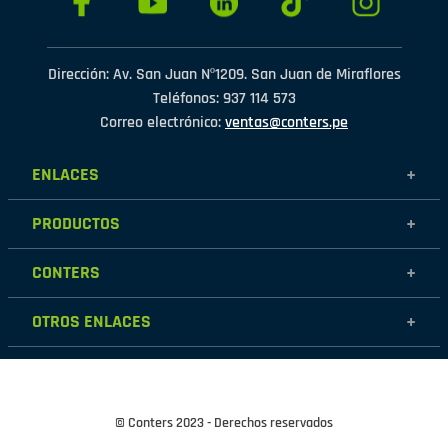
Dirección: Av. San Juan Nº1209. San Juan de Miraflores
Teléfonos: 937 114 573
Correo electrónico:
ventas@conters.pe
ENLACES
+
Mujer
PRODUCTOS
+
Hombre
Calzados
Niños
CONTERS
+
Zapatillas
Outlet
Nosotros
Accesorios
OTROS ENLACES
+
Contáctanos
Destacados
Políticas de garantía
Tiendas
Políticas de protección de datos personales
Términos y condiciones
© Conters 2023 - Derechos reservados
Cambios y devoluciones