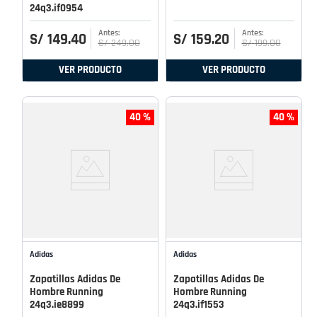
24q3.if0954
S/
149
.
40
S/
159
.
20
S/
249
.
00
S/
199
.
00
VER PRODUCTO
VER PRODUCTO
40 %
40 %
Adidas
Adidas
Zapatillas Adidas De
Zapatillas Adidas De
Hombre Running
Hombre Running
24q3.ie8899
24q3.if1553