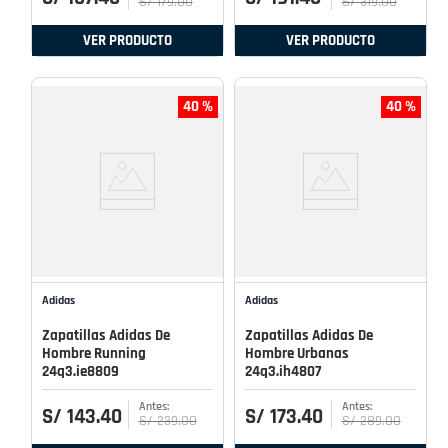
S/
179
.
00
S/
319
.
00
VER PRODUCTO
VER PRODUCTO
40 %
40 %
Adidas
Adidas
Zapatillas Adidas De
Zapatillas Adidas De
Hombre Running
Hombre Urbanas
24q3.ie8809
24q3.ih4807
S/
143
.
40
S/
173
.
40
S/
239
.
00
S/
289
.
00