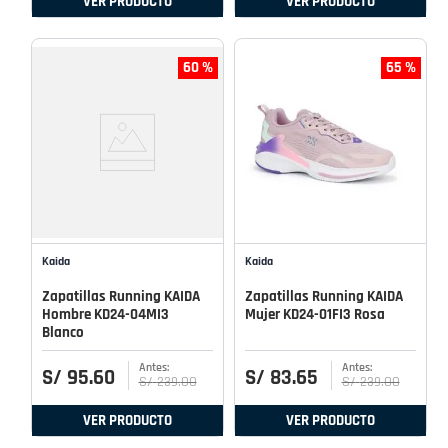
VER PRODUCTO
VER PRODUCTO
60 %
65 %
Kaida
Kaida
Zapatillas Running KAIDA
Zapatillas Running KAIDA
Hombre KD24-04MI3
Mujer KD24-01FI3 Rosa
Blanco
S/
95
.
60
S/
83
.
65
S/
239
.
00
S/
239
.
00
VER PRODUCTO
VER PRODUCTO