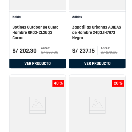
Kaida
Adidas
Botines Outdoor De Cuero
Zapatillas Urbanas ADIDAS
Hombre RK03-CL26Q3
de Hombre 24Q3.IH7973
Cocoa
Negro
S/
202
.
30
S/
237
.
15
S/
289
.
00
S/
279
.
00
VER PRODUCTO
VER PRODUCTO
40 %
20 %