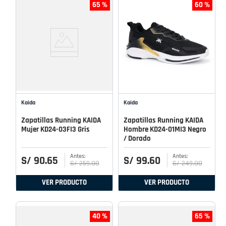
65 %
60 %
Kaida
Kaida
Zapatillas Running KAIDA
Zapatillas Running KAIDA
Mujer KD24-03FI3 Gris
Hombre KD24-01MI3 Negro
/ Dorado
S/
90
.
65
S/
99
.
60
S/
259
.
00
S/
249
.
00
VER PRODUCTO
VER PRODUCTO
40 %
65 %