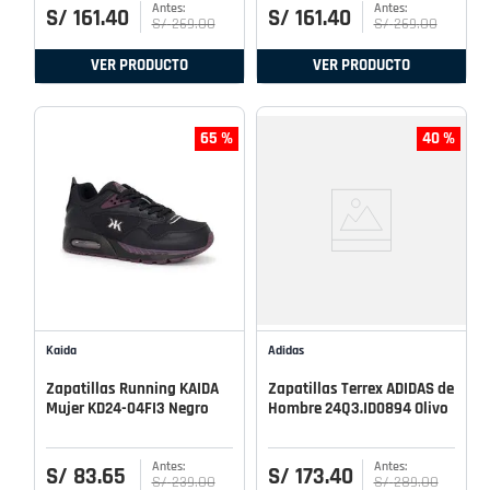
S/
161
.
40
S/
161
.
40
S/
269
.
00
S/
269
.
00
VER PRODUCTO
VER PRODUCTO
65 %
40 %
Kaida
Adidas
Zapatillas Running KAIDA
Zapatillas Terrex ADIDAS de
Mujer KD24-04FI3 Negro
Hombre 24Q3.ID0894 Olivo
S/
83
.
65
S/
173
.
40
S/
239
.
00
S/
289
.
00