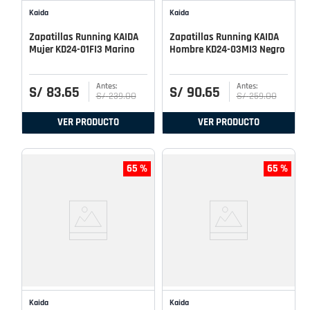
Kaida
Kaida
Zapatillas Running KAIDA
Zapatillas Running KAIDA
Mujer KD24-01FI3 Marino
Hombre KD24-03MI3 Negro
S/
83
.
65
S/
90
.
65
S/
239
.
00
S/
259
.
00
VER PRODUCTO
VER PRODUCTO
65 %
65 %
Kaida
Kaida