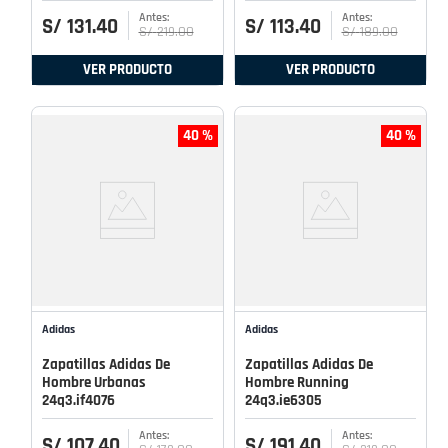
S/
131
.
40
S/
113
.
40
S/
219
.
00
S/
189
.
00
VER PRODUCTO
VER PRODUCTO
40 %
40 %
Adidas
Adidas
Zapatillas Adidas De
Zapatillas Adidas De
Hombre Urbanas
Hombre Running
24q3.if4076
24q3.ie6305
S/
107
.
40
S/
191
.
40