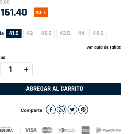
9
.
00
161
.
40
40 %
41.5
42
42.5
43.5
44
44.5
la
Ver guía de tallas
dad
＋
AGREGAR AL CARRITO
Comparte