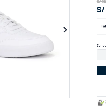
S/
26
S/
Tal
Canti
－