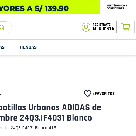
ESTADO DE
TU PEDIDO
MI CUENTA
AS
TIENDAS
s
patillas Urbanas ADIDAS de
mbre 24Q3.IF4031 Blanco
encia
:
24Q3.IF4031 Blanco 41.5