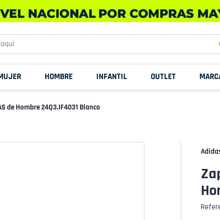
uí
MUJER
HOMBRE
INFANTIL
OUTLET
MARC
AS de Hombre 24Q3.IF4031 Blanco
Adida
Za
Ho
Refer