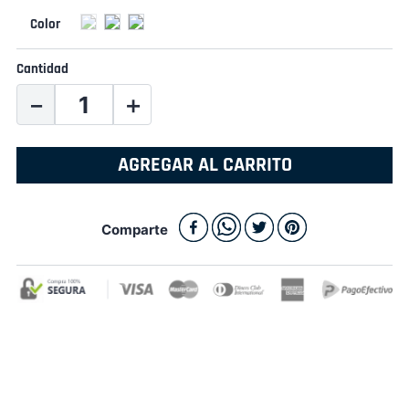
Cantidad
－
＋
AGREGAR AL CARRITO
Comparte