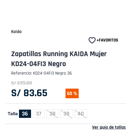
Kaida
Zapatillas Running KAIDA Mujer
KD24-04FI3 Negro
Referencia
:
KD24-04FI3 Negro 36
S/
239
.
00
S/
83
.
65
65 %
36
37
38
39
40
Talla
Ver guía de tallas