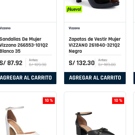
Vizzano
Vizzano
Sandalias De Mujer
Zapatos de Vestir Mujer
Vizzano 266553-101Q2
VIZZANO 261840-321Q2
Blanco 35
Negro
S/
87
.
92
S/
132
.
30
S/
109
.
90
S/
189
.
00
AGREGAR AL CARRITO
AGREGAR AL CARRITO
10 %
10 %