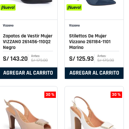
Vizzano
Vizzano
Zapatos de Vestir Mujer
Stilettos De Mujer
VIZZANO 261456-110Q2
Vizzano 261184-1101
Negro
Marino
S/
143
.
20
S/
125
.
93
S/
179
.
00
S/
179
.
90
AGREGAR AL CARRITO
AGREGAR AL CARRITO
30 %
30 %