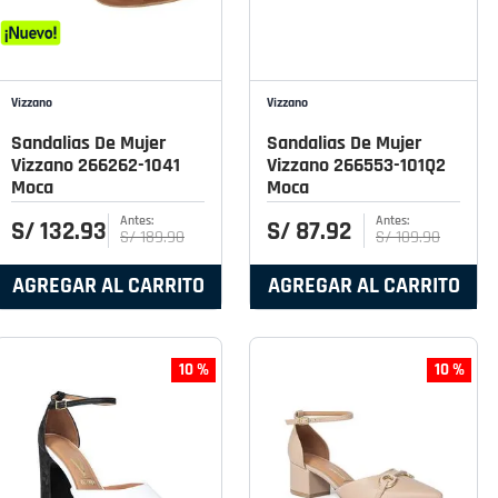
Vizzano
Vizzano
Sandalias De Mujer
Sandalias De Mujer
Vizzano 266262-1041
Vizzano 266553-101Q2
Moca
Moca
S/
132
.
93
S/
87
.
92
S/
189
.
90
S/
109
.
90
AGREGAR AL CARRITO
AGREGAR AL CARRITO
10 %
10 %