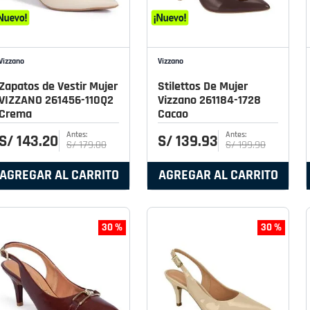
Vizzano
Vizzano
Zapatos de Vestir Mujer
Stilettos De Mujer
VIZZANO 261456-110Q2
Vizzano 261184-1728
Crema
Cacao
S/
143
.
20
S/
139
.
93
S/
179
.
00
S/
199
.
90
AGREGAR AL CARRITO
AGREGAR AL CARRITO
30 %
30 %