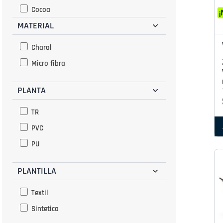
Cocoa
MATERIAL
Crema
Dorado
Charol
Jeans
Micro fibra
Marino
PLANTA
Marron
Multicolor
TR
Negro
PVC
Nude
PU
Plata
Rojo
PLANTILLA
Rosado
Textil
Verde
Sintetico
Vino