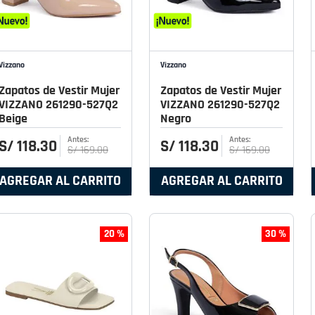
Vizzano
Vizzano
Zapatos de Vestir Mujer
Zapatos de Vestir Mujer
VIZZANO 261290-527Q2
VIZZANO 261290-527Q2
Beige
Negro
S/
118
.
30
S/
118
.
30
S/
169
.
00
S/
169
.
00
AGREGAR AL CARRITO
AGREGAR AL CARRITO
20 %
30 %