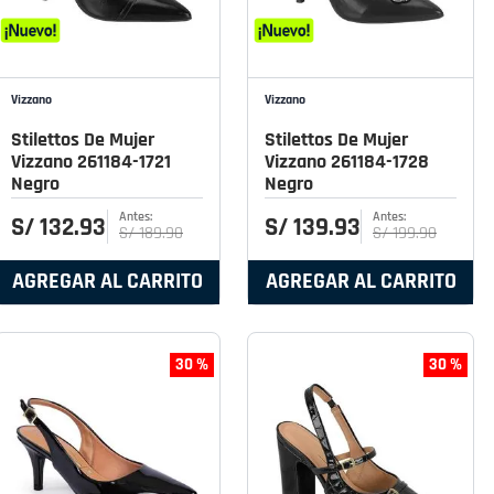
Vizzano
Vizzano
Stilettos De Mujer
Stilettos De Mujer
Vizzano 261184-1721
Vizzano 261184-1728
Negro
Negro
S/
132
.
93
S/
139
.
93
S/
189
.
90
S/
199
.
90
AGREGAR AL CARRITO
AGREGAR AL CARRITO
30 %
30 %