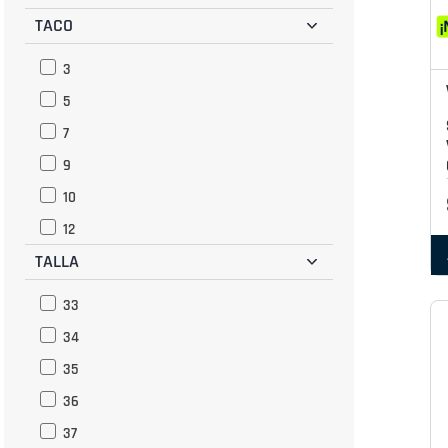
Fucsia
TACO
3
5
7
9
10
12
TALLA
33
34
35
36
37