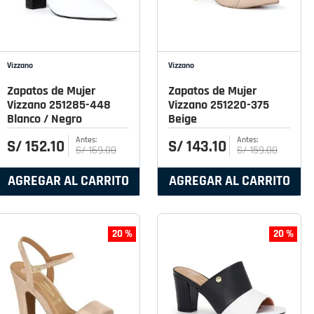
Vizzano
Vizzano
Zapatos de Mujer
Zapatos de Mujer
Vizzano 251285-448
Vizzano 251220-375
Blanco / Negro
Beige
S/
152
.
10
S/
143
.
10
S/
169
.
00
S/
159
.
00
AGREGAR AL CARRITO
AGREGAR AL CARRITO
20 %
20 %