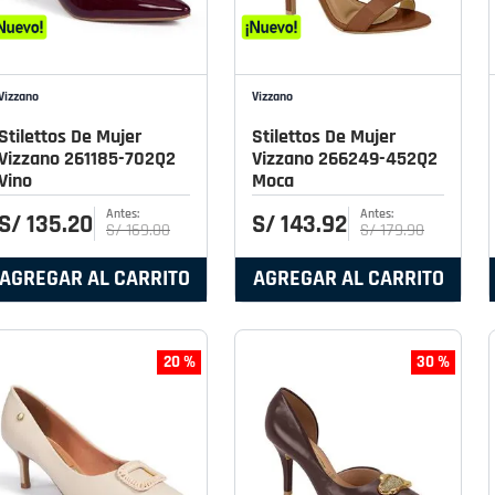
Vizzano
Vizzano
Stilettos De Mujer
Stilettos De Mujer
Vizzano 261185-702Q2
Vizzano 266249-452Q2
Vino
Moca
S/
135
.
20
S/
143
.
92
S/
169
.
00
S/
179
.
90
AGREGAR AL CARRITO
AGREGAR AL CARRITO
20 %
30 %