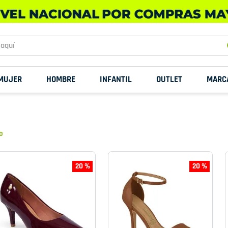
uí
MUJER
HOMBRE
INFANTIL
OUTLET
MARC
o
20 %
20 %