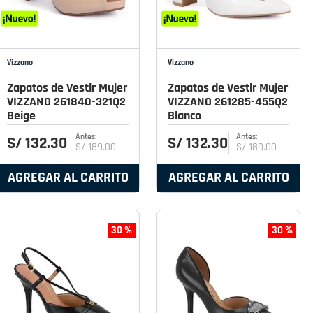
Vizzano
Vizzano
Zapatos de Vestir Mujer
Zapatos de Vestir Mujer
VIZZANO 261840-321Q2
VIZZANO 261285-455Q2
Beige
Blanco
S/
132
.
30
S/
132
.
30
S/
189
.
00
S/
189
.
00
AGREGAR AL CARRITO
AGREGAR AL CARRITO
30 %
30 %