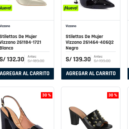
Vizzano
Vizzano
Stilettos De Mujer
Stilettos De Mujer
Vizzano 261184-1721
Vizzano 261464-406Q2
Blanco
Negro
S/
132
.
30
S/
139
.
30
S/
189
.
00
S/
199
.
00
AGREGAR AL CARRITO
AGREGAR AL CARRITO
30 %
30 %