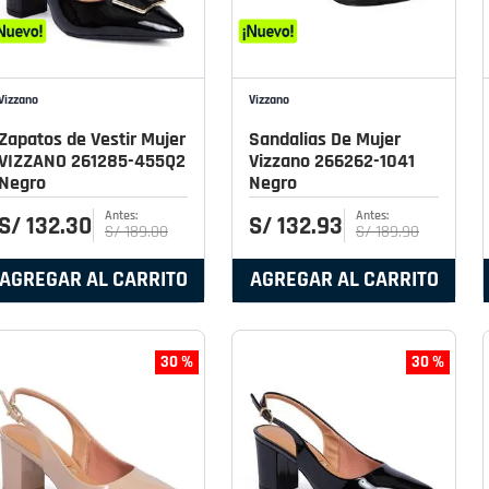
Vizzano
Vizzano
Zapatos de Vestir Mujer
Sandalias De Mujer
VIZZANO 261285-455Q2
Vizzano 266262-1041
Negro
Negro
S/
132
.
30
S/
132
.
93
S/
189
.
00
S/
189
.
90
AGREGAR AL CARRITO
AGREGAR AL CARRITO
30 %
30 %