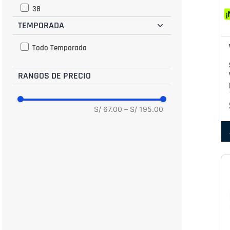
38
TEMPORADA
39
BR 34
Todo Temporada
BR 35
RANGOS DE PRECIO
BR 36
BR 37
BR 38
S/ 67.00
–
S/ 195.00
BR 39