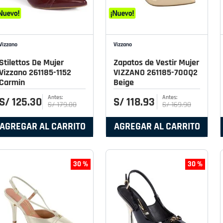
Vizzano
Vizzano
Stilettos De Mujer
Zapatos de Vestir Mujer
Vizzano 261185-1152
VIZZANO 261185-700Q2
Carmin
Beige
S/
125
.
30
S/
118
.
93
S/
179
.
00
S/
169
.
90
AGREGAR AL CARRITO
AGREGAR AL CARRITO
30 %
30 %