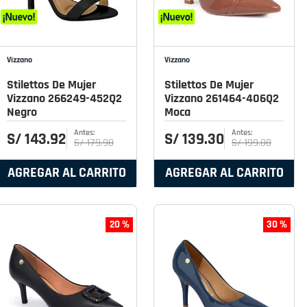
Vizzano
Vizzano
Stilettos De Mujer
Stilettos De Mujer
Vizzano 266249-452Q2
Vizzano 261464-406Q2
Negro
Moca
S/
143
.
92
S/
139
.
30
S/
179
.
90
S/
199
.
00
AGREGAR AL CARRITO
AGREGAR AL CARRITO
20 %
30 %