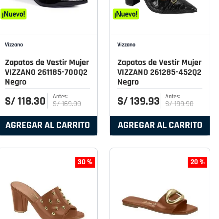
Vizzano
Vizzano
Zapatos de Vestir Mujer
Zapatos de Vestir Mujer
VIZZANO 261185-700Q2
VIZZANO 261285-452Q2
Negro
Negro
S/
118
.
30
S/
139
.
93
S/
169
.
00
S/
199
.
90
AGREGAR AL CARRITO
AGREGAR AL CARRITO
30 %
20 %