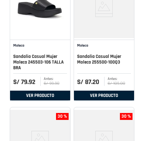
Moleca
Moleca
Sandalia Casual Mujer
Sandalia Casual Mujer
Moleca 245503-106 TALLA
Moleca 255500-100Q3
BRA
S/
79
.
92
S/
87
.
20
S/
99
.
90
S/
109
.
00
VER PRODUCTO
VER PRODUCTO
30 %
30 %