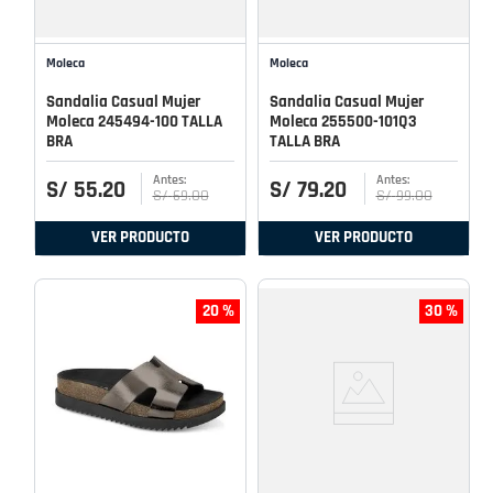
Moleca
Moleca
Sandalia Casual Mujer
Sandalia Casual Mujer
Moleca 245494-100 TALLA
Moleca 255500-101Q3
BRA
TALLA BRA
S/
55
.
20
S/
79
.
20
S/
69
.
00
S/
99
.
00
VER PRODUCTO
VER PRODUCTO
20 %
30 %