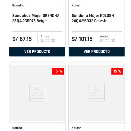
Grendha
Kolosh
Sandalias Mujer GRENDHA
Sandalia Mujer KOLOSH
25Q4.2GDD78 Beige
24Q4.Y8032 Celeste
S/
67
.
15
S/
101
.
15
S/
79
.
00
S/
119
.
00
VER PRODUCTO
VER PRODUCTO
15 %
15 %
Kolosh
Kolosh