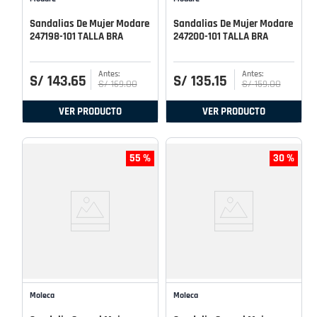
Sandalias De Mujer Modare
Sandalias De Mujer Modare
247198-101 TALLA BRA
247200-101 TALLA BRA
S/
143
.
65
S/
135
.
15
S/
169
.
00
S/
159
.
00
VER PRODUCTO
VER PRODUCTO
55 %
30 %
Moleca
Moleca