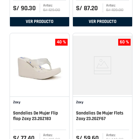
S/
90
.
30
S/
87
.
20
S/
129
.
00
S/
109
.
00
VER PRODUCTO
VER PRODUCTO
40 %
60 %
Zaxy
Zaxy
Sandalias De Mujer Flip
Sandalias De Mujer Flats
flop Zaxy 23.2GZ183
Zaxy 23.2GZF67
S/
77
.
40
S/
59
.
60