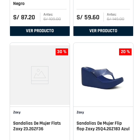
Negro
S/
87
.
20
S/
59
.
60
S/
109
.
00
S/
149
.
00
VER PRODUCTO
VER PRODUCTO
30 %
20 %
Zaxy
Zaxy
Sandalias De Mujer Flats
Sandalias De Mujer Flip
Zaxy 23.2GZF36
flop Zaxy 25Q4.2GZ183 Azul