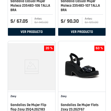
Sandalia Casual Mujer
Sandalia Casual Mujer
Moleca 235483-106 TALLA
Moleca 235483-107 TALLA
BRA
BRA
S/
67
.
05
S/
90
.
30
S/
149
.
00
S/
129
.
00
VER PRODUCTO
VER PRODUCTO
20 %
60 %
Zaxy
Zaxy
Sandalias De Mujer Flip
Sandalias De Mujer Flats
flop Zaxy 25Q4.2GZ183
Zaxy 23.2GZF67