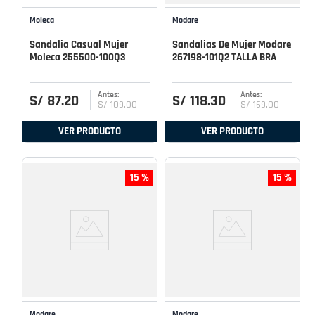
Moleca
Modare
Sandalia Casual Mujer
Sandalias De Mujer Modare
Moleca 255500-100Q3
267198-101Q2 TALLA BRA
S/
87
.
20
S/
118
.
30
S/
109
.
00
S/
169
.
00
VER PRODUCTO
VER PRODUCTO
15 %
15 %
Modare
Modare