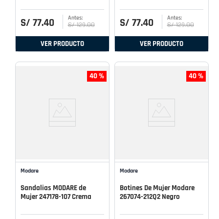
S/
77
.
40
S/
77
.
40
S/
129
.
00
S/
129
.
00
VER PRODUCTO
VER PRODUCTO
40 %
40 %
Modare
Modare
Sandalias MODARE de
Botines De Mujer Modare
Mujer 247178-107 Crema
267074-212Q2 Negro