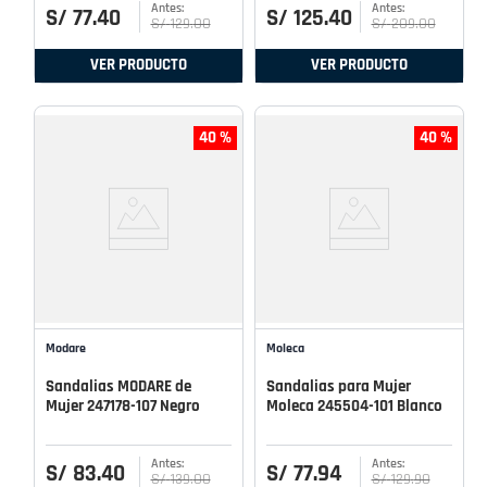
S/
77
.
40
S/
125
.
40
S/
129
.
00
S/
209
.
00
VER PRODUCTO
VER PRODUCTO
40 %
40 %
Modare
Moleca
Sandalias MODARE de
Sandalias para Mujer
Mujer 247178-107 Negro
Moleca 245504-101 Blanco
S/
83
.
40
S/
77
.
94
S/
139
.
00
S/
129
.
90