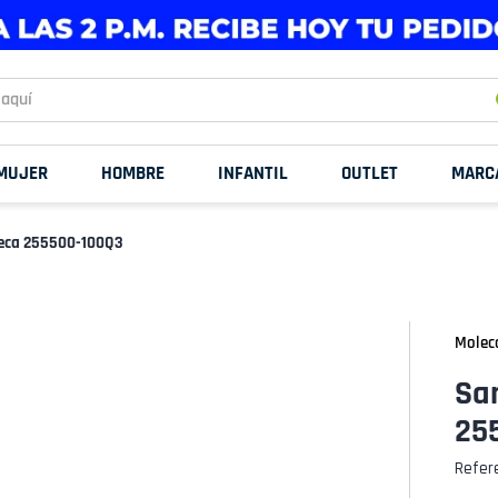
uí
MUJER
HOMBRE
INFANTIL
OUTLET
MARC
leca 255500-100Q3
Molec
Sa
25
Refer