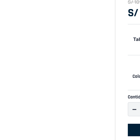
S/
10
S/
Tal
Canti
－