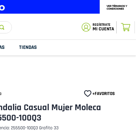
ESTADO DE
TU PEDIDO
MI CUENTA
AS
TIENDAS
a
ndalia Casual Mujer Moleca
5500-100Q3
encia
:
255500-100Q3 Grafito 33