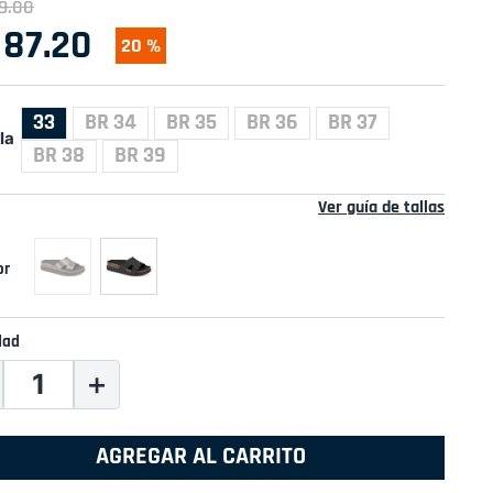
9
.
00
87
.
20
20 %
33
BR 34
BR 35
BR 36
BR 37
la
BR 38
BR 39
Ver guía de tallas
dad
＋
AGREGAR AL CARRITO