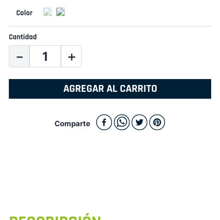
Cantidad
－
＋
AGREGAR AL CARRITO
Comparte