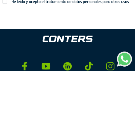
He leído y acepto el tratamiento de datos personales para otros usos
Dirección: Av. San Juan Nº1209. San Juan de Miraflores
Teléfonos: 937 114 573
Correo electrónico:
ventas@conters.pe
ENLACES
+
Mujer
PRODUCTOS
+
Hombre