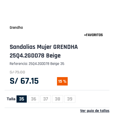
Grendha
Sandalias Mujer GRENDHA
25Q4.2GDD78 Beige
Referencia
:
25Q4.2GDD78 Beige 35
S/
79
.
00
S/
67
.
15
15 %
35
36
37
38
39
Talla
Ver guía de tallas