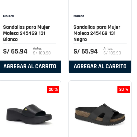
Moleca
Moleca
Sandalias para Mujer
Sandalias para Mujer
Moleca 245469-131
Moleca 245469-131
Blanco
Negro
S/
65
.
94
S/
65
.
94
S/
109
.
90
S/
109
.
90
AGREGAR AL CARRITO
AGREGAR AL CARRITO
20 %
20 %