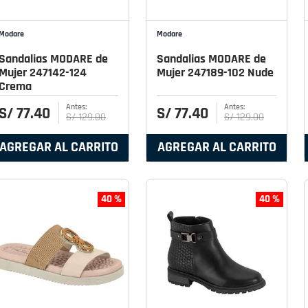
Modare
Modare
Sandalias MODARE de
Sandalias MODARE de
Mujer 247142-124
Mujer 247189-102 Nude
Crema
S/
77
.
40
S/
77
.
40
S/
129
.
00
S/
129
.
00
AGREGAR AL CARRITO
AGREGAR AL CARRITO
40 %
40 %