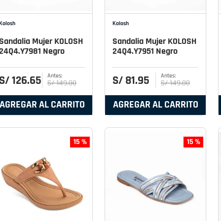
Kolosh
Kolosh
Sandalia Mujer KOLOSH
Sandalia Mujer KOLOSH
24Q4.Y7981 Negro
24Q4.Y7951 Negro
S/
126
.
65
S/
81
.
95
S/
149
.
00
S/
149
.
00
AGREGAR AL CARRITO
AGREGAR AL CARRITO
15 %
15 %