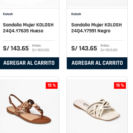
Kolosh
Kolosh
Sandalia Mujer KOLOSH
Sandalia Mujer KOLOSH
24Q4.Y7635 Hueso
24Q4.Y7991 Negro
S/
143
.
65
S/
143
.
65
S/
169
.
00
S/
169
.
00
AGREGAR AL CARRITO
AGREGAR AL CARRITO
15 %
15 %