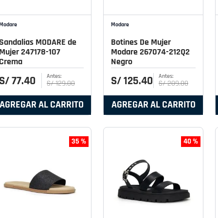
Modare
Modare
Sandalias MODARE de
Botines De Mujer
Mujer 247178-107
Modare 267074-212Q2
Crema
Negro
S/
77
.
40
S/
125
.
40
S/
129
.
00
S/
209
.
00
AGREGAR AL CARRITO
AGREGAR AL CARRITO
35 %
40 %