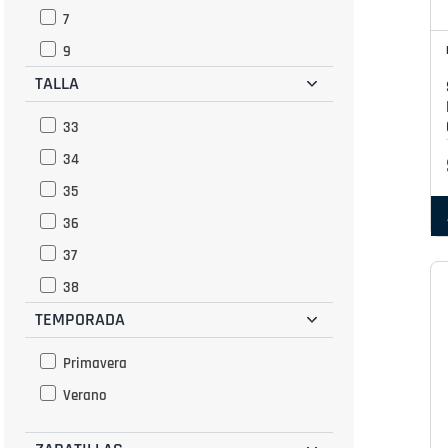
7
9
TALLA
33
34
35
36
37
38
TEMPORADA
39
BR 34
Primavera
BR 35
Verano
BR 36
BR 37