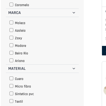
Caramelo
MARCA
Celeste
Coral
Moleca
Crema
Azaleia
Durazno
Zaxy
Marino
Modare
Marron
Beira Rio
Negro
Ariana
Nude
MATERIAL
Pariss
Plata
Kolosh
Cuero
Rojo
Vizzano
Micro fibra
Rosado
Grendha
Sintetico pvc
Vino
Ipanema
Textil
Hueso