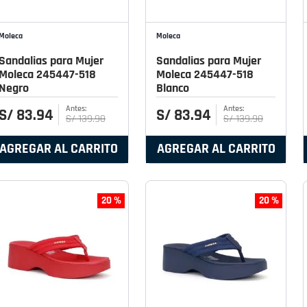
Moleca
Moleca
Sandalias para Mujer
Sandalias para Mujer
Moleca 245447-518
Moleca 245447-518
Negro
Blanco
S/
83
.
94
S/
83
.
94
S/
139
.
90
S/
139
.
90
AGREGAR AL CARRITO
AGREGAR AL CARRITO
20 %
20 %