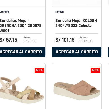
Grendha
Kolosh
Sandalias Mujer
Sandalia Mujer KOLOSH
GRENDHA 25Q4.2GDD78
24Q4.Y8032 Celeste
Beige
S/
67
.
15
S/
101
.
15
S/
79
.
00
S/
119
.
00
AGREGAR AL CARRITO
AGREGAR AL CARRITO
40 %
40 %