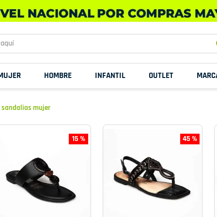
uí
MUJER
HOMBRE
INFANTIL
OUTLET
MARC
 sandalias mujer
15 %
45 %