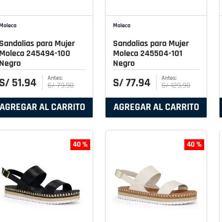
Moleca
Moleca
Sandalias para Mujer
Sandalias para Mujer
Moleca 245494-100
Moleca 245504-101
Negro
Negro
S/
51
.
94
S/
77
.
94
S/
79
.
90
S/
129
.
90
AGREGAR AL CARRITO
AGREGAR AL CARRITO
40 %
40 %