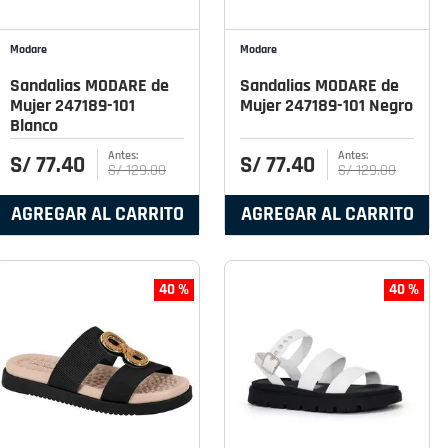
Modare
Modare
Sandalias MODARE de
Sandalias MODARE de
Mujer 247189-101
Mujer 247189-101 Negro
Blanco
S/
77
.
40
S/
77
.
40
S/
129
.
00
S/
129
.
00
AGREGAR AL CARRITO
AGREGAR AL CARRITO
40 %
40 %