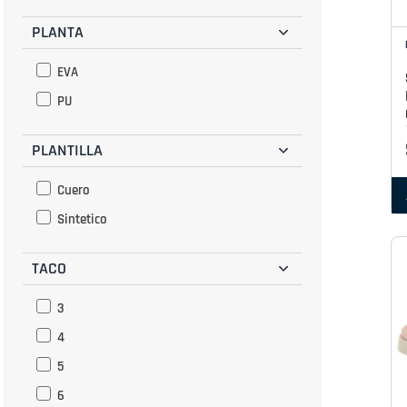
Jade
PLANTA
EVA
PU
PLANTILLA
Cuero
Sintetico
TACO
3
4
5
6