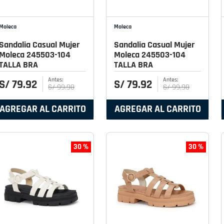
Moleca
Moleca
Sandalia Casual Mujer
Sandalia Casual Mujer
Moleca 245503-104
Moleca 245503-104
TALLA BRA
TALLA BRA
S/
79
.
92
S/
79
.
92
S/
99
.
90
S/
99
.
90
AGREGAR AL CARRITO
AGREGAR AL CARRITO
30 %
30 %