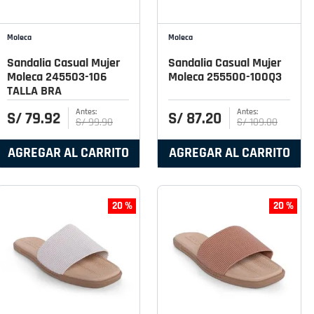
Moleca
Moleca
Sandalia Casual Mujer
Sandalia Casual Mujer
Moleca 245503-106
Moleca 255500-100Q3
TALLA BRA
S/
79
.
92
S/
87
.
20
S/
99
.
90
S/
109
.
00
AGREGAR AL CARRITO
AGREGAR AL CARRITO
20 %
20 %