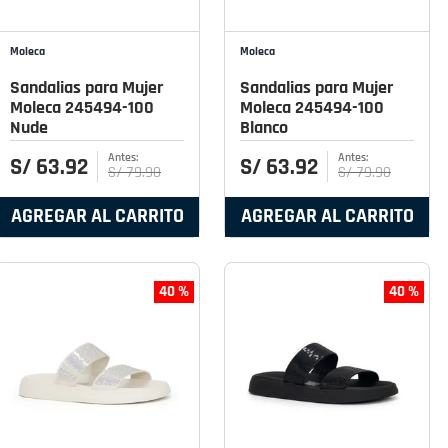
Moleca
Moleca
Sandalias para Mujer
Sandalias para Mujer
Moleca 245494-100
Moleca 245494-100
Nude
Blanco
S/
63
.
92
S/
63
.
92
S/
79
.
90
S/
79
.
90
AGREGAR AL CARRITO
AGREGAR AL CARRITO
40 %
40 %