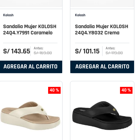
Kolosh
Kolosh
Sandalia Mujer KOLOSH
Sandalia Mujer KOLOSH
24Q4.Y7991 Caramelo
24Q4.Y8032 Crema
S/
143
.
65
S/
101
.
15
S/
169
.
00
S/
119
.
00
AGREGAR AL CARRITO
AGREGAR AL CARRITO
40 %
40 %