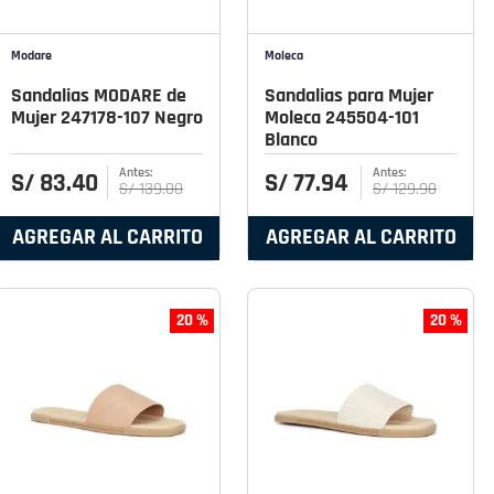
Modare
Moleca
Sandalias MODARE de
Sandalias para Mujer
Mujer 247178-107 Negro
Moleca 245504-101
Blanco
S/
83
.
40
S/
77
.
94
S/
139
.
00
S/
129
.
90
AGREGAR AL CARRITO
AGREGAR AL CARRITO
20 %
20 %