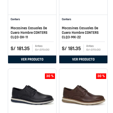
Conters
Conters
Mocasines Casuales De
Mocasines Casuales De
Cuero Hombre CONTERS
Cuero Hombre CONTERS
CLQ3-DH-11
CLQ3-MK-22
S/
181
.
35
S/
181
.
35
S/
279
.
00
S/
279
.
00
VER PRODUCTO
VER PRODUCTO
30 %
30 %