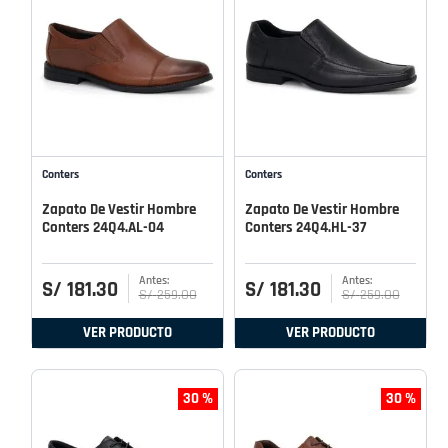
Conters
Conters
Zapato De Vestir Hombre
Zapato De Vestir Hombre
Conters 24Q4.AL-04
Conters 24Q4.HL-37
S/
181
.
30
S/
181
.
30
S/
259
.
00
S/
259
.
00
VER PRODUCTO
VER PRODUCTO
30 %
30 %