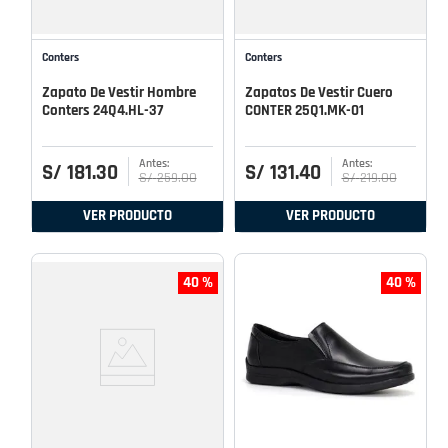
Conters
Conters
Zapato De Vestir Hombre
Zapatos De Vestir Cuero
Conters 24Q4.HL-37
CONTER 25Q1.MK-01
S/
181
.
30
S/
131
.
40
S/
259
.
00
S/
219
.
00
VER PRODUCTO
VER PRODUCTO
40 %
40 %