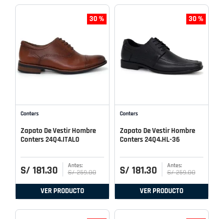
30 %
30 %
Conters
Conters
Zapato De Vestir Hombre
Zapato De Vestir Hombre
Conters 24Q4.ITALO
Conters 24Q4.HL-36
S/
181
.
30
S/
181
.
30
S/
259
.
00
S/
259
.
00
VER PRODUCTO
VER PRODUCTO