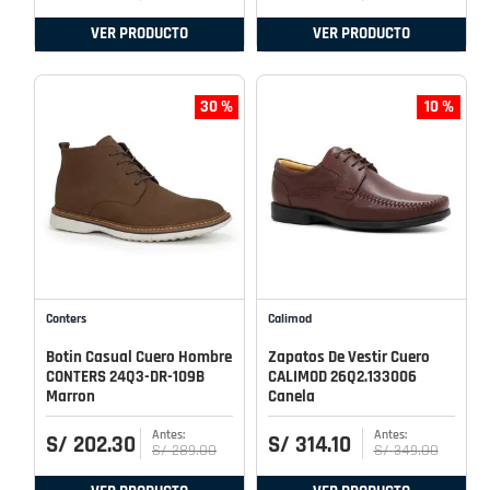
VER PRODUCTO
VER PRODUCTO
30 %
10 %
Conters
Calimod
Botin Casual Cuero Hombre
Zapatos De Vestir Cuero
CONTERS 24Q3-DR-109B
CALIMOD 26Q2.133006
Marron
Canela
S/
202
.
30
S/
314
.
10
S/
289
.
00
S/
349
.
00