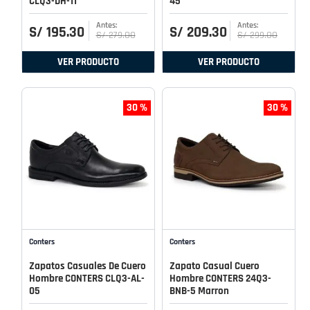
CLQ3-DH-11
45
S/
195
.
30
S/
209
.
30
S/
279
.
00
S/
299
.
00
VER PRODUCTO
VER PRODUCTO
30 %
30 %
Conters
Conters
Zapatos Casuales De Cuero
Zapato Casual Cuero
Hombre CONTERS CLQ3-AL-
Hombre CONTERS 24Q3-
05
BNB-5 Marron