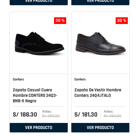
VER PRODUCTO
VER PRODUCTO
30 %
30 %
Conters
Conters
Zapato Casual Cuero
Zapato De Vestir Hombre
Hombre CONTERS 24Q3-
Conters 24Q4.ITALO
BNB-5 Negro
S/
188
.
30
S/
181
.
30
S/
269
.
00
S/
259
.
00
VER PRODUCTO
VER PRODUCTO