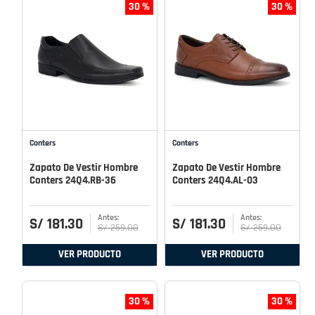
30 %
30 %
Conters
Conters
Zapato De Vestir Hombre
Zapato De Vestir Hombre
Conters 24Q4.RB-36
Conters 24Q4.AL-03
S/
181
.
30
S/
181
.
30
S/
259
.
00
S/
259
.
00
VER PRODUCTO
VER PRODUCTO
30 %
30 %