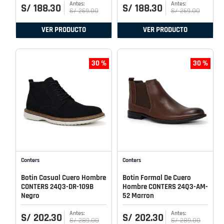
S/
188
.
30
S/
188
.
30
S/
269
.
00
S/
269
.
00
VER PRODUCTO
VER PRODUCTO
30 %
30 %
Conters
Conters
Botin Casual Cuero Hombre
Botin Formal De Cuero
CONTERS 24Q3-DR-109B
Hombre CONTERS 24Q3-AM-
Negro
52 Marron
S/
202
.
30
S/
202
.
30
S/
289
.
00
S/
289
.
00