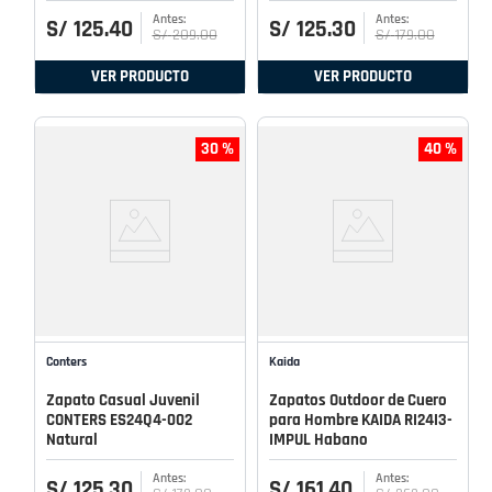
S/
125
.
40
S/
125
.
30
S/
209
.
00
S/
179
.
00
VER PRODUCTO
VER PRODUCTO
30 %
40 %
Conters
Kaida
Zapato Casual Juvenil
Zapatos Outdoor de Cuero
CONTERS ES24Q4-002
para Hombre KAIDA RI24I3-
Natural
IMPUL Habano
S/
125
.
30
S/
161
.
40