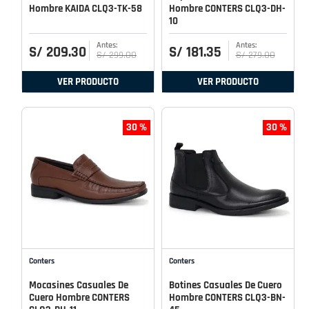
Hombre KAIDA CLQ3-TK-58
Hombre CONTERS CLQ3-DH-
10
S/
209
.
30
S/
181
.
35
S/
299
.
00
S/
279
.
00
VER PRODUCTO
VER PRODUCTO
30 %
30 %
Conters
Conters
Mocasines Casuales De
Botines Casuales De Cuero
Cuero Hombre CONTERS
Hombre CONTERS CLQ3-BN-