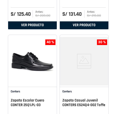
S/
125
.
40
S/
131
.
40
S/
209
.
00
S/
219
.
00
VER PRODUCTO
VER PRODUCTO
40 %
30 %
Conters
Conters
Zapato Escolar Cuero
Zapato Casual Juvenil
CONTER 25Q1.PL-03
CONTERS ES24Q4-002 Toffe