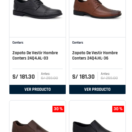
Conters
Conters
Zapato De Vestir Hombre
Zapato De Vestir Hombre
Conters 24Q4.AL-03
Conters 24Q4.HL-36
S/
181
.
30
S/
181
.
30
S/
259
.
00
S/
259
.
00
VER PRODUCTO
VER PRODUCTO
30 %
30 %