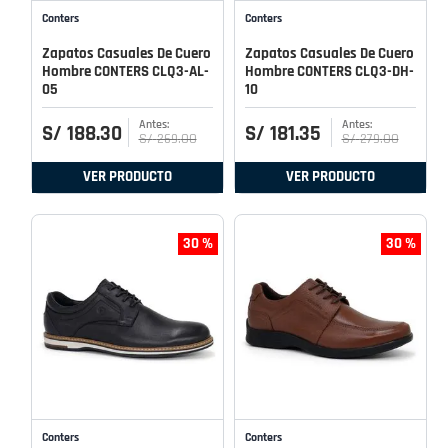
Conters
Conters
Zapatos Casuales De Cuero
Zapatos Casuales De Cuero
Hombre CONTERS CLQ3-AL-
Hombre CONTERS CLQ3-DH-
05
10
S/
188
.
30
S/
181
.
35
S/
269
.
00
S/
279
.
00
VER PRODUCTO
VER PRODUCTO
30 %
30 %
Conters
Conters