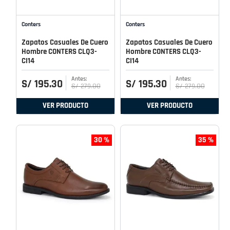
Conters
Conters
Zapatos Casuales De Cuero
Zapatos Casuales De Cuero
Hombre CONTERS CLQ3-
Hombre CONTERS CLQ3-
CI14
CI14
S/
195
.
30
S/
195
.
30
S/
279
.
00
S/
279
.
00
VER PRODUCTO
VER PRODUCTO
30 %
35 %