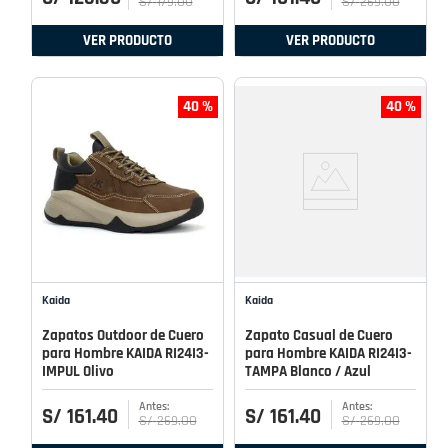
S/
179
.
00
S/
269
.
00
VER PRODUCTO
VER PRODUCTO
40 %
40 %
Kaida
Kaida
Zapatos Outdoor de Cuero
Zapato Casual de Cuero
para Hombre KAIDA RI24I3-
para Hombre KAIDA RI24I3-
IMPUL Olivo
TAMPA Blanco / Azul
S/
161
.
40
S/
161
.
40
S/
269
.
00
S/
269
.
00