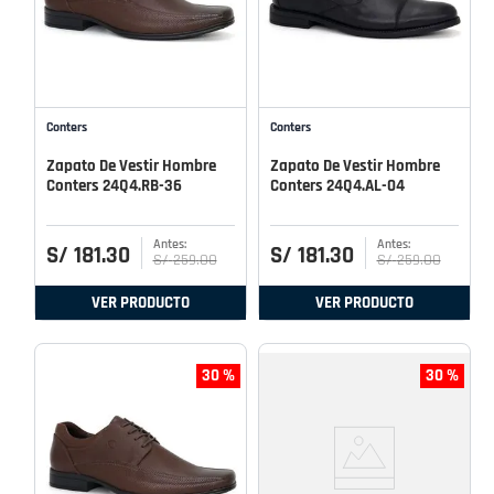
Conters
Conters
Zapato De Vestir Hombre
Zapato De Vestir Hombre
Conters 24Q4.RB-36
Conters 24Q4.AL-04
S/
181
.
30
S/
181
.
30
S/
259
.
00
S/
259
.
00
VER PRODUCTO
VER PRODUCTO
30 %
30 %