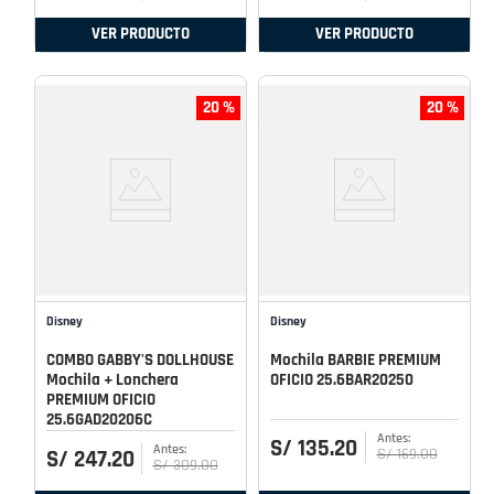
VER PRODUCTO
VER PRODUCTO
20 %
20 %
Disney
Disney
COMBO GABBY'S DOLLHOUSE
Mochila BARBIE PREMIUM
Mochila + Lonchera
OFICIO 25.6BAR20250
PREMIUM OFICIO
25.6GAD20206C
S/
135
.
20
S/
169
.
00
S/
247
.
20
S/
309
.
00