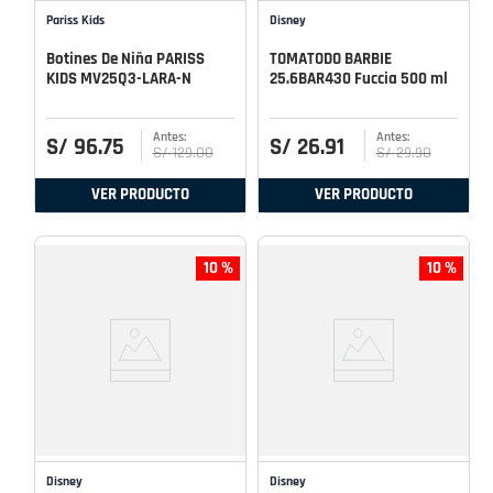
Pariss Kids
Disney
Botines De Niña PARISS
TOMATODO BARBIE
KIDS MV25Q3-LARA-N
25.6BAR430 Fuccia 500 ml
S/
96
.
75
S/
26
.
91
S/
129
.
00
S/
29
.
90
VER PRODUCTO
VER PRODUCTO
10 %
10 %
Disney
Disney