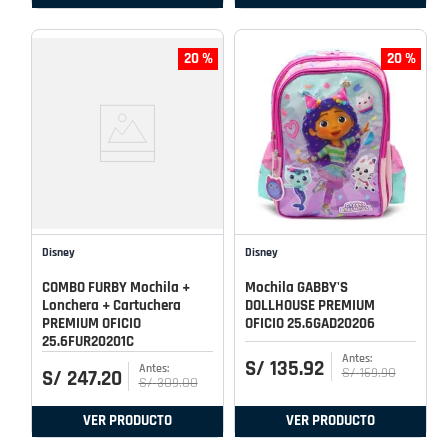
20 %
20 %
Disney
Disney
COMBO FURBY Mochila +
Mochila GABBY'S
Lonchera + Cartuchera
DOLLHOUSE PREMIUM
PREMIUM OFICIO
OFICIO 25.6GAD20206
25.6FUR20201C
S/
135
.
92
S/
169
.
90
S/
247
.
20
S/
309
.
00
VER PRODUCTO
VER PRODUCTO