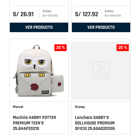
S/
26
.
91
S/
127
.
92
S/
29
.
90
S/
159
.
90
VER PRODUCTO
VER PRODUCTO
20 %
20 %
Marvel
Disney
Mochila HARRY POTTER
Lonchera GABBY'S
PREMIUM TEEN'S
DOLLHOUSE PREMIUM
25.6HAP20210
OFICIO 25.6GAD20306