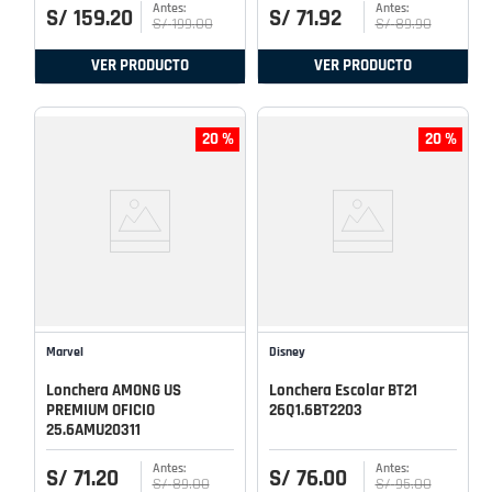
S/
159
.
20
S/
71
.
92
S/
199
.
00
S/
89
.
90
VER PRODUCTO
VER PRODUCTO
20 %
20 %
Marvel
Disney
Lonchera AMONG US
Lonchera Escolar BT21
PREMIUM OFICIO
26Q1.6BT2203
25.6AMU20311
S/
71
.
20
S/
76
.
00
S/
89
.
00
S/
95
.
00