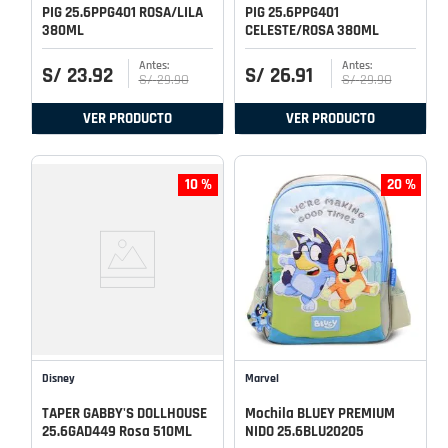
PIG 25.6PPG401 ROSA/LILA
PIG 25.6PPG401
380ML
CELESTE/ROSA 380ML
S/
23
.
92
S/
26
.
91
S/
29
.
90
S/
29
.
90
VER PRODUCTO
VER PRODUCTO
10 %
20 %
Disney
Marvel
TAPER GABBY'S DOLLHOUSE
Mochila BLUEY PREMIUM
25.6GAD449 Rosa 510ML
NIDO 25.6BLU20205