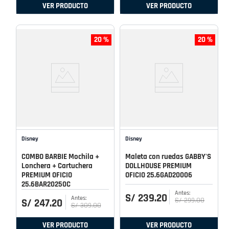
VER PRODUCTO
VER PRODUCTO
20 %
20 %
Disney
Disney
COMBO BARBIE Mochila +
Maleta con ruedas GABBY'S
Lonchera + Cartuchera
DOLLHOUSE PREMIUM
PREMIUM OFICIO
OFICIO 25.6GAD20006
25.6BAR20250C
S/
239
.
20
S/
299
.
00
S/
247
.
20
S/
309
.
00
VER PRODUCTO
VER PRODUCTO