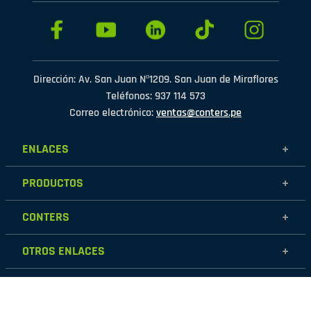
Dirección: Av. San Juan Nº1209. San Juan de Miraflores
Teléfonos: 937 114 573
Correo electrónico:
ventas@conters.pe
ENLACES
+
Mujer
PRODUCTOS
+
Hombre
Calzados
Niños
CONTERS
+
Zapatillas
Outlet
Nosotros
Accesorios
OTROS ENLACES
+
Contáctanos
Destacados
Políticas de garantía
Tiendas
Políticas de protección de datos personales
Términos y condiciones