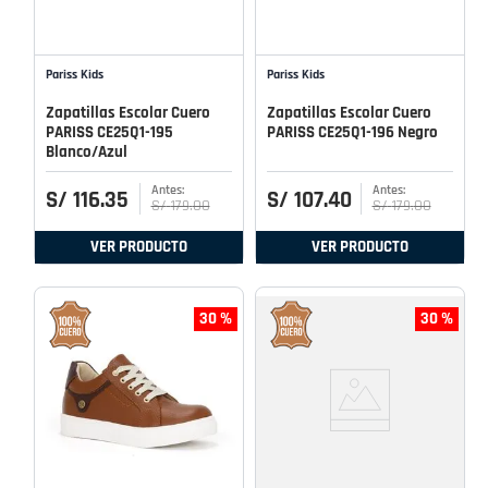
Pariss Kids
Pariss Kids
Zapatillas Escolar Cuero
Zapatillas Escolar Cuero
PARISS CE25Q1-195
PARISS CE25Q1-196 Negro
Blanco/Azul
S/
116
.
35
S/
107
.
40
S/
179
.
00
S/
179
.
00
VER PRODUCTO
VER PRODUCTO
30 %
30 %