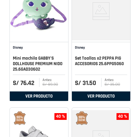
Disney
Disney
Mini mochila GABBY'S
Set Toallas x2 PEPPA PIG
DOLLHOUSE PREMIUM NIDO
ACCESORIOS 25.6PPG5060
25.6GAD30602
S/
76
.
42
S/
31
.
50
S/
89
.
90
S/
35
.
00
VER PRODUCTO
VER PRODUCTO
40 %
40 %