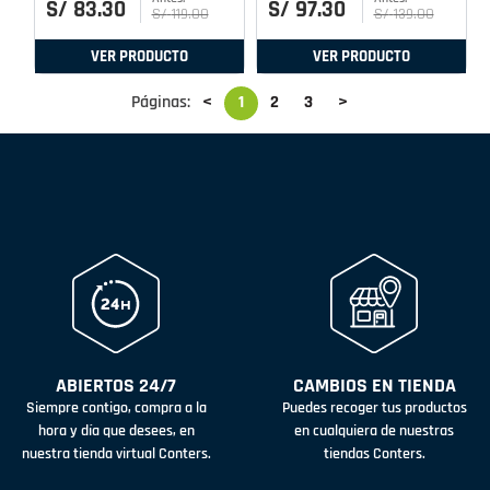
S/
83
.
30
S/
97
.
30
S/
119
.
00
S/
139
.
00
VER PRODUCTO
VER PRODUCTO
Páginas:
<
1
2
3
>
ABIERTOS 24/7
CAMBIOS EN TIENDA
Siempre contigo, compra a la
Puedes recoger tus productos
hora y día que desees, en
en cualquiera de nuestras
nuestra tienda virtual Conters.
tiendas Conters.