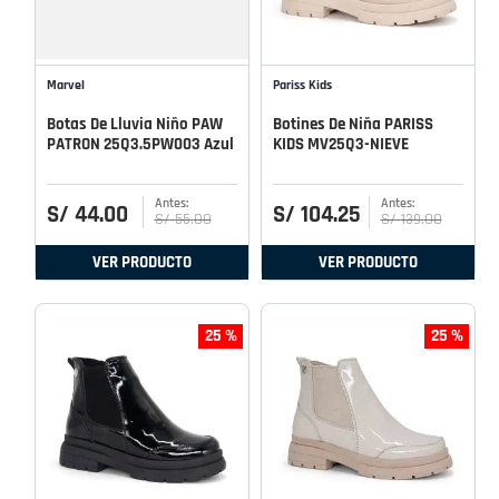
Marvel
Pariss Kids
Botas De Lluvia Niño PAW
Botines De Niña PARISS
PATRON 25Q3.5PW003 Azul
KIDS MV25Q3-NIEVE
S/
44
.
00
S/
104
.
25
S/
55
.
00
S/
139
.
00
VER PRODUCTO
VER PRODUCTO
25 %
25 %