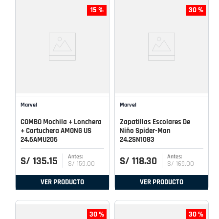
15 %
30 %
Marvel
Marvel
COMBO Mochila + Lonchera
Zapatillas Escolares De
+ Cartuchera AMONG US
Niño Spider-Man
24.6AMU206
24.2SN1083
S/
135
.
15
S/
118
.
30
S/
159
.
00
S/
169
.
00
VER PRODUCTO
VER PRODUCTO
30 %
30 %