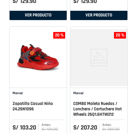
S/
129
.
90
S/
129
.
90
VER PRODUCTO
VER PRODUCTO
20 %
20 %
Marvel
Marvel
Zapatilla Casual Niño
COMBO Maleta Ruedas /
24.2SN1096
Lonchera / Cartuchera Hot
Wheels 26Q1.6HTW212
S/
103
.
20
S/
207
.
20
S/
129
.
00
S/
259
.
00