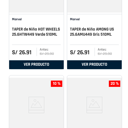
Marvel
Marvel
TAPER de Niño HOT WHEELS
TAPER de Niño AMONG US
25.6HTW449 Verde 510ML
25.6AMU449 Gris 510ML
S/
26
.
91
S/
26
.
91
S/
29
.
90
S/
29
.
90
VER PRODUCTO
VER PRODUCTO
10 %
20 %