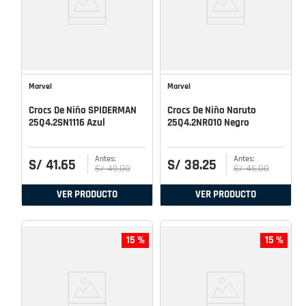
Marvel
Marvel
Crocs De Niño SPIDERMAN
Crocs De Niño Naruto
25Q4.2SN1116 Azul
25Q4.2NR010 Negro
S/
41
.
65
S/
38
.
25
S/
49
.
00
S/
45
.
00
VER PRODUCTO
VER PRODUCTO
15 %
15 %