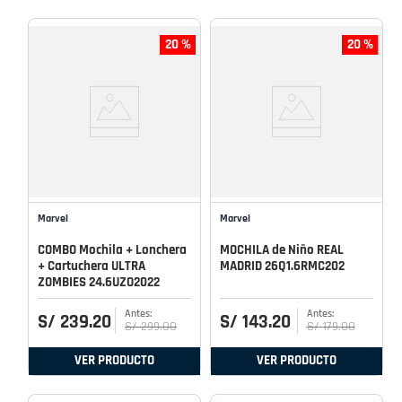
20 %
20 %
Marvel
Marvel
COMBO Mochila + Lonchera
MOCHILA de Niño REAL
+ Cartuchera ULTRA
MADRID 26Q1.6RMC202
ZOMBIES 24.6UZO2022
S/
239
.
20
S/
143
.
20
S/
299
.
00
S/
179
.
00
VER PRODUCTO
VER PRODUCTO