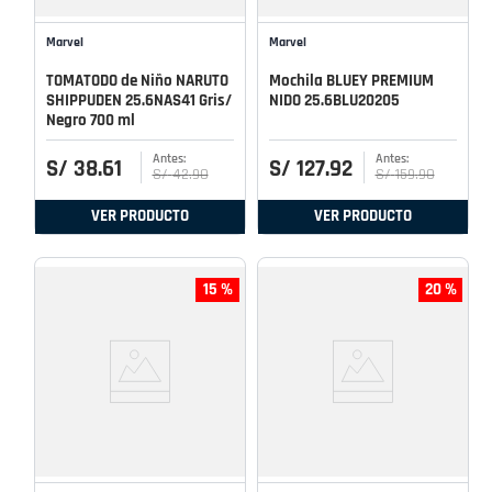
Marvel
Marvel
TOMATODO de Niño NARUTO
Mochila BLUEY PREMIUM
SHIPPUDEN 25.6NAS41 Gris/
NIDO 25.6BLU20205
Negro 700 ml
S/
38
.
61
S/
127
.
92
S/
42
.
90
S/
159
.
90
VER PRODUCTO
VER PRODUCTO
15 %
20 %