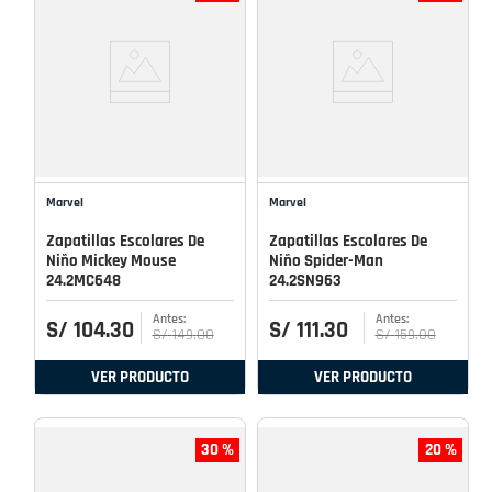
Marvel
Marvel
Zapatillas Escolares De
Zapatillas Escolares De
Niño Mickey Mouse
Niño Spider-Man
24.2MC648
24.2SN963
S/
104
.
30
S/
111
.
30
S/
149
.
00
S/
159
.
00
VER PRODUCTO
VER PRODUCTO
30 %
20 %