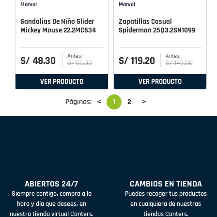
Marvel
Marvel
Sandalias De Niño Slider
Zapatillas Casual
Mickey Mouse 22.2MC634
Spiderman 25Q3.2SN1099
S/
48
.
30
S/
119
.
20
S/
69
.
00
S/
149
.
00
VER PRODUCTO
VER PRODUCTO
Páginas:
<
1
2
>
ABIERTOS 24/7
CAMBIOS EN TIENDA
Siempre contigo, compra a la
Puedes recoger tus productos
hora y día que desees, en
en cualquiera de nuestras
nuestra tienda virtual Conters.
tiendas Conters.