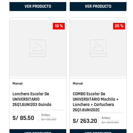
VER PRODUCTO
VER PRODUCTO
10 %
20 %
Marvel
Marvel
Lonchera Escolar De
COMBO Escolar De
UNIVERSITARIO
UNIVERSITARIO Mochila +
26Q1.6UNI203 Guinda
Lonchera + Cartuchera
26Q1.6UNI202C
S/
85
.
50
S/
95
.
00
S/
263
.
20
S/
329
.
00