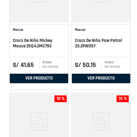
Marvel
Marvel
Crocs De Niño Mickey
Crocs De Niño Paw Patrol
Mouse 25Q4.2MC793
23.2PW357
S/
41
.
65
S/
50
.
15
S/
49
.
00
S/
59
.
00
VER PRODUCTO
VER PRODUCTO
15 %
15 %