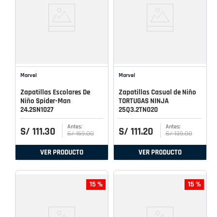
Marvel
Marvel
Zapatillas Escolares De
Zapatillas Casual de Niño
Niño Spider-Man
TORTUGAS NINJA
24.2SN1027
25Q3.2TN020
S/
111
.
30
S/
111
.
20
S/
159
.
00
S/
139
.
00
VER PRODUCTO
VER PRODUCTO
15 %
15 %