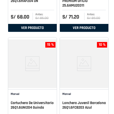
26Q1.6HAP204 UN
PREMIUM OFICIO
25.6AMU20311
S/
68
.
00
S/
71
.
20
S/
85
.
00
S/
89
.
00
VER PRODUCTO
VER PRODUCTO
15 %
10 %
Marvel
Marvel
Cartuchera De Universitario
Lonchera Juvenil Barcelona
26Q1.6UNI204 Guinda
26Q1.6FCB203 Azul