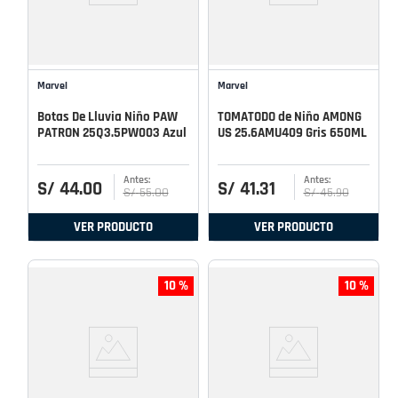
Marvel
Marvel
Botas De Lluvia Niño PAW
TOMATODO de Niño AMONG
PATRON 25Q3.5PW003 Azul
US 25.6AMU409 Gris 650ML
S/
44
.
00
S/
41
.
31
S/
55
.
00
S/
45
.
90
VER PRODUCTO
VER PRODUCTO
10 %
10 %