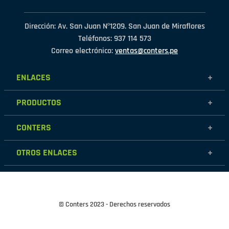
Dirección: Av. San Juan Nº1209. San Juan de Miraflores
Teléfonos: 937 114 573
Correo electrónico:
ventas@conters.pe
ENLACES
+
Mujer
PRODUCTOS
+
Hombre
Calzados
Niños
CONTERS
+
Zapatillas
Outlet
Nosotros
Accesorios
OTROS ENLACES
+
Contáctanos
Destacados
Políticas de garantía
Tiendas
Políticas de protección de datos personales
Términos y condiciones
© Conters 2023 - Derechos reservados
Cambios y devoluciones
Políticas de Cookies