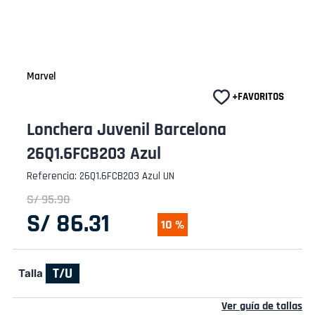
Marvel
Lonchera Juvenil Barcelona
26Q1.6FCB203 Azul
Referencia
:
26Q1.6FCB203 Azul UN
S/
95
.
90
S/
86
.
31
10 %
T/U
Talla
Ver guía de tallas