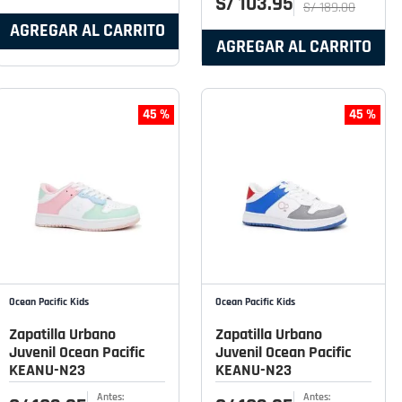
S/
103
.
95
S/
189
.
00
AGREGAR AL CARRITO
AGREGAR AL CARRITO
45 %
45 %
Ocean Pacific Kids
Ocean Pacific Kids
Zapatilla Urbano
Zapatilla Urbano
Juvenil Ocean Pacific
Juvenil Ocean Pacific
KEANU-N23
KEANU-N23