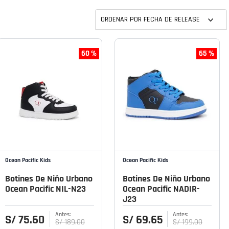
ORDENAR POR
FECHA DE RELEASE
60 %
65 %
Ocean Pacific Kids
Ocean Pacific Kids
Botines De Niño Urbano
Botines De Niño Urbano
Ocean Pacific NIL-N23
Ocean Pacific NADIR-
J23
S/
75
.
60
S/
69
.
65
S/
189
.
00
S/
199
.
00