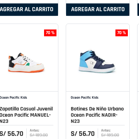
AGREGAR AL CARRITO
AGREGAR AL CARRITO
70 %
70 %
Ocean Pacific Kids
Ocean Pacific Kids
Zapatilla Casual Juvenil
Botines De Niño Urbano
Ocean Pacific MANUEL-
Ocean Pacific NADIR-
N23
N23
S/
56
.
70
S/
56
.
70
S/
189
.
00
S/
189
.
00