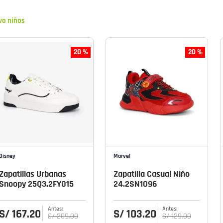
vo niños
20 %
20 %
Disney
Marvel
Zapatillas Urbanas
Zapatilla Casual Niño
Snoopy 25Q3.2FY015
24.2SN1096
S/
167
.
20
S/
103
.
20
S/
209
.
00
S/
129
.
00