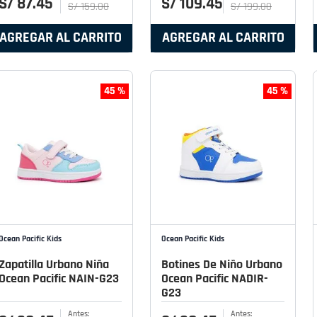
S/
87
.
45
S/
109
.
45
S/
159
.
00
S/
199
.
00
AGREGAR AL CARRITO
AGREGAR AL CARRITO
45 %
45 %
Ocean Pacific Kids
Ocean Pacific Kids
Zapatilla Urbano Niña
Botines De Niño Urbano
Ocean Pacific NAIN-G23
Ocean Pacific NADIR-
G23