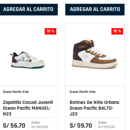
AGREGAR AL CARRITO
AGREGAR AL CARRITO
70 %
70 %
Ocean Pacific Kids
Ocean Pacific Kids
Zapatilla Casual Juvenil
Botines De Niño Urbano
Ocean Pacific MANUEL-
Ocean Pacific BALTO-
N23
J23
S/
56
.
70
S/
59
.
70
S/
189
.
00
S/
199
.
00