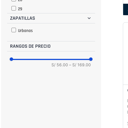
29
ZAPATILLAS
30
31
Urbanas
32
RANGOS DE PRECIO
32.5
33
34
S/ 56.00
–
S/ 169.00
34.5
35
35.5
36
36.5
37
38