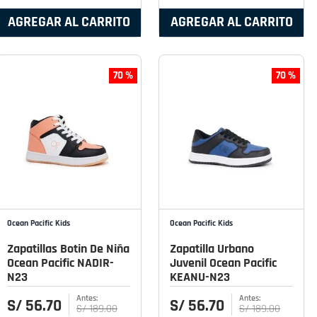
AGREGAR AL CARRITO
AGREGAR AL CARRITO
70 %
70 %
Ocean Pacific Kids
Ocean Pacific Kids
Zapatillas Botin De Niña
Zapatilla Urbano
Ocean Pacific NADIR-
Juvenil Ocean Pacific
N23
KEANU-N23
S/
56
.
70
S/
56
.
70
S/
189
.
00
S/
189
.
00