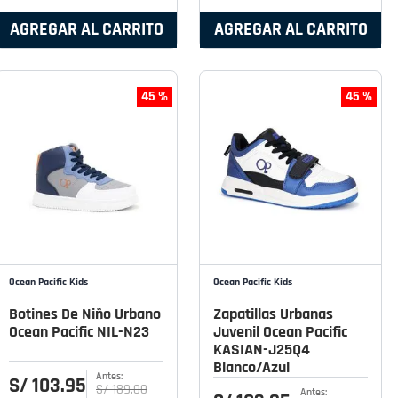
AGREGAR AL CARRITO
AGREGAR AL CARRITO
45 %
45 %
Ocean Pacific Kids
Ocean Pacific Kids
Botines De Niño Urbano
Zapatillas Urbanas
Ocean Pacific NIL-N23
Juvenil Ocean Pacific
KASIAN-J25Q4
Blanco/Azul
S/
103
.
95
S/
189
.
00