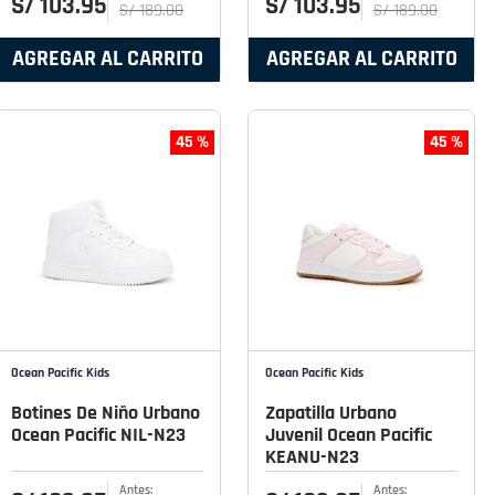
S/
103
.
95
S/
103
.
95
S/
189
.
00
S/
189
.
00
AGREGAR AL CARRITO
AGREGAR AL CARRITO
45 %
45 %
Ocean Pacific Kids
Ocean Pacific Kids
Botines De Niño Urbano
Zapatilla Urbano
Ocean Pacific NIL-N23
Juvenil Ocean Pacific
KEANU-N23