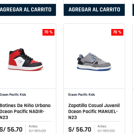
AGREGAR AL CARRITO
AGREGAR AL CARRITO
70 %
70 %
Ocean Pacific Kids
Ocean Pacific Kids
Botines De Niño Urbano
Zapatilla Casual Juvenil
Ocean Pacific NADIR-
Ocean Pacific MANUEL-
N23
N23
S/
56
.
70
S/
56
.
70
S/
189
.
00
S/
189
.
00