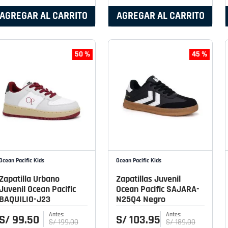
AGREGAR AL CARRITO
AGREGAR AL CARRITO
50 %
45 %
Ocean Pacific Kids
Ocean Pacific Kids
Zapatilla Urbano
Zapatillas Juvenil
Juvenil Ocean Pacific
Ocean Pacific SAJARA-
BAQUILIO-J23
N25Q4 Negro
S/
99
.
50
S/
103
.
95
S/
199
.
00
S/
189
.
00