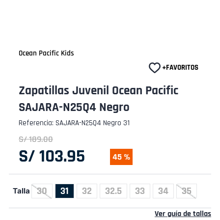
Ocean Pacific Kids
Zapatillas Juvenil Ocean Pacific
SAJARA-N25Q4 Negro
Referencia
:
SAJARA-N25Q4 Negro 31
S/
189
.
00
S/
103
.
95
45 %
30
31
32
32.5
33
34
35
Talla
Ver guía de tallas