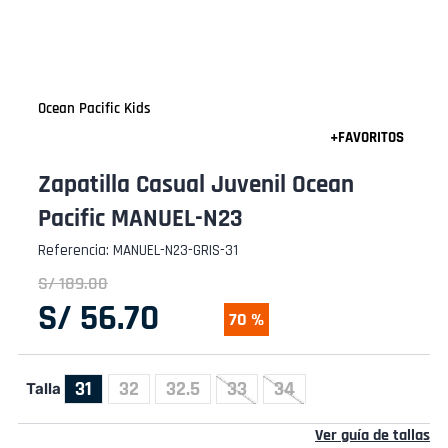
Ocean Pacific Kids
Zapatilla Casual Juvenil Ocean
Pacific MANUEL-N23
Referencia
:
MANUEL-N23-GRIS-31
S/
189
.
00
S/
56
.
70
70 %
31
32
32.5
33
34
Talla
Ver guía de tallas