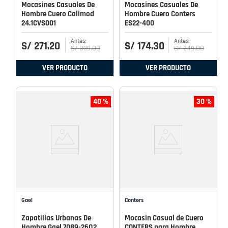
Mocasines Casuales De
Mocasines Casuales De
Hombre Cuero Calimod
Hombre Cuero Conters
24.1CVS001
ES22-400
S/
271
.
20
S/
174
.
30
S/
339
.
00
S/
249
.
00
VER PRODUCTO
VER PRODUCTO
40 %
30 %
Gael
Conters
Zapatillas Urbanas De
Mocasin Casual de Cuero
Hombre Gael 7089-26Q2
CONTERS para Hombre