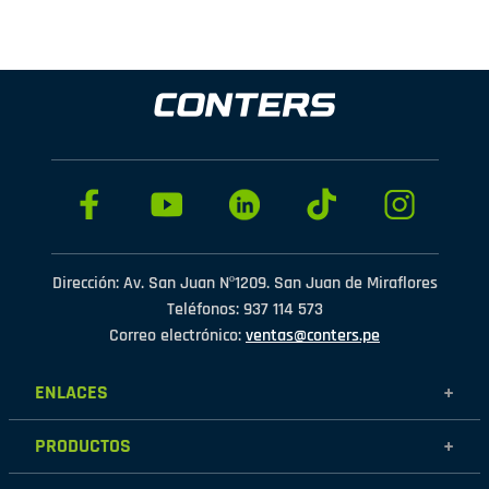
Dirección: Av. San Juan Nº1209. San Juan de Miraflores
Teléfonos: 937 114 573
Correo electrónico:
ventas@conters.pe
ENLACES
+
Mujer
PRODUCTOS
+
Hombre
Calzados
Niños