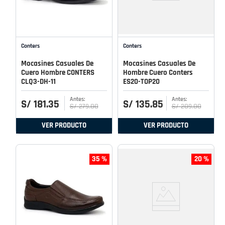
Conters
Conters
Mocasines Casuales De
Mocasines Casuales De
Cuero Hombre CONTERS
Hombre Cuero Conters
CLQ3-DH-11
ES20-TOP20
S/
181
.
35
S/
135
.
85
S/
279
.
00
S/
209
.
00
VER PRODUCTO
VER PRODUCTO
35 %
20 %