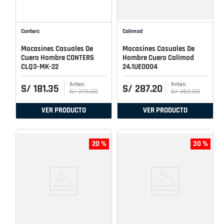
Conters
Calimod
Mocasines Casuales De
Mocasines Casuales De
Cuero Hombre CONTERS
Hombre Cuero Calimod
CLQ3-MK-22
24.1UEO004
S/
181
.
35
S/
287
.
20
S/
279
.
00
S/
359
.
00
VER PRODUCTO
VER PRODUCTO
20 %
30 %