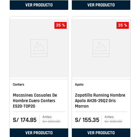
VER PRODUCTO
VER PRODUCTO
35 %
35 %
Conters
Apolo
Mocasines Casuales De
Zapatilla Running Hombre
Hombre Cuero Conters
Apolo AH26-29Q2 Gris
ES20-TOP20
Marron
S/
174
.
85
S/
155
.
35
S/
269
.
00
S/
239
.
00
VER PRODUCTO
VER PRODUCTO