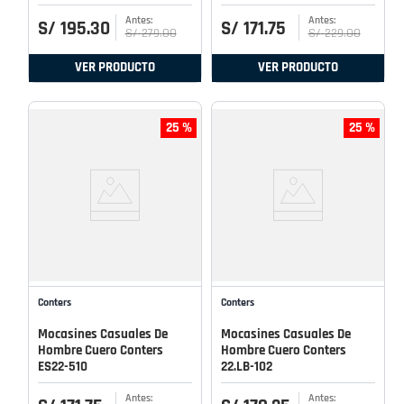
S/
195
.
30
S/
171
.
75
S/
279
.
00
S/
229
.
00
VER PRODUCTO
VER PRODUCTO
25 %
25 %
Conters
Conters
Mocasines Casuales De
Mocasines Casuales De
Hombre Cuero Conters
Hombre Cuero Conters
ES22-510
22.LB-102