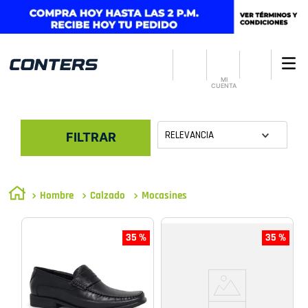
MI
CUENTA
RELEVANCIA
FILTRAR
Hombre
Calzado
Mocasines
35 %
35 %