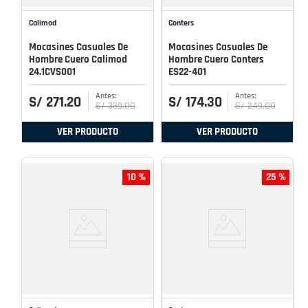
Calimod
Conters
Mocasines Casuales De
Mocasines Casuales De
Hombre Cuero Calimod
Hombre Cuero Conters
24.1CVS001
ES22-401
S/
271
.
20
S/
174
.
30
S/
339
.
00
S/
249
.
00
VER PRODUCTO
VER PRODUCTO
10 %
25 %