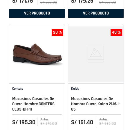
S/
171
.
75
S/
179
.
25
S/
229
.
00
S/
239
.
00
VER PRODUCTO
VER PRODUCTO
30 %
40 %
Conters
Kaida
Mocasines Casuales De
Mocasines Casuales De
Cuero Hombre CONTERS
Hombre Cuero Kaida 21.MJ-
CLQ3-DH-11
05
S/
195
.
30
S/
161
.
40
S/
279
.
00
S/
269
.
00