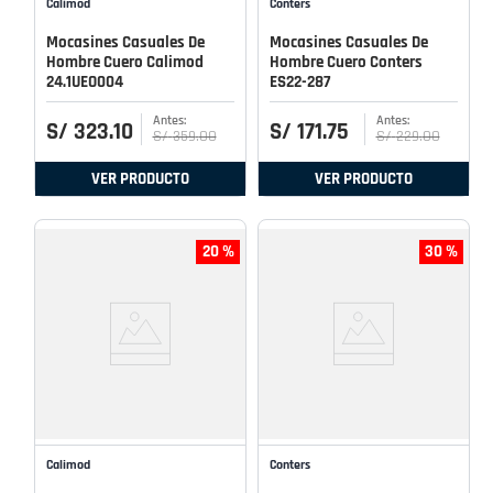
Calimod
Conters
Mocasines Casuales De
Mocasines Casuales De
Hombre Cuero Calimod
Hombre Cuero Conters
24.1UEO004
ES22-287
S/
323
.
10
S/
171
.
75
S/
359
.
00
S/
229
.
00
VER PRODUCTO
VER PRODUCTO
20 %
30 %
Calimod
Conters