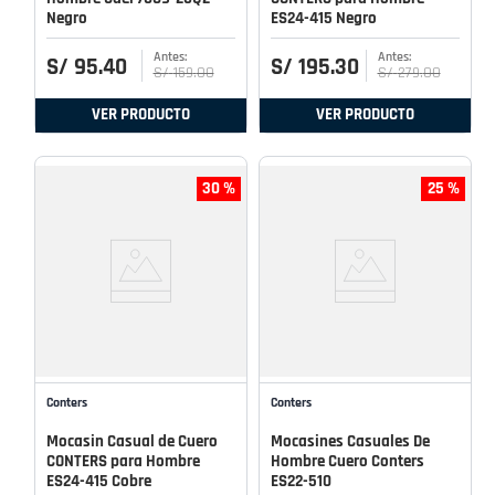
Negro
ES24-415 Negro
S/
95
.
40
S/
195
.
30
S/
159
.
00
S/
279
.
00
VER PRODUCTO
VER PRODUCTO
30 %
25 %
Conters
Conters
Mocasin Casual de Cuero
Mocasines Casuales De
CONTERS para Hombre
Hombre Cuero Conters
ES24-415 Cobre
ES22-510