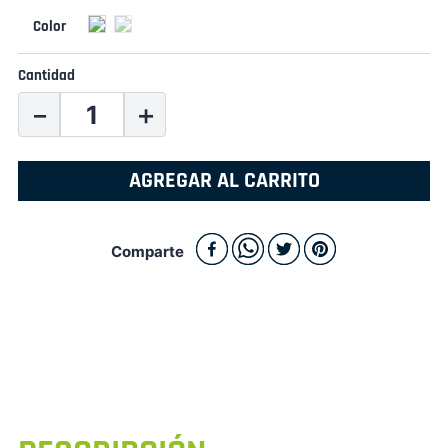
Cantidad
－
＋
AGREGAR AL CARRITO
Comparte