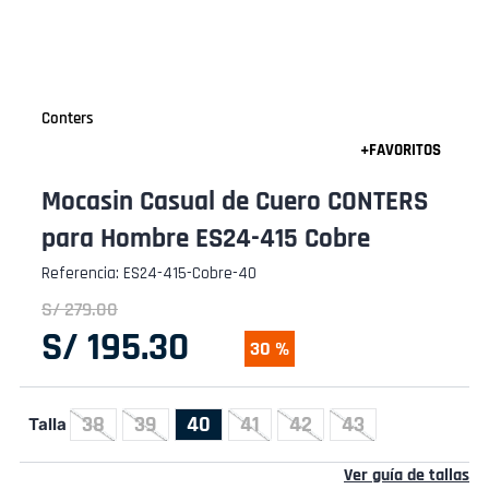
Conters
Mocasin Casual de Cuero CONTERS
para Hombre ES24-415 Cobre
Referencia
:
ES24-415-Cobre-40
S/
279
.
00
S/
195
.
30
30 %
38
39
40
41
42
43
Talla
Ver guía de tallas