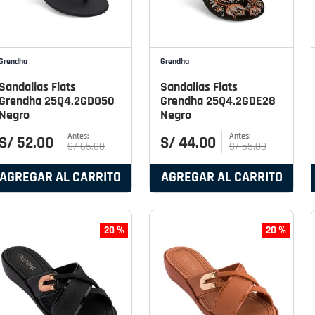
Grendha
Grendha
Sandalias Flats
Sandalias Flats
Grendha 25Q4.2GDO50
Grendha 25Q4.2GDE28
Negro
Negro
S/
52
.
00
S/
44
.
00
S/
65
.
00
S/
55
.
00
AGREGAR AL CARRITO
AGREGAR AL CARRITO
20 %
20 %