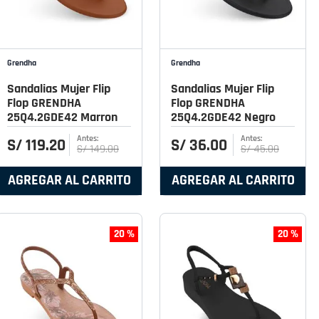
Grendha
Grendha
Sandalias Mujer Flip
Sandalias Mujer Flip
Flop GRENDHA
Flop GRENDHA
25Q4.2GDE42 Marron
25Q4.2GDE42 Negro
S/
119
.
20
S/
36
.
00
S/
149
.
00
S/
45
.
00
AGREGAR AL CARRITO
AGREGAR AL CARRITO
20 %
20 %