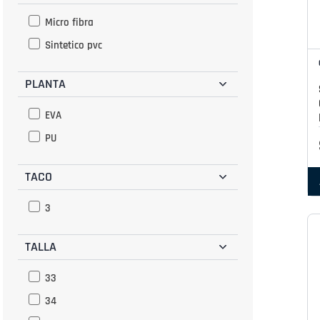
Micro fibra
Sintetico pvc
PLANTA
EVA
PU
TACO
3
TALLA
33
34