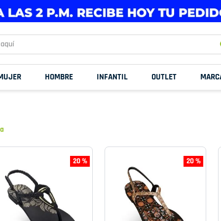
uí
MUJER
HOMBRE
INFANTIL
OUTLET
MARC
ha
20 %
20 %