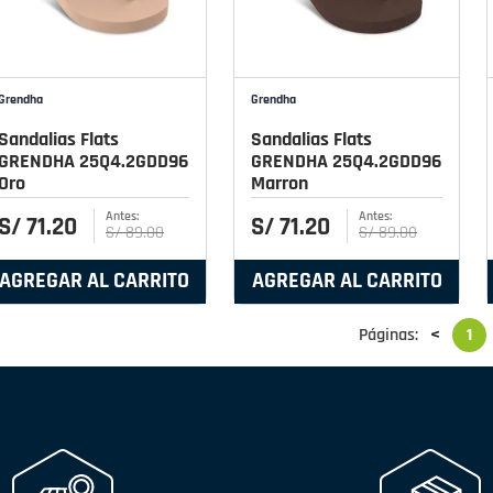
Grendha
Grendha
Sandalias Flats
Sandalias Flats
GRENDHA 25Q4.2GDD96
GRENDHA 25Q4.2GDD96
Oro
Marron
S/
71
.
20
S/
71
.
20
S/
89
.
00
S/
89
.
00
AGREGAR AL CARRITO
AGREGAR AL CARRITO
Páginas:
<
1