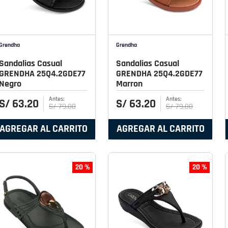
Grendha
Grendha
Sandalias Casual
Sandalias Casual
GRENDHA 25Q4.2GDE77
GRENDHA 25Q4.2GDE77
Negro
Marron
S/
63
.
20
S/
63
.
20
S/
79
.
00
S/
79
.
00
AGREGAR AL CARRITO
AGREGAR AL CARRITO
20 %
20 %