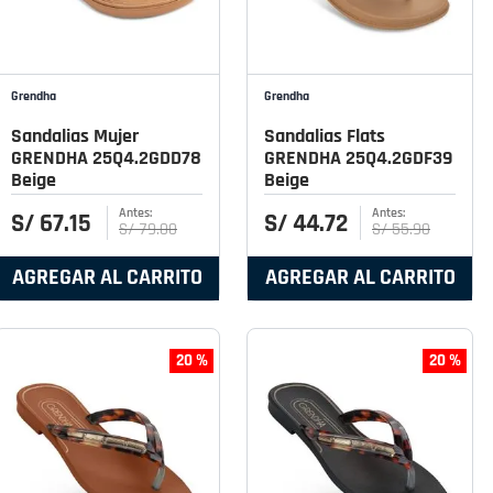
Grendha
Grendha
Sandalias Mujer
Sandalias Flats
GRENDHA 25Q4.2GDD78
GRENDHA 25Q4.2GDF39
Beige
Beige
S/
67
.
15
S/
44
.
72
S/
79
.
00
S/
55
.
90
AGREGAR AL CARRITO
AGREGAR AL CARRITO
20 %
20 %