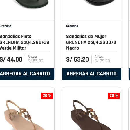
Grendha
Grendha
Sandalias Flats
Sandalias de Mujer
GRENDHA 25Q4.2GDF39
GRENDHA 25Q4.2GDD78
Verde Militar
Negro
S/
44
.
00
S/
63
.
20
S/
55
.
00
S/
79
.
00
AGREGAR AL CARRITO
AGREGAR AL CARRITO
20 %
20 %