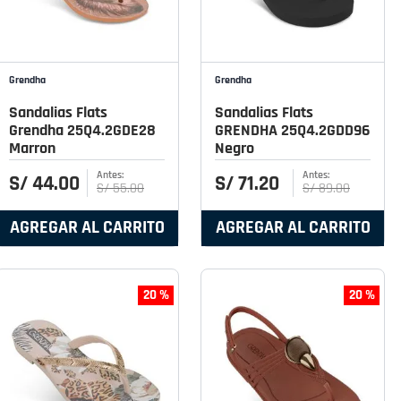
Grendha
Grendha
Sandalias Flats
Sandalias Flats
Grendha 25Q4.2GDE28
GRENDHA 25Q4.2GDD96
Marron
Negro
S/
44
.
00
S/
71
.
20
S/
55
.
00
S/
89
.
00
AGREGAR AL CARRITO
AGREGAR AL CARRITO
20 %
20 %