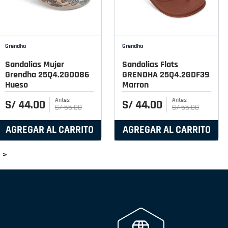
Grendha
Grendha
Sandalias Mujer
Sandalias Flats
Grendha 25Q4.2GDO86
GRENDHA 25Q4.2GDF39
Hueso
Marron
S/
44
.
00
S/
44
.
00
S/
55
.
00
S/
55
.
00
AGREGAR AL CARRITO
AGREGAR AL CARRITO
>