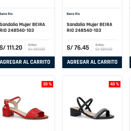
Beira Rio
Beira Rio
Sandalia Mujer BEIRA
Sandalia Mujer BEIRA
RIO 248540-103
RIO 248540-103
S/
111
.
20
S/
76
.
45
S/
139
.
00
S/
139
.
00
AGREGAR AL CARRITO
AGREGAR AL CARRITO
20 %
40 %