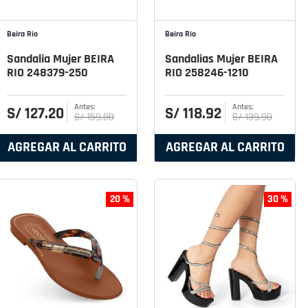
Beira Rio
Beira Rio
Sandalia Mujer BEIRA
Sandalias Mujer BEIRA
RIO 248379-250
RIO 258246-1210
S/
127
.
20
S/
118
.
92
S/
159
.
00
S/
139
.
90
AGREGAR AL CARRITO
AGREGAR AL CARRITO
20 %
30 %