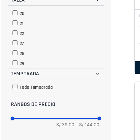
20
21
22
27
28
29
TEMPORADA
30
31
Todo Temporada
32
RANGOS DE PRECIO
33
34
35
S/ 39.00
–
S/ 144.00
36