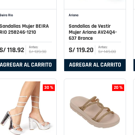
Beira Rio
Ariana
Sandalias Mujer BEIRA
Sandalias de Vestir
RIO 258246-1210
Mujer Ariana AV24Q4-
637 Bronce
S/
118
.
92
S/
119
.
20
S/
139
.
90
S/
149
.
00
AGREGAR AL CARRITO
AGREGAR AL CARRITO
30 %
20 %