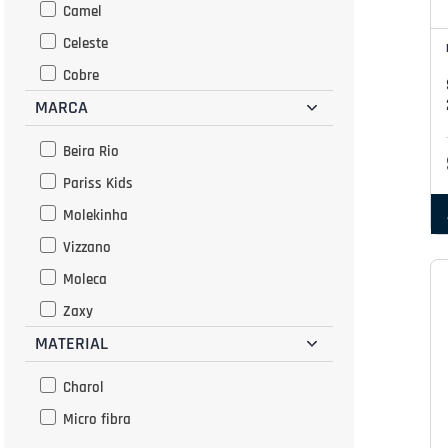
Camel
Celeste
Cobre
MARCA
Crema
Dorado
Beira Rio
Grafito
Pariss Kids
Marron
Molekinha
Multicolor
Vizzano
Negro
Moleca
Nude
Zaxy
Oro Rosado
MATERIAL
Ariana
Plata
Modare
Charol
Rosado
Grendha
Micro fibra