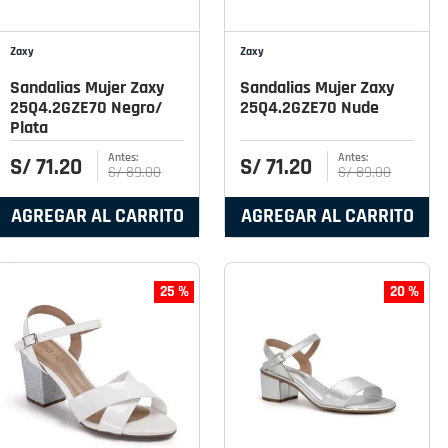
Zaxy
Zaxy
Sandalias Mujer Zaxy
Sandalias Mujer Zaxy
25Q4.2GZE70 Negro/
25Q4.2GZE70 Nude
Plata
S/
71
.
20
S/
71
.
20
S/
89
.
00
S/
89
.
00
AGREGAR AL CARRITO
AGREGAR AL CARRITO
25 %
20 %