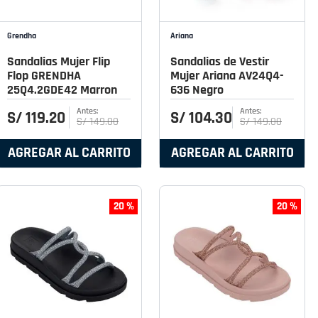
Grendha
Ariana
Sandalias Mujer Flip
Sandalias de Vestir
Flop GRENDHA
Mujer Ariana AV24Q4-
25Q4.2GDE42 Marron
636 Negro
S/
119
.
20
S/
104
.
30
S/
149
.
00
S/
149
.
00
AGREGAR AL CARRITO
AGREGAR AL CARRITO
20 %
20 %