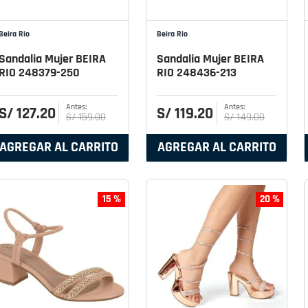
Beira Rio
Beira Rio
Sandalia Mujer BEIRA
Sandalia Mujer BEIRA
RIO 248379-250
RIO 248436-213
S/
127
.
20
S/
119
.
20
S/
159
.
00
S/
149
.
00
AGREGAR AL CARRITO
AGREGAR AL CARRITO
15 %
20 %