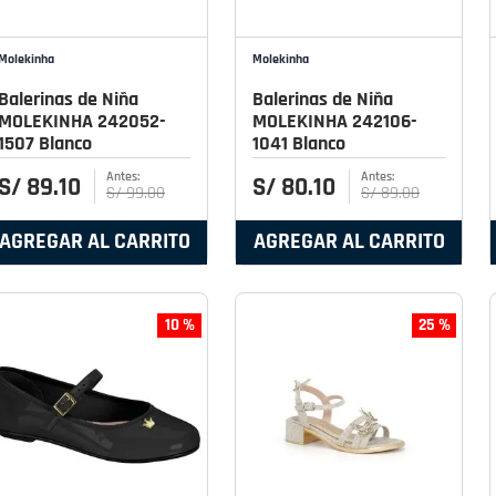
Molekinha
Molekinha
Balerinas de Niña
Balerinas de Niña
MOLEKINHA 242052-
MOLEKINHA 242106-
1507 Blanco
1041 Blanco
S/
89
.
10
S/
80
.
10
S/
99
.
00
S/
89
.
00
AGREGAR AL CARRITO
AGREGAR AL CARRITO
10 %
25 %