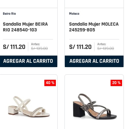
Beira Rio
Moleca
Sandalia Mujer BEIRA
Sandalia Mujer MOLECA
RIO 248540-103
245259-805
S/
111
.
20
S/
111
.
20
S/
139
.
00
S/
139
.
00
AGREGAR AL CARRITO
AGREGAR AL CARRITO
40 %
20 %