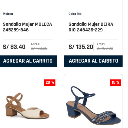
Moleca
Beira Rio
Sandalia Mujer MOLECA
Sandalia Mujer BEIRA
245259-846
RIO 248436-229
S/
83
.
40
S/
135
.
20
S/
139
.
00
S/
169
.
00
AGREGAR AL CARRITO
AGREGAR AL CARRITO
20 %
15 %