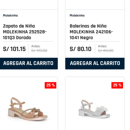
Molekinha
Molekinha
Zapato de Niña
Balerinas de Niña
MOLEKINHA 252528-
MOLEKINHA 242106-
101Q3 Dorado
1041 Negro
S/
101
.
15
S/
80
.
10
S/
119
.
00
S/
89
.
00
AGREGAR AL CARRITO
AGREGAR AL CARRITO
25 %
25 %