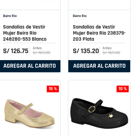
Beira Rio
Beira Rio
Sandalias de Vestir
Sandalias de Vestir
Mujer Beira Rio
Mujer Beira Rio 238379-
248280-553 Blanco
203 Plata
S/
126
.
75
S/
135
.
20
S/
169
.
00
S/
169
.
00
AGREGAR AL CARRITO
AGREGAR AL CARRITO
15 %
10 %