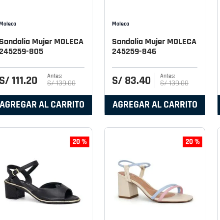
Moleca
Moleca
Sandalia Mujer MOLECA
Sandalia Mujer MOLECA
245259-805
245259-846
S/
111
.
20
S/
83
.
40
S/
139
.
00
S/
139
.
00
AGREGAR AL CARRITO
AGREGAR AL CARRITO
20 %
20 %