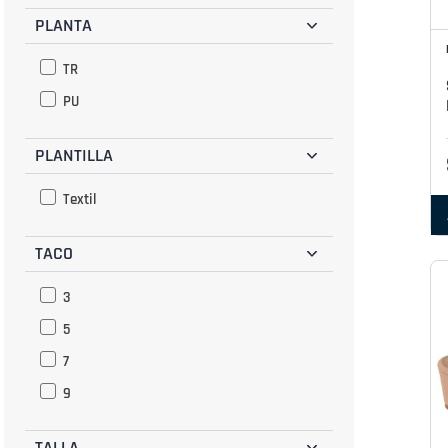
PLANTA
TR
PU
PLANTILLA
Textil
TACO
3
5
7
9
TALLA