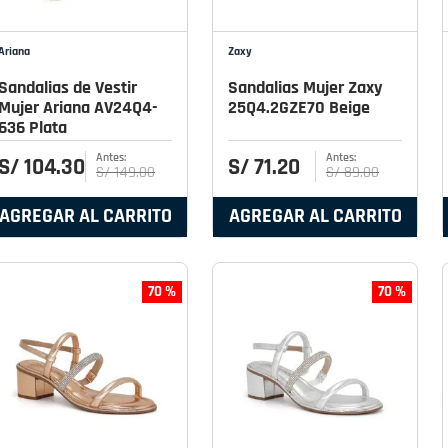
Ariana
Zaxy
Sandalias de Vestir
Sandalias Mujer Zaxy
Mujer Ariana AV24Q4-
25Q4.2GZE70 Beige
636 Plata
S/
104
.
30
S/
71
.
20
S/
149
.
00
S/
89
.
00
AGREGAR AL CARRITO
AGREGAR AL CARRITO
70 %
70 %