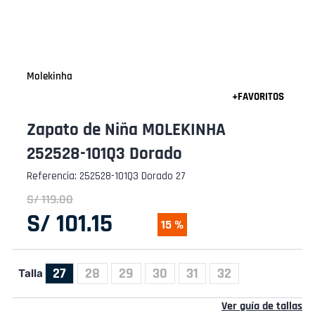
Molekinha
Zapato de Niña MOLEKINHA
252528-101Q3 Dorado
Referencia
:
252528-101Q3 Dorado 27
S/
119
.
00
S/
101
.
15
15 %
27
28
29
30
31
32
Talla
Ver guía de tallas