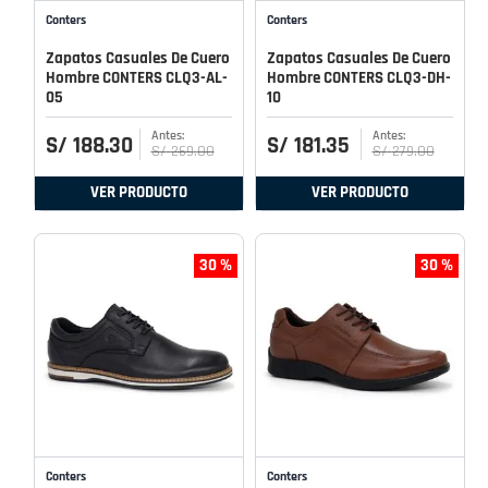
Conters
Conters
Zapatos Casuales De Cuero
Zapatos Casuales De Cuero
Hombre CONTERS CLQ3-AL-
Hombre CONTERS CLQ3-DH-
05
10
S/
188
.
30
S/
181
.
35
S/
269
.
00
S/
279
.
00
VER PRODUCTO
VER PRODUCTO
30 %
30 %
Conters
Conters