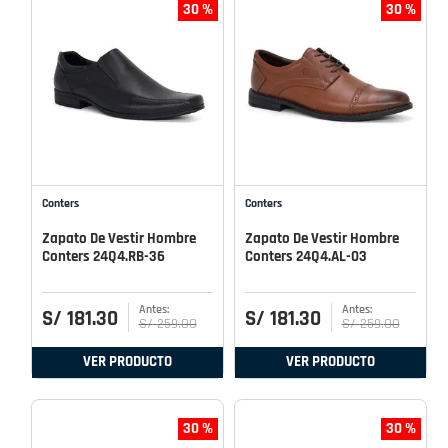
30 %
30 %
Conters
Conters
Zapato De Vestir Hombre
Zapato De Vestir Hombre
Conters 24Q4.RB-36
Conters 24Q4.AL-03
S/
181
.
30
S/
181
.
30
S/
259
.
00
S/
259
.
00
VER PRODUCTO
VER PRODUCTO
30 %
30 %