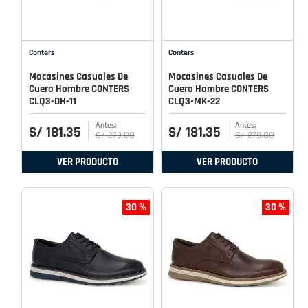
Conters
Conters
Mocasines Casuales De
Mocasines Casuales De
Cuero Hombre CONTERS
Cuero Hombre CONTERS
CLQ3-DH-11
CLQ3-MK-22
S/
181
.
35
S/
181
.
35
S/
279
.
00
S/
279
.
00
VER PRODUCTO
VER PRODUCTO
30 %
30 %