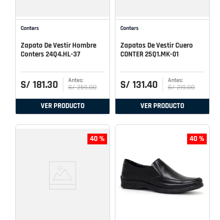
Conters
Conters
Zapato De Vestir Hombre
Zapatos De Vestir Cuero
Conters 24Q4.HL-37
CONTER 25Q1.MK-01
S/
181
.
30
S/
131
.
40
S/
259
.
00
S/
219
.
00
VER PRODUCTO
VER PRODUCTO
40 %
40 %