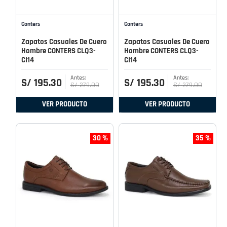
Conters
Conters
Zapatos Casuales De Cuero
Zapatos Casuales De Cuero
Hombre CONTERS CLQ3-
Hombre CONTERS CLQ3-
CI14
CI14
S/
195
.
30
S/
195
.
30
S/
279
.
00
S/
279
.
00
VER PRODUCTO
VER PRODUCTO
30 %
35 %