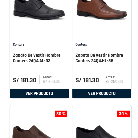
Conters
Conters
Zapato De Vestir Hombre
Zapato De Vestir Hombre
Conters 24Q4.AL-03
Conters 24Q4.HL-36
S/
181
.
30
S/
181
.
30
S/
259
.
00
S/
259
.
00
VER PRODUCTO
VER PRODUCTO
30 %
30 %