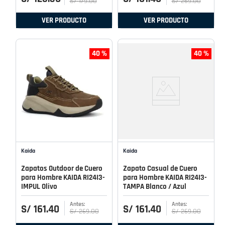
S/
179
.
00
S/
269
.
00
VER PRODUCTO
VER PRODUCTO
40 %
40 %
Kaida
Kaida
Zapatos Outdoor de Cuero
Zapato Casual de Cuero
para Hombre KAIDA RI24I3-
para Hombre KAIDA RI24I3-
IMPUL Olivo
TAMPA Blanco / Azul
S/
161
.
40
S/
161
.
40
S/
269
.
00
S/
269
.
00