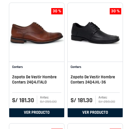
30 %
30 %
Conters
Conters
Zapato De Vestir Hombre
Zapato De Vestir Hombre
Conters 24Q4.ITALO
Conters 24Q4.HL-36
S/
181
.
30
S/
181
.
30
S/
259
.
00
S/
259
.
00
VER PRODUCTO
VER PRODUCTO