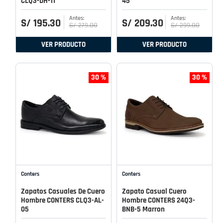
CLQ3-DH-11
45
S/
195
.
30
S/
209
.
30
S/
279
.
00
S/
299
.
00
VER PRODUCTO
VER PRODUCTO
30 %
30 %
Conters
Conters
Zapatos Casuales De Cuero
Zapato Casual Cuero
Hombre CONTERS CLQ3-AL-
Hombre CONTERS 24Q3-
05
BNB-5 Marron