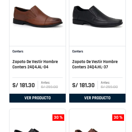
Conters
Conters
Zapato De Vestir Hombre
Zapato De Vestir Hombre
Conters 24Q4.AL-04
Conters 24Q4.HL-37
S/
181
.
30
S/
181
.
30
S/
259
.
00
S/
259
.
00
VER PRODUCTO
VER PRODUCTO
30 %
30 %