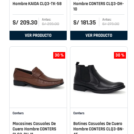
Hombre KAIDA CLQ3-TK-58
Hombre CONTERS CLQ3-DH-
10
S/
209
.
30
S/
181
.
35
S/
299
.
00
S/
279
.
00
VER PRODUCTO
VER PRODUCTO
30 %
30 %
Conters
Conters
Mocasines Casuales De
Botines Casuales De Cuero
Cuero Hombre CONTERS
Hombre CONTERS CLQ3-BN-