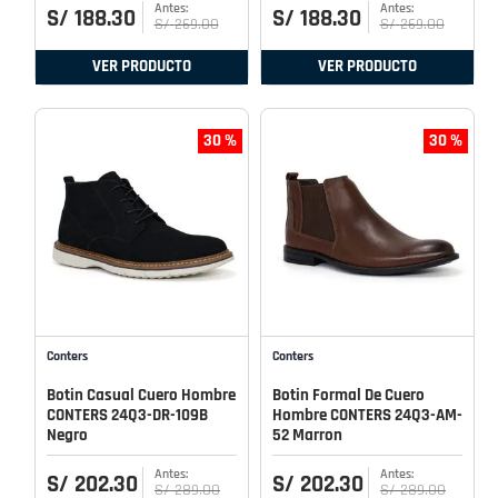
S/
188
.
30
S/
188
.
30
S/
269
.
00
S/
269
.
00
VER PRODUCTO
VER PRODUCTO
30 %
30 %
Conters
Conters
Botin Casual Cuero Hombre
Botin Formal De Cuero
CONTERS 24Q3-DR-109B
Hombre CONTERS 24Q3-AM-
Negro
52 Marron
S/
202
.
30
S/
202
.
30
S/
289
.
00
S/
289
.
00