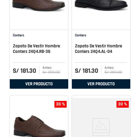
Conters
Conters
Zapato De Vestir Hombre
Zapato De Vestir Hombre
Conters 24Q4.RB-36
Conters 24Q4.AL-04
S/
181
.
30
S/
181
.
30
S/
259
.
00
S/
259
.
00
VER PRODUCTO
VER PRODUCTO
30 %
30 %