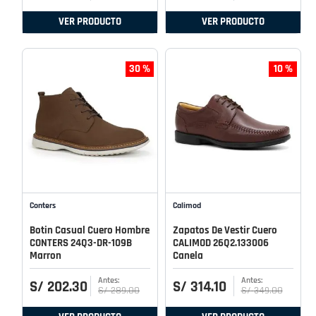
VER PRODUCTO
VER PRODUCTO
30 %
10 %
Conters
Calimod
Botin Casual Cuero Hombre
Zapatos De Vestir Cuero
CONTERS 24Q3-DR-109B
CALIMOD 26Q2.133006
Marron
Canela
S/
202
.
30
S/
314
.
10
S/
289
.
00
S/
349
.
00