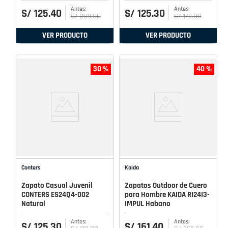
S/
125
.
40
S/
125
.
30
S/
209
.
00
S/
179
.
00
VER PRODUCTO
VER PRODUCTO
30 %
40 %
Conters
Kaida
Zapato Casual Juvenil
Zapatos Outdoor de Cuero
CONTERS ES24Q4-002
para Hombre KAIDA RI24I3-
Natural
IMPUL Habano
S/
125
.
30
S/
161
.
40