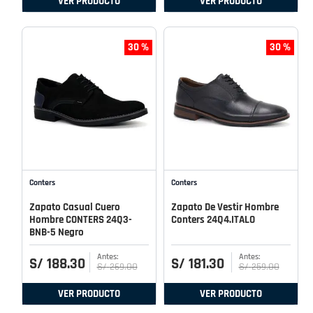
VER PRODUCTO
VER PRODUCTO
30 %
30 %
Conters
Conters
Zapato Casual Cuero
Zapato De Vestir Hombre
Hombre CONTERS 24Q3-
Conters 24Q4.ITALO
BNB-5 Negro
S/
188
.
30
S/
181
.
30
S/
269
.
00
S/
259
.
00
VER PRODUCTO
VER PRODUCTO