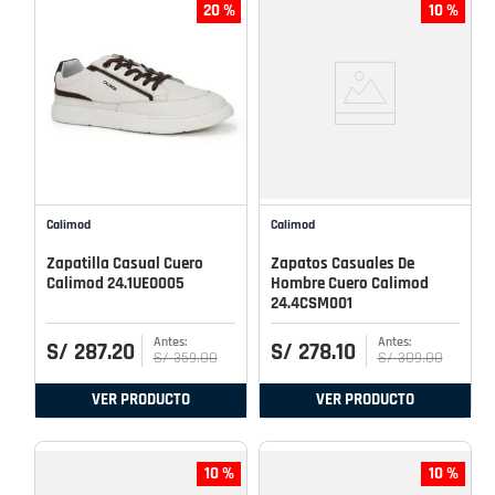
20 %
10 %
Calimod
Calimod
Zapatilla Casual Cuero
Zapatos Casuales De
Calimod 24.1UEO005
Hombre Cuero Calimod
24.4CSM001
S/
287
.
20
S/
278
.
10
S/
359
.
00
S/
309
.
00
VER PRODUCTO
VER PRODUCTO
10 %
10 %