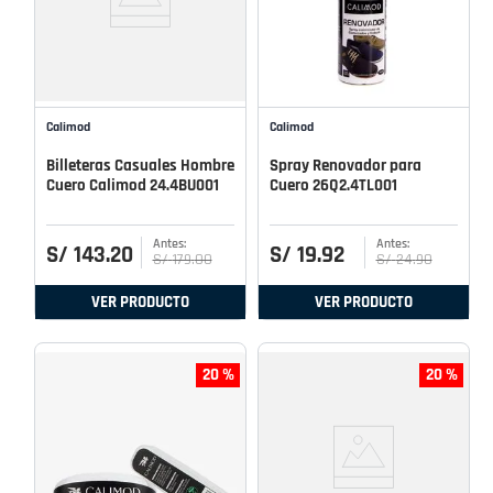
Calimod
Calimod
Billeteras Casuales Hombre
Spray Renovador para
Cuero Calimod 24.4BU001
Cuero 26Q2.4TL001
S/
143
.
20
S/
19
.
92
S/
179
.
00
S/
24
.
90
VER PRODUCTO
VER PRODUCTO
20 %
20 %