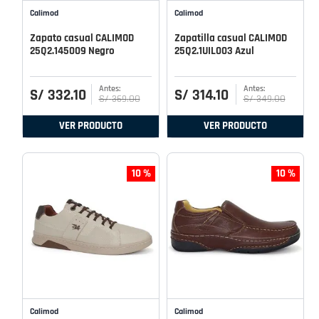
Calimod
Calimod
Zapato casual CALIMOD
Zapatilla casual CALIMOD
25Q2.145009 Negro
25Q2.1UIL003 Azul
S/
332
.
10
S/
314
.
10
S/
369
.
00
S/
349
.
00
VER PRODUCTO
VER PRODUCTO
10 %
10 %
Calimod
Calimod