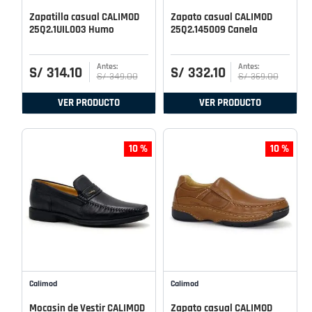
Zapatilla casual CALIMOD
Zapato casual CALIMOD
25Q2.1UIL003 Humo
25Q2.145009 Canela
S/
314
.
10
S/
332
.
10
S/
349
.
00
S/
369
.
00
VER PRODUCTO
VER PRODUCTO
10 %
10 %
Calimod
Calimod
Mocasin de Vestir CALIMOD
Zapato casual CALIMOD