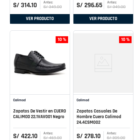
S/
314
.
10
S/
296
.
65
S/
349
.
00
S/
349
.
00
VER PRODUCTO
VER PRODUCTO
10 %
10 %
Calimod
Calimod
Zapatos De Vestir en CUERO
Zapatos Casuales De
CALIMOD 22.1VAV001 Negro
Hombre Cuero Calimod
24.4CSM002
S/
422
.
10
S/
278
.
10
S/
469
.
00
S/
309
.
00