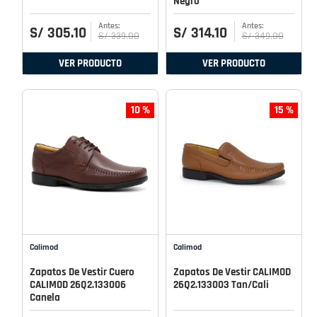
Negro
S/
305
.
10
S/
314
.
10
S/
339
.
00
S/
349
.
00
VER PRODUCTO
VER PRODUCTO
10 %
15 %
Calimod
Calimod
Zapatos De Vestir Cuero
Zapatos De Vestir CALIMOD
CALIMOD 26Q2.133006
26Q2.133003 Tan/Cali
Canela