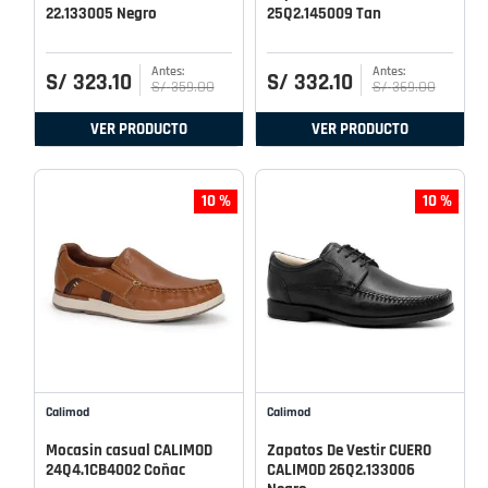
22.133005 Negro
25Q2.145009 Tan
S/
323
.
10
S/
332
.
10
S/
359
.
00
S/
369
.
00
VER PRODUCTO
VER PRODUCTO
10 %
10 %
Calimod
Calimod
Mocasin casual CALIMOD
Zapatos De Vestir CUERO
24Q4.1CB4002 Coñac
CALIMOD 26Q2.133006