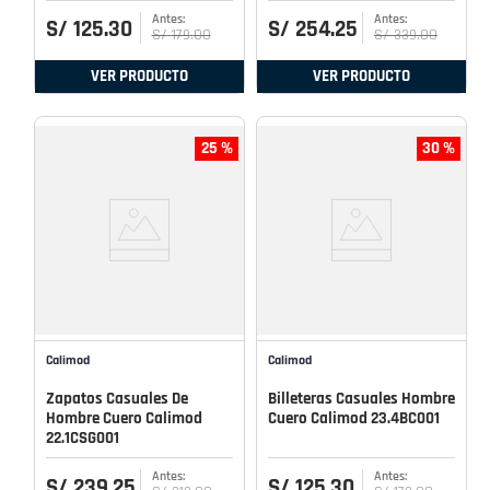
S/
125
.
30
S/
254
.
25
S/
179
.
00
S/
339
.
00
VER PRODUCTO
VER PRODUCTO
25 %
30 %
Calimod
Calimod
Zapatos Casuales De
Billeteras Casuales Hombre
Hombre Cuero Calimod
Cuero Calimod 23.4BC001
22.1CSG001
S/
239
.
25
S/
125
.
30