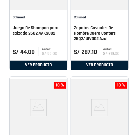
Calimod
Calimod
Juego De Shampoo para
Zapatos Casuales De
calzado 26Q2.4AKS002
Hombre Cuero Conters
26Q2.1UIV002 Azul
S/
44
.
00
S/
287
.
10
S/
55
.
00
S/
319
.
00
VER PRODUCTO
VER PRODUCTO
10 %
10 %