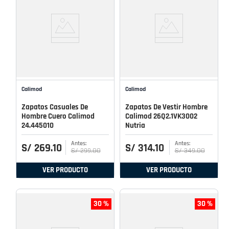
Calimod
Calimod
Zapatos Casuales De
Zapatos De Vestir Hombre
Hombre Cuero Calimod
Calimod 26Q2.1VK3002
24.445010
Nutria
S/
269
.
10
S/
314
.
10
S/
299
.
00
S/
349
.
00
VER PRODUCTO
VER PRODUCTO
30 %
30 %