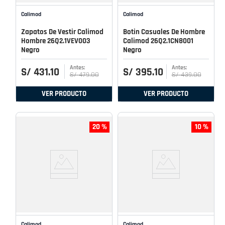
Calimod
Calimod
Zapatos De Vestir Calimod
Botin Casuales De Hombre
Hombre 26Q2.1VEV003
Calimod 26Q2.1CN8001
Negro
Negro
S/
431
.
10
S/
395
.
10
S/
479
.
00
S/
439
.
00
VER PRODUCTO
VER PRODUCTO
20 %
10 %
Calimod
Calimod