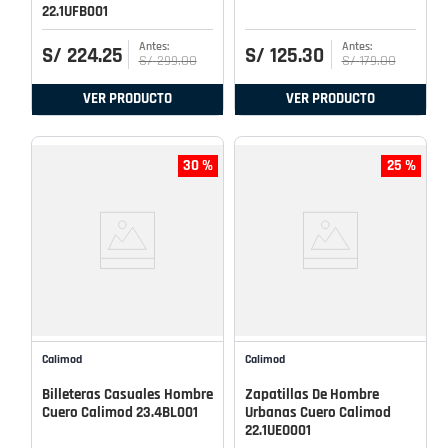
22.1UFB001
S/
224
.
25
S/
125
.
30
S/
299
.
00
S/
179
.
00
VER PRODUCTO
VER PRODUCTO
30 %
25 %
Calimod
Calimod
Billeteras Casuales Hombre
Zapatillas De Hombre
Cuero Calimod 23.4BL001
Urbanas Cuero Calimod
22.1UEO001