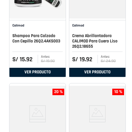
Calimod
Calimod
Shampoo Para Calzado
Crema Abrillantadora
Con Cepillo 26Q2.4AKS003
CALIMOD Para Cuero Liso
26Q2.18655
S/
15
.
92
S/
19
.
92
S/
19
.
90
S/
24
.
90
VER PRODUCTO
VER PRODUCTO
20 %
10 %