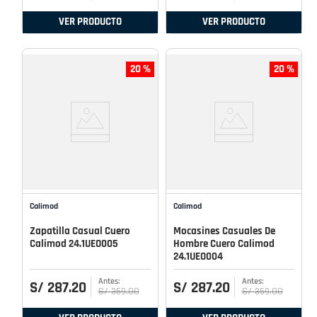
VER PRODUCTO
VER PRODUCTO
20 %
20 %
Calimod
Calimod
Zapatilla Casual Cuero
Mocasines Casuales De
Calimod 24.1UEO005
Hombre Cuero Calimod
24.1UEO004
S/
287
.
20
S/
287
.
20
S/
359
.
00
S/
359
.
00