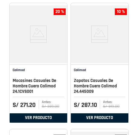
20 %
10 %
Calimod
Calimod
Mocasines Casuales De
Zapatos Casuales De
Hombre Cuero Calimod
Hombre Cuero Calimod
24.1CVS001
24.445009
S/
271
.
20
S/
287
.
10
S/
339
.
00
S/
319
.
00
VER PRODUCTO
VER PRODUCTO