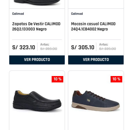
Calimod
Calimod
Zapatos De Vestir CALIMOD
Mocasin casual CALIMOD
26Q2.133003 Negro
24Q4.1CB4002 Negro
S/
323
.
10
S/
305
.
10
S/
359
.
00
S/
339
.
00
VER PRODUCTO
VER PRODUCTO
10 %
10 %