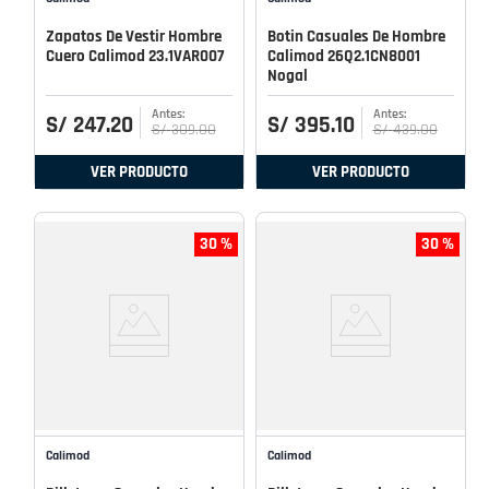
Zapatos De Vestir Hombre
Botin Casuales De Hombre
Cuero Calimod 23.1VAR007
Calimod 26Q2.1CN8001
Nogal
S/
247
.
20
S/
395
.
10
S/
309
.
00
S/
439
.
00
VER PRODUCTO
VER PRODUCTO
30 %
30 %
Calimod
Calimod