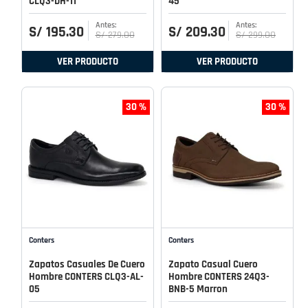
CLQ3-DH-11
45
S/
195
.
30
S/
209
.
30
S/
279
.
00
S/
299
.
00
VER PRODUCTO
VER PRODUCTO
30 %
30 %
Conters
Conters
Zapatos Casuales De Cuero
Zapato Casual Cuero
Hombre CONTERS CLQ3-AL-
Hombre CONTERS 24Q3-
05
BNB-5 Marron