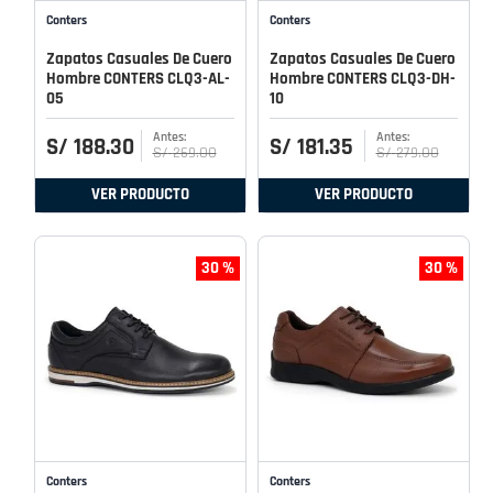
Conters
Conters
Zapatos Casuales De Cuero
Zapatos Casuales De Cuero
Hombre CONTERS CLQ3-AL-
Hombre CONTERS CLQ3-DH-
05
10
S/
188
.
30
S/
181
.
35
S/
269
.
00
S/
279
.
00
VER PRODUCTO
VER PRODUCTO
30 %
30 %
Conters
Conters