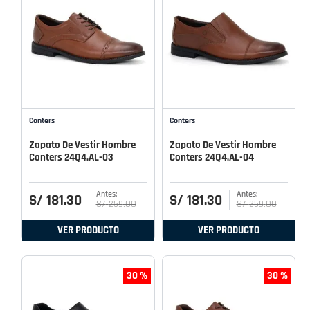
Conters
Conters
Zapato De Vestir Hombre
Zapato De Vestir Hombre
Conters 24Q4.AL-03
Conters 24Q4.AL-04
S/
181
.
30
S/
181
.
30
S/
259
.
00
S/
259
.
00
VER PRODUCTO
VER PRODUCTO
30 %
30 %