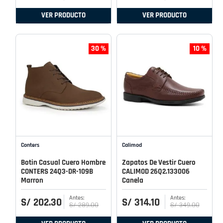
VER PRODUCTO
VER PRODUCTO
30 %
10 %
Conters
Calimod
Botin Casual Cuero Hombre
Zapatos De Vestir Cuero
CONTERS 24Q3-DR-109B
CALIMOD 26Q2.133006
Marron
Canela
S/
202
.
30
S/
314
.
10
S/
289
.
00
S/
349
.
00