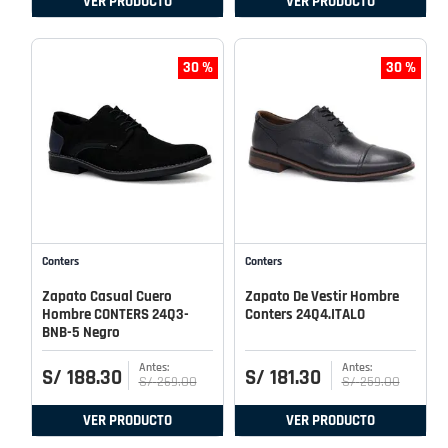
VER PRODUCTO
VER PRODUCTO
30 %
30 %
Conters
Conters
Zapato Casual Cuero
Zapato De Vestir Hombre
Hombre CONTERS 24Q3-
Conters 24Q4.ITALO
BNB-5 Negro
S/
188
.
30
S/
181
.
30
S/
269
.
00
S/
259
.
00
VER PRODUCTO
VER PRODUCTO