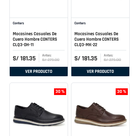
Conters
Conters
Mocasines Casuales De
Mocasines Casuales De
Cuero Hombre CONTERS
Cuero Hombre CONTERS
CLQ3-DH-11
CLQ3-MK-22
S/
181
.
35
S/
181
.
35
S/
279
.
00
S/
279
.
00
VER PRODUCTO
VER PRODUCTO
30 %
30 %