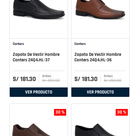
Conters
Conters
Zapato De Vestir Hombre
Zapato De Vestir Hombre
Conters 24Q4.HL-37
Conters 24Q4.HL-36
S/
181
.
30
S/
181
.
30
S/
259
.
00
S/
259
.
00
VER PRODUCTO
VER PRODUCTO
30 %
30 %