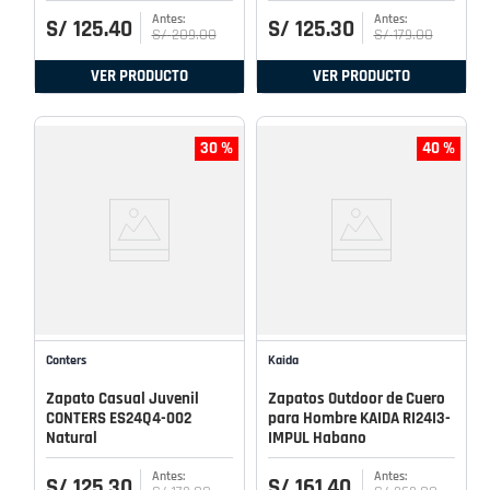
S/
125
.
40
S/
125
.
30
S/
209
.
00
S/
179
.
00
VER PRODUCTO
VER PRODUCTO
30 %
40 %
Conters
Kaida
Zapato Casual Juvenil
Zapatos Outdoor de Cuero
CONTERS ES24Q4-002
para Hombre KAIDA RI24I3-
Natural
IMPUL Habano
S/
125
.
30
S/
161
.
40