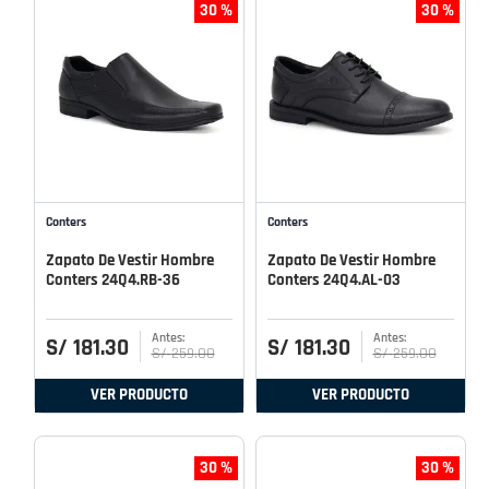
30 %
30 %
Conters
Conters
Zapato De Vestir Hombre
Zapato De Vestir Hombre
Conters 24Q4.RB-36
Conters 24Q4.AL-03
S/
181
.
30
S/
181
.
30
S/
259
.
00
S/
259
.
00
VER PRODUCTO
VER PRODUCTO
30 %
30 %