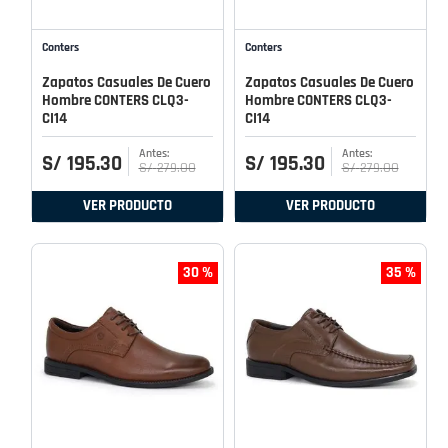
Conters
Conters
Zapatos Casuales De Cuero
Zapatos Casuales De Cuero
Hombre CONTERS CLQ3-
Hombre CONTERS CLQ3-
CI14
CI14
S/
195
.
30
S/
195
.
30
S/
279
.
00
S/
279
.
00
VER PRODUCTO
VER PRODUCTO
30 %
35 %