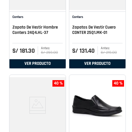
Conters
Conters
Zapato De Vestir Hombre
Zapatos De Vestir Cuero
Conters 24Q4.HL-37
CONTER 25Q1.MK-01
S/
181
.
30
S/
131
.
40
S/
259
.
00
S/
219
.
00
VER PRODUCTO
VER PRODUCTO
40 %
40 %