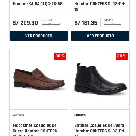
Hombre KAIDA CLQ3-TK-58
Hombre CONTERS CLQ3-DH-
10
S/
209
.
30
S/
181
.
35
S/
299
.
00
S/
279
.
00
VER PRODUCTO
VER PRODUCTO
30 %
30 %
Conters
Conters
Mocasines Casuales De
Botines Casuales De Cuero
Cuero Hombre CONTERS
Hombre CONTERS CLQ3-BN-