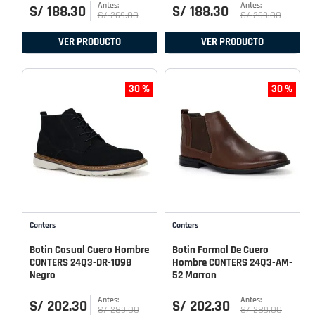
S/
188
.
30
S/
188
.
30
S/
269
.
00
S/
269
.
00
VER PRODUCTO
VER PRODUCTO
30 %
30 %
Conters
Conters
Botin Casual Cuero Hombre
Botin Formal De Cuero
CONTERS 24Q3-DR-109B
Hombre CONTERS 24Q3-AM-
Negro
52 Marron
S/
202
.
30
S/
202
.
30
S/
289
.
00
S/
289
.
00