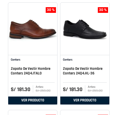
30 %
30 %
Conters
Conters
Zapato De Vestir Hombre
Zapato De Vestir Hombre
Conters 24Q4.ITALO
Conters 24Q4.HL-36
S/
181
.
30
S/
181
.
30
S/
259
.
00
S/
259
.
00
VER PRODUCTO
VER PRODUCTO