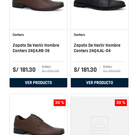
Conters
Conters
Zapato De Vestir Hombre
Zapato De Vestir Hombre
Conters 24Q4.RB-36
Conters 24Q4.AL-04
S/
181
.
30
S/
181
.
30
S/
259
.
00
S/
259
.
00
VER PRODUCTO
VER PRODUCTO
30 %
30 %