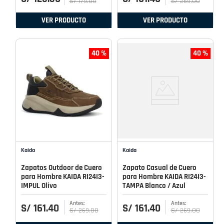
S/
179
.
00
S/
269
.
00
VER PRODUCTO
VER PRODUCTO
40 %
40 %
Kaida
Kaida
Zapatos Outdoor de Cuero
Zapato Casual de Cuero
para Hombre KAIDA RI24I3-
para Hombre KAIDA RI24I3-
IMPUL Olivo
TAMPA Blanco / Azul
S/
161
.
40
S/
161
.
40
S/
269
.
00
S/
269
.
00