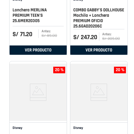
Lonchera MERLINA
COMBO GABBY'S DOLLHOUSE
PREMIUM TEEN'S
Mochila + Lonchera
25.6MER20305
PREMIUM OFICIO
25.6GAD20206C
S/
71
.
20
S/
89
.
00
S/
247
.
20
S/
309
.
00
VER PRODUCTO
VER PRODUCTO
20 %
20 %
Disney
Disney