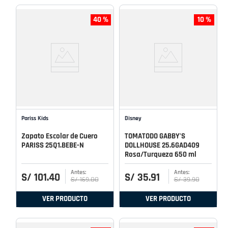
40 %
10 %
Pariss Kids
Disney
Zapato Escolar de Cuero
TOMATODO GABBY'S
PARISS 25Q1.BEBE-N
DOLLHOUSE 25.6GAD409
Rosa/Turqueza 650 ml
S/
101
.
40
S/
35
.
91
S/
169
.
00
S/
39
.
90
VER PRODUCTO
VER PRODUCTO