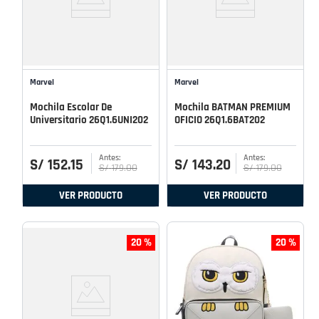
Marvel
Marvel
Mochila Escolar De
Mochila BATMAN PREMIUM
Universitario 26Q1.6UNI202
OFICIO 26Q1.6BAT202
S/
152
.
15
S/
143
.
20
S/
179
.
00
S/
179
.
00
VER PRODUCTO
VER PRODUCTO
20 %
20 %