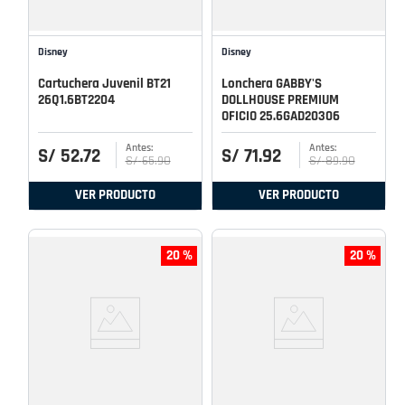
Disney
Disney
Cartuchera Juvenil BT21
Lonchera GABBY'S
26Q1.6BT2204
DOLLHOUSE PREMIUM
OFICIO 25.6GAD20306
S/
52
.
72
S/
71
.
92
S/
65
.
90
S/
89
.
90
VER PRODUCTO
VER PRODUCTO
20 %
20 %