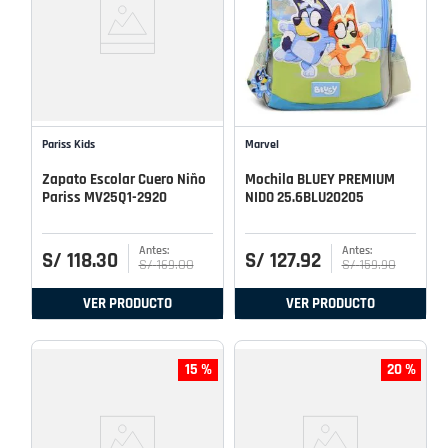
Pariss Kids
Marvel
Zapato Escolar Cuero Niño
Mochila BLUEY PREMIUM
Pariss MV25Q1-2920
NIDO 25.6BLU20205
S/
118
.
30
S/
127
.
92
S/
169
.
00
S/
159
.
90
VER PRODUCTO
VER PRODUCTO
15 %
20 %