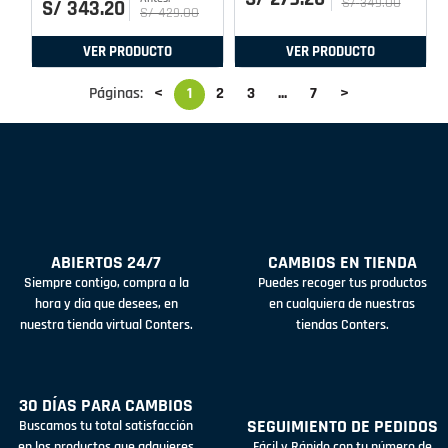
S/
349
.
00
S/
343
.
20
S/
429
.
00
VER PRODUCTO
VER PRODUCTO
Páginas:
<
1
2
3
...
7
>
ABIERTOS 24/7
CAMBIOS EN TIENDA
Siempre contigo, compra a la
Puedes recoger tus productos
hora y día que desees, en
en cualquiera de nuestras
nuestra tienda virtual Conters.
tiendas Conters.
30 DÍAS PARA CAMBIOS
SEGUIMIENTO DE PEDIDOS
Buscamos tu total satisfacción
en los productos que adquieres
Fácil y Rápido con tu número de