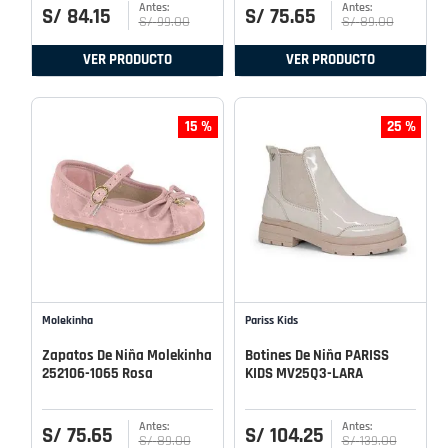
S/
84
.
15
S/
75
.
65
S/
99
.
00
S/
89
.
00
VER PRODUCTO
VER PRODUCTO
15 %
25 %
Molekinha
Pariss Kids
Zapatos De Niña Molekinha
Botines De Niña PARISS
252106-1065 Rosa
KIDS MV25Q3-LARA
S/
75
.
65
S/
104
.
25
S/
89
.
00
S/
139
.
00