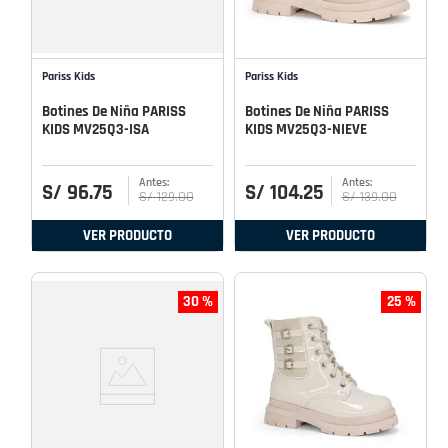
Pariss Kids
Pariss Kids
Botines De Niña PARISS
Botines De Niña PARISS
KIDS MV25Q3-ISA
KIDS MV25Q3-NIEVE
S/
96
.
75
S/
104
.
25
S/
129
.
00
S/
139
.
00
VER PRODUCTO
VER PRODUCTO
30 %
25 %