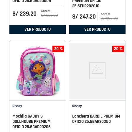
OFICIO 25.6GAD20006
PREMIUM OFICIO
25.6FUR20201C
S/
239
.
20
S/
299
.
00
S/
247
.
20
S/
309
.
00
VER PRODUCTO
VER PRODUCTO
20 %
20 %
Disney
Disney
Mochila GABBY'S
Lonchera BARBIE PREMIUM
DOLLHOUSE PREMIUM
OFICIO 25.6BAR20350
OFICIO 25.6GAD20206