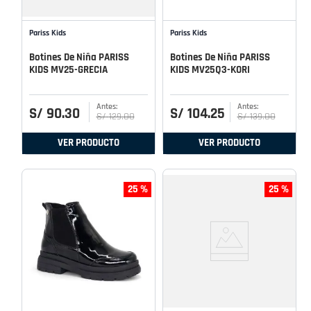
Pariss Kids
Pariss Kids
Botines De Niña PARISS
Botines De Niña PARISS
KIDS MV25-GRECIA
KIDS MV25Q3-KORI
S/
90
.
30
S/
104
.
25
S/
129
.
00
S/
139
.
00
VER PRODUCTO
VER PRODUCTO
25 %
25 %