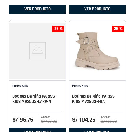
VER PRODUCTO
VER PRODUCTO
25 %
25 %
Pariss Kids
Pariss Kids
Botines De Niña PARISS
Botines De Niña PARISS
KIDS MV25Q3-LARA-N
KIDS MV25Q3-MIA
S/
96
.
75
S/
104
.
25
S/
129
.
00
S/
139
.
00