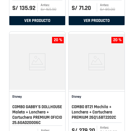
S/
135
.
92
S/
71
.
20
S/
169
.
90
S/
89
.
00
VER PRODUCTO
VER PRODUCTO
20 %
20 %
Disney
Disney
COMBO GABBY'S DOLLHOUSE
COMBO BT21 Mochila +
Maleta + Lonchera +
Lonchera + Cartuchera
Cartuchera PREMIUM OFICIO
PREMIUM 26Q1.6BT2202C
25.6GAD20006C
S/
279
.
20