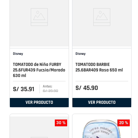
Disney
Disney
TOMATODO de Niña FURBY
TOMATODO BARBIE
25.6FUR439 Fucsia/Morado
25.6BAR409 Rosa 650 ml
630 ml
S/
45
.
90
S/
35
.
91
S/
39
.
90
VER PRODUCTO
VER PRODUCTO
30 %
20 %