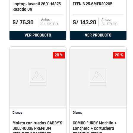
Laptop Juvenil 26Q1-M376
TEEN'S 25.6MER20205
Rosado UN
S/
76
.
30
S/
143
.
20
S/
109
.
00
S/
179
.
00
VER PRODUCTO
VER PRODUCTO
20 %
20 %
Disney
Disney
Maleta con ruedas GABBY'S
COMBO FURBY Mochila +
DOLLHOUSE PREMIUM
Lonchera + Cartuchera