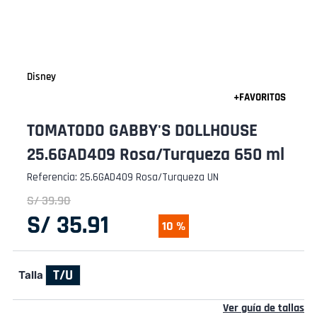
Disney
TOMATODO GABBY'S DOLLHOUSE
25.6GAD409 Rosa/Turqueza 650 ml
Referencia
:
25.6GAD409 Rosa/Turqueza UN
S/
39
.
90
S/
35
.
91
10 %
T/U
Talla
Ver guía de tallas