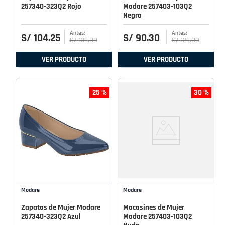
257340-323Q2 Rojo
Modare 257403-103Q2
Negro
S/
104
.
25
S/
90
.
30
S/
139
.
00
S/
129
.
00
VER PRODUCTO
VER PRODUCTO
25 %
30 %
Modare
Modare
Zapatos de Mujer Modare
Mocasines de Mujer
257340-323Q2 Azul
Modare 257403-103Q2