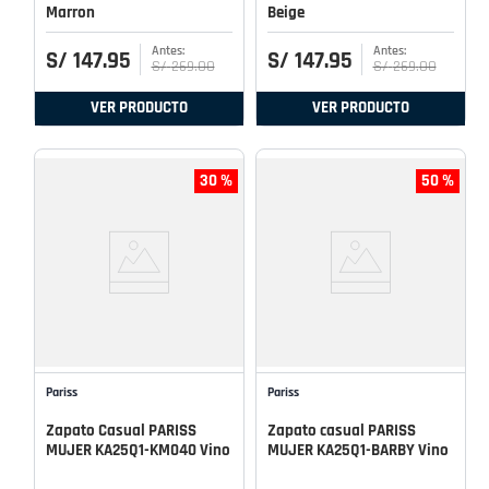
Marron
Beige
S/
147
.
95
S/
147
.
95
S/
269
.
00
S/
269
.
00
VER PRODUCTO
VER PRODUCTO
30 %
50 %
Pariss
Pariss
Zapato Casual PARISS
Zapato casual PARISS
MUJER KA25Q1-KM040 Vino
MUJER KA25Q1-BARBY Vino