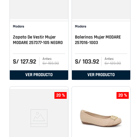
Modare
Modare
Zapato De Vestir Mujer
Balerinas Mujer MODARE
MODARE 257377-105 NEGRO
257016-1003
S/
127
.
92
S/
103
.
92
S/
159
.
90
S/
129
.
90
VER PRODUCTO
VER PRODUCTO
20 %
20 %