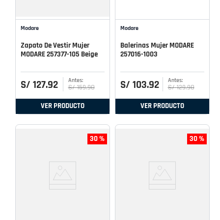
Modare
Modare
Zapato De Vestir Mujer
Balerinas Mujer MODARE
MODARE 257377-105 Beige
257016-1003
S/
127
.
92
S/
103
.
92
S/
159
.
90
S/
129
.
90
VER PRODUCTO
VER PRODUCTO
30 %
30 %