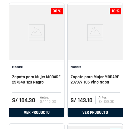
30 %
10 %
Modare
Modare
Zapato para Mujer MODARE
Zapato para Mujer MODARE
257340-123 Negro
237377-105 Vino Napa
S/
104
.
30
S/
143
.
10
S/
149
.
00
S/
159
.
00
VER PRODUCTO
VER PRODUCTO