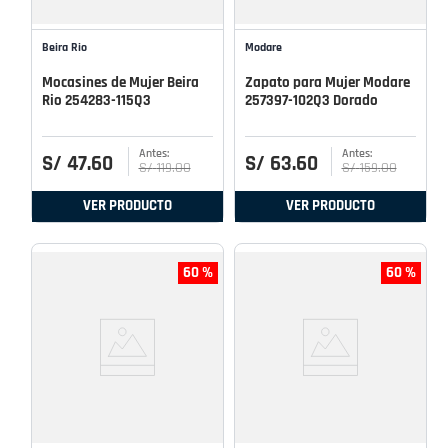
Beira Rio
Modare
Mocasines de Mujer Beira
Zapato para Mujer Modare
Rio 254283-115Q3
257397-102Q3 Dorado
S/
47
.
60
S/
63
.
60
S/
119
.
00
S/
159
.
00
VER PRODUCTO
VER PRODUCTO
60 %
60 %