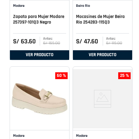
Modare
Beira Rio
Zapato para Mujer Modare
Mocasines de Mujer Beira
257397-101Q3 Negro
Rio 254283-115Q3
S/
63
.
60
S/
47
.
60
S/
159
.
00
S/
119
.
00
VER PRODUCTO
VER PRODUCTO
60 %
25 %
Modare
Modare