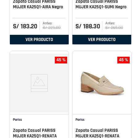
Zapato Casual PARISS
Zapato Casual PARISS
MUJER KA25Q1-AIRA Negro
MUJER KA25Q1-SUMI Negro
S/
183
.
20
S/
188
.
30
S/
229
.
00
S/
269
.
00
VER PRODUCTO
VER PRODUCTO
45 %
45 %
Pariss
Pariss
Zapato Casual PARISS
Zapato Casual PARISS
MUJER KA25Q1-RENATA
MUJER KA25Q1-RENATA