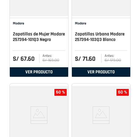
Modare
Modare
Zapatillas de Mujer Modare
Zapatillas Urbana Modare
257394-101Q3 Negro
257394-103Q3 Blanco
S/
67
.
60
S/
71
.
60
S/
169
.
00
S/
179
.
00
VER PRODUCTO
VER PRODUCTO
60 %
60 %