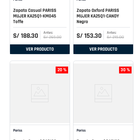
Zapato Casual PARISS
Zapato Oxford PARISS
MUJER KA25Q1-KM045
MUJER KA25Q1-CANDY
Toffe
Negro
S/
188
.
30
S/
153
.
30
S/
269
.
00
S/
219
.
00
VER PRODUCTO
VER PRODUCTO
20 %
30 %
Pariss
Pariss