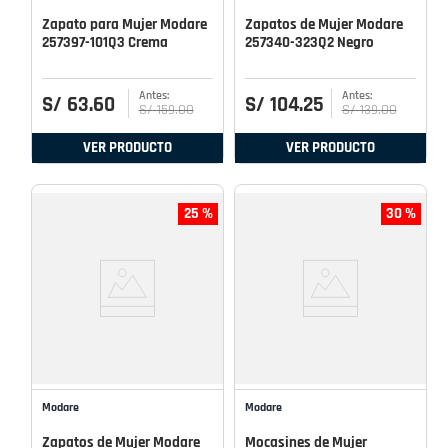
Zapato para Mujer Modare
Zapatos de Mujer Modare
257397-101Q3 Crema
257340-323Q2 Negro
S/
63
.
60
S/
104
.
25
S/
159
.
00
S/
139
.
00
VER PRODUCTO
VER PRODUCTO
25 %
30 %
Modare
Modare
Zapatos de Mujer Modare
Mocasines de Mujer