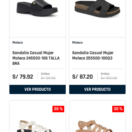
Moleca
Moleca
Sandalia Casual Mujer
Sandalia Casual Mujer
Moleca 245503-106 TALLA
Moleca 255500-100Q3
BRA
S/
79
.
92
S/
87
.
20
S/
99
.
90
S/
109
.
00
VER PRODUCTO
VER PRODUCTO
30 %
30 %