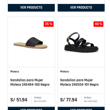
VER PRODUCTO
VER PRODUCTO
35 %
40 %
Moleca
Moleca
Sandalias para Mujer
Sandalias para Mujer
Moleca 245494-100 Negro
Moleca 245504-101 Negro
S/
51
.
94
S/
77
.
94
S/
79
.
90
S/
129
.
90