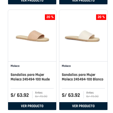
VER PRODUCTO
VER PRODUCTO
20 %
20 %
Moleca
Moleca
Sandalias para Mujer
Sandalias para Mujer
Moleca 245494-100 Nude
Moleca 245494-100 Blanco
S/
63
.
92
S/
63
.
92
S/
79
.
90
S/
79
.
90
VER PRODUCTO
VER PRODUCTO