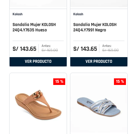
Kolosh
Kolosh
Sandalia Mujer KOLOSH
Sandalia Mujer KOLOSH
24Q4.Y7635 Hueso
24Q4.Y7991 Negro
S/
143
.
65
S/
143
.
65
S/
169
.
00
S/
169
.
00
VER PRODUCTO
VER PRODUCTO
15 %
15 %