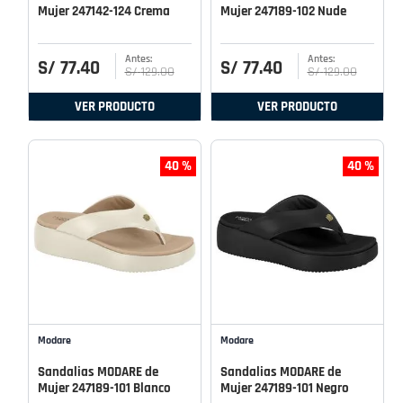
Mujer 247142-124 Crema
Mujer 247189-102 Nude
S/
77
.
40
S/
77
.
40
S/
129
.
00
S/
129
.
00
VER PRODUCTO
VER PRODUCTO
40 %
40 %
Modare
Modare
Sandalias MODARE de
Sandalias MODARE de
Mujer 247189-101 Blanco
Mujer 247189-101 Negro