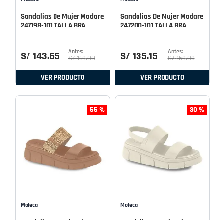
Sandalias De Mujer Modare
Sandalias De Mujer Modare
247198-101 TALLA BRA
247200-101 TALLA BRA
S/
143
.
65
S/
135
.
15
S/
169
.
00
S/
159
.
00
VER PRODUCTO
VER PRODUCTO
55 %
30 %
Moleca
Moleca