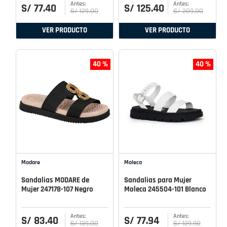
S/
77
.
40
S/
125
.
40
S/
129
.
00
S/
209
.
00
VER PRODUCTO
VER PRODUCTO
40 %
40 %
Modare
Moleca
Sandalias MODARE de
Sandalias para Mujer
Mujer 247178-107 Negro
Moleca 245504-101 Blanco
S/
83
.
40
S/
77
.
94
S/
139
.
00
S/
129
.
90