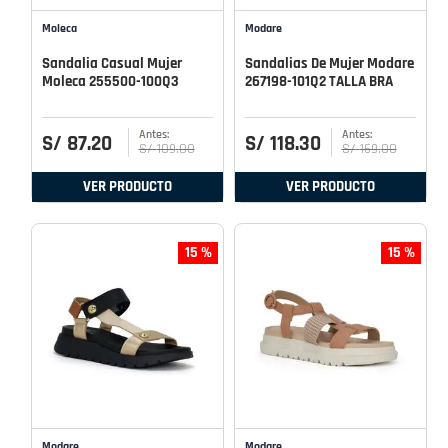
Moleca
Modare
Sandalia Casual Mujer
Sandalias De Mujer Modare
Moleca 255500-100Q3
267198-101Q2 TALLA BRA
S/
87
.
20
S/
118
.
30
S/
109
.
00
S/
169
.
00
VER PRODUCTO
VER PRODUCTO
15 %
15 %
Modare
Modare