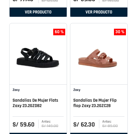
S/
129
.
00
S/
149
.
00
VER PRODUCTO
VER PRODUCTO
60 %
30 %
Zaxy
Zaxy
Sandalias De Mujer Flats
Sandalias De Mujer Flip
Zaxy 23.2GZD82
flop Zaxy 23.2GZC28
S/
59
.
60
S/
62
.
30
S/
149
.
00
S/
89
.
00