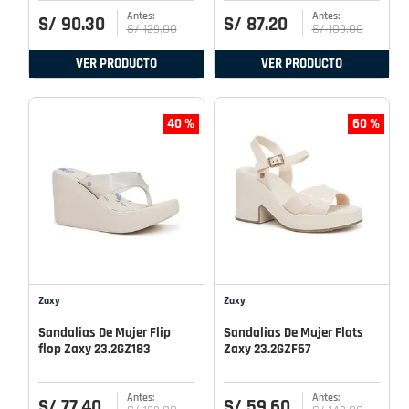
S/
90
.
30
S/
87
.
20
S/
129
.
00
S/
109
.
00
VER PRODUCTO
VER PRODUCTO
40 %
60 %
Zaxy
Zaxy
Sandalias De Mujer Flip
Sandalias De Mujer Flats
flop Zaxy 23.2GZ183
Zaxy 23.2GZF67
S/
77
.
40
S/
59
.
60