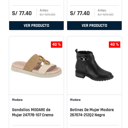
S/
77
.
40
S/
77
.
40
S/
129
.
00
S/
129
.
00
VER PRODUCTO
VER PRODUCTO
40 %
40 %
Modare
Modare
Sandalias MODARE de
Botines De Mujer Modare
Mujer 247178-107 Crema
267074-212Q2 Negro