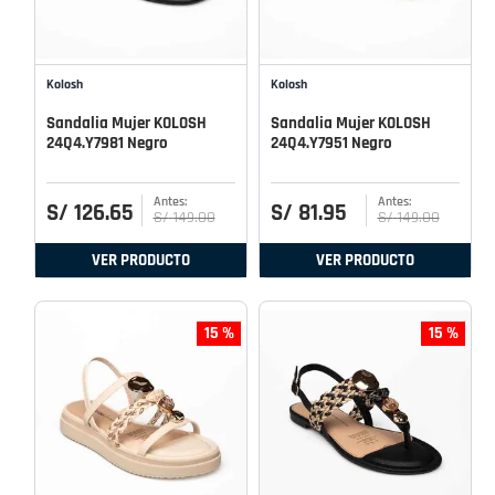
Kolosh
Kolosh
Sandalia Mujer KOLOSH
Sandalia Mujer KOLOSH
24Q4.Y7981 Negro
24Q4.Y7951 Negro
S/
126
.
65
S/
81
.
95
S/
149
.
00
S/
149
.
00
VER PRODUCTO
VER PRODUCTO
15 %
15 %