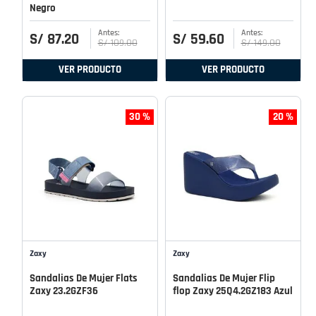
Negro
S/
87
.
20
S/
59
.
60
S/
109
.
00
S/
149
.
00
VER PRODUCTO
VER PRODUCTO
30 %
20 %
Zaxy
Zaxy
Sandalias De Mujer Flats
Sandalias De Mujer Flip
Zaxy 23.2GZF36
flop Zaxy 25Q4.2GZ183 Azul