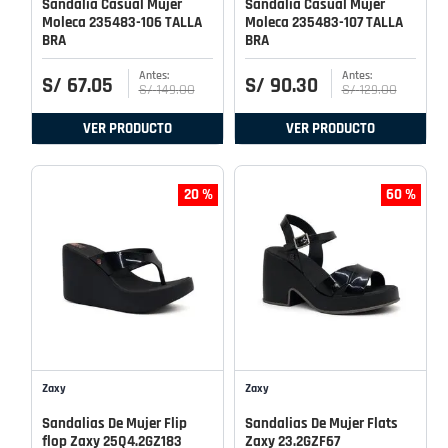
Sandalia Casual Mujer
Sandalia Casual Mujer
Moleca 235483-106 TALLA
Moleca 235483-107 TALLA
BRA
BRA
S/
67
.
05
S/
90
.
30
S/
149
.
00
S/
129
.
00
VER PRODUCTO
VER PRODUCTO
20 %
60 %
Zaxy
Zaxy
Sandalias De Mujer Flip
Sandalias De Mujer Flats
flop Zaxy 25Q4.2GZ183
Zaxy 23.2GZF67