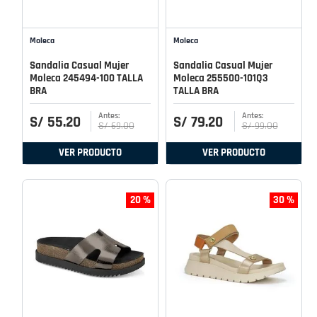
Moleca
Moleca
Sandalia Casual Mujer
Sandalia Casual Mujer
Moleca 245494-100 TALLA
Moleca 255500-101Q3
BRA
TALLA BRA
S/
55
.
20
S/
79
.
20
S/
69
.
00
S/
99
.
00
VER PRODUCTO
VER PRODUCTO
20 %
30 %