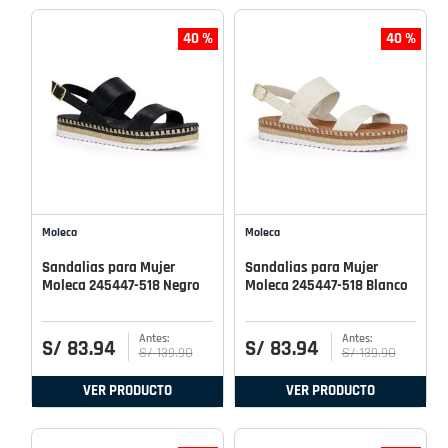
40 %
40 %
Moleca
Moleca
Sandalias para Mujer
Sandalias para Mujer
Moleca 245447-518 Negro
Moleca 245447-518 Blanco
S/
83
.
94
S/
83
.
94
S/
139
.
90
S/
139
.
90
VER PRODUCTO
VER PRODUCTO