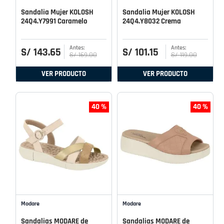
Sandalia Mujer KOLOSH
Sandalia Mujer KOLOSH
24Q4.Y7991 Caramelo
24Q4.Y8032 Crema
S/
143
.
65
S/
101
.
15
S/
169
.
00
S/
119
.
00
VER PRODUCTO
VER PRODUCTO
40 %
40 %
Modare
Modare
Sandalias MODARE de
Sandalias MODARE de