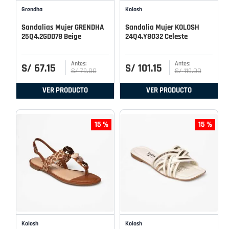
Grendha
Kolosh
Sandalias Mujer GRENDHA
Sandalia Mujer KOLOSH
25Q4.2GDD78 Beige
24Q4.Y8032 Celeste
S/
67
.
15
S/
101
.
15
S/
79
.
00
S/
119
.
00
VER PRODUCTO
VER PRODUCTO
15 %
15 %
Kolosh
Kolosh