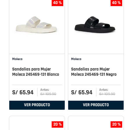
40 %
40 %
Moleca
Moleca
Sandalias para Mujer
Sandalias para Mujer
Moleca 245469-131 Blanco
Moleca 245469-131 Negro
S/
65
.
94
S/
65
.
94
S/
109
.
90
S/
109
.
90
VER PRODUCTO
VER PRODUCTO
20 %
20 %