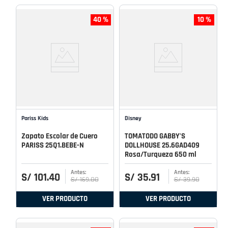
40 %
10 %
Pariss Kids
Disney
Zapato Escolar de Cuero
TOMATODO GABBY'S
PARISS 25Q1.BEBE-N
DOLLHOUSE 25.6GAD409
Rosa/Turqueza 650 ml
S/
101
.
40
S/
35
.
91
S/
169
.
00
S/
39
.
90
VER PRODUCTO
VER PRODUCTO