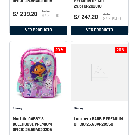
OFICIO 25.6GAD20006
PREMIUM OFICIO
25.6FUR20201C
S/
239
.
20
S/
299
.
00
S/
247
.
20
S/
309
.
00
VER PRODUCTO
VER PRODUCTO
20 %
20 %
Disney
Disney
Mochila GABBY'S
Lonchera BARBIE PREMIUM
DOLLHOUSE PREMIUM
OFICIO 25.6BAR20350
OFICIO 25.6GAD20206