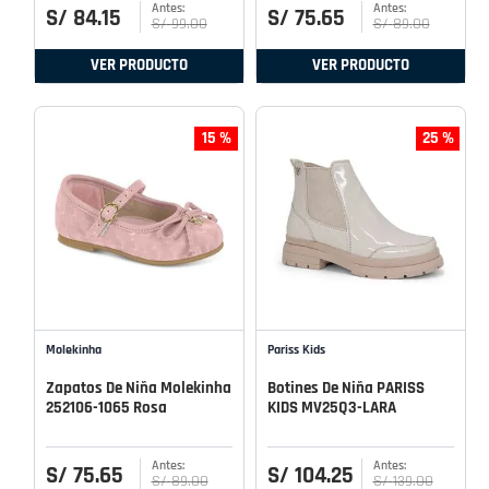
S/
84
.
15
S/
75
.
65
S/
99
.
00
S/
89
.
00
VER PRODUCTO
VER PRODUCTO
15 %
25 %
Molekinha
Pariss Kids
Zapatos De Niña Molekinha
Botines De Niña PARISS
252106-1065 Rosa
KIDS MV25Q3-LARA
S/
75
.
65
S/
104
.
25
S/
89
.
00
S/
139
.
00