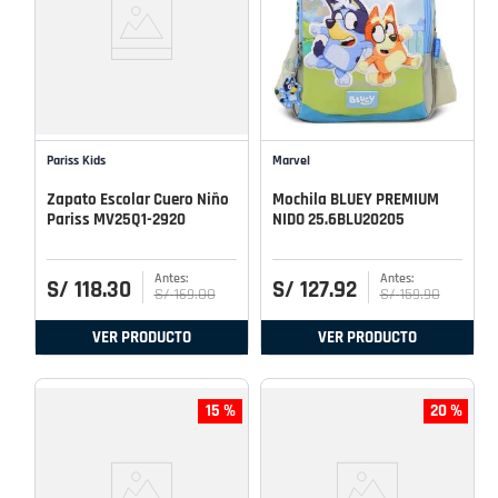
Pariss Kids
Marvel
Zapato Escolar Cuero Niño
Mochila BLUEY PREMIUM
Pariss MV25Q1-2920
NIDO 25.6BLU20205
S/
118
.
30
S/
127
.
92
S/
169
.
00
S/
159
.
90
VER PRODUCTO
VER PRODUCTO
15 %
20 %