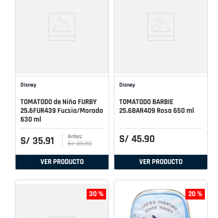
Disney
Disney
TOMATODO de Niña FURBY
TOMATODO BARBIE
25.6FUR439 Fucsia/Morado
25.6BAR409 Rosa 650 ml
630 ml
S/
45
.
90
S/
35
.
91
S/
39
.
90
VER PRODUCTO
VER PRODUCTO
30 %
20 %