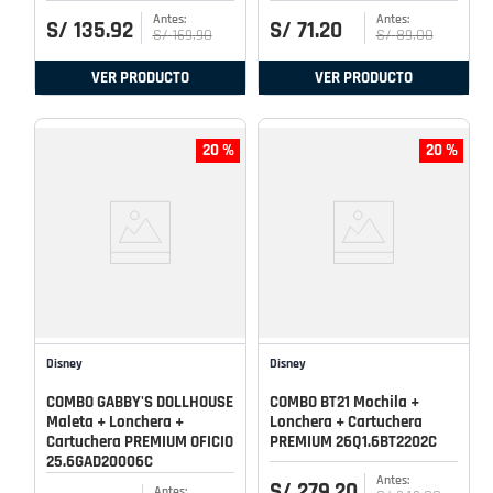
S/
135
.
92
S/
71
.
20
S/
169
.
90
S/
89
.
00
VER PRODUCTO
VER PRODUCTO
20 %
20 %
Disney
Disney
COMBO GABBY'S DOLLHOUSE
COMBO BT21 Mochila +
Maleta + Lonchera +
Lonchera + Cartuchera
Cartuchera PREMIUM OFICIO
PREMIUM 26Q1.6BT2202C
25.6GAD20006C
S/
279
.
20