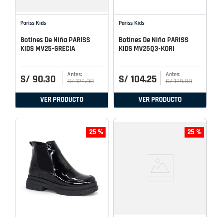
Pariss Kids
Pariss Kids
Botines De Niña PARISS
Botines De Niña PARISS
KIDS MV25-GRECIA
KIDS MV25Q3-KORI
S/
90
.
30
S/
104
.
25
S/
129
.
00
S/
139
.
00
VER PRODUCTO
VER PRODUCTO
25 %
25 %