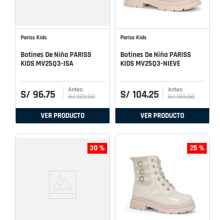
Pariss Kids
Pariss Kids
Botines De Niña PARISS
Botines De Niña PARISS
KIDS MV25Q3-ISA
KIDS MV25Q3-NIEVE
S/
96
.
75
S/
104
.
25
S/
129
.
00
S/
139
.
00
VER PRODUCTO
VER PRODUCTO
30 %
25 %