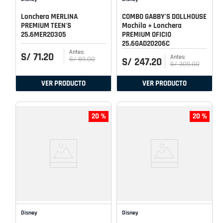
Lonchera MERLINA
COMBO GABBY'S DOLLHOUSE
PREMIUM TEEN'S
Mochila + Lonchera
25.6MER20305
PREMIUM OFICIO
25.6GAD20206C
S/
71
.
20
S/
89
.
00
S/
247
.
20
S/
309
.
00
VER PRODUCTO
VER PRODUCTO
20 %
20 %
Disney
Disney