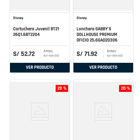
Disney
Disney
Cartuchera Juvenil BT21
Lonchera GABBY'S
26Q1.6BT2204
DOLLHOUSE PREMIUM
OFICIO 25.6GAD20306
S/
52
.
72
S/
71
.
92
S/
65
.
90
S/
89
.
90
VER PRODUCTO
VER PRODUCTO
20 %
20 %