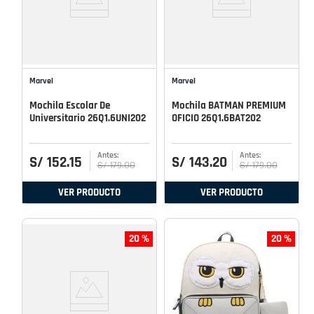
Marvel
Marvel
Mochila Escolar De
Mochila BATMAN PREMIUM
Universitario 26Q1.6UNI202
OFICIO 26Q1.6BAT202
S/
152
.
15
S/
143
.
20
S/
179
.
00
S/
179
.
00
VER PRODUCTO
VER PRODUCTO
20 %
20 %