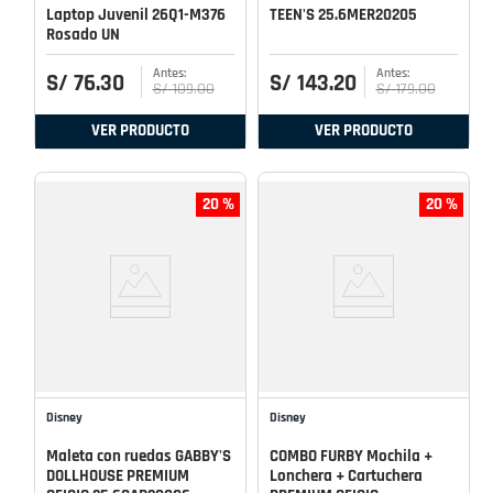
Laptop Juvenil 26Q1-M376
TEEN'S 25.6MER20205
Rosado UN
S/
76
.
30
S/
143
.
20
S/
109
.
00
S/
179
.
00
VER PRODUCTO
VER PRODUCTO
20 %
20 %
Disney
Disney
Maleta con ruedas GABBY'S
COMBO FURBY Mochila +
DOLLHOUSE PREMIUM
Lonchera + Cartuchera