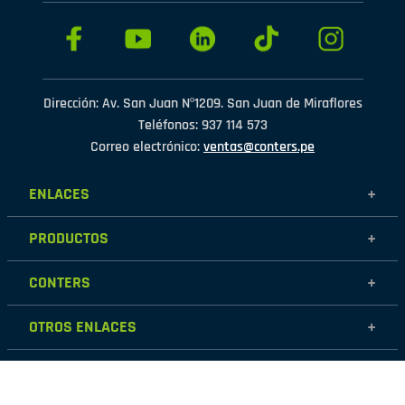
Dirección: Av. San Juan Nº1209. San Juan de Miraflores
Teléfonos: 937 114 573
Correo electrónico:
ventas@conters.pe
ENLACES
+
Mujer
PRODUCTOS
+
Hombre
Calzados
Niños
CONTERS
+
Zapatillas
Outlet
Nosotros
Accesorios
OTROS ENLACES
+
Contáctanos
Destacados
Políticas de garantía
Tiendas
Políticas de protección de datos personales
Términos y condiciones