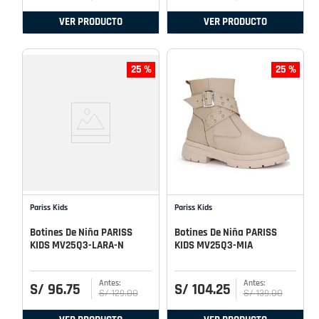
VER PRODUCTO
VER PRODUCTO
25 %
25 %
Pariss Kids
Pariss Kids
Botines De Niña PARISS
Botines De Niña PARISS
KIDS MV25Q3-LARA-N
KIDS MV25Q3-MIA
S/
96
.
75
S/
104
.
25
S/
129
.
00
S/
139
.
00