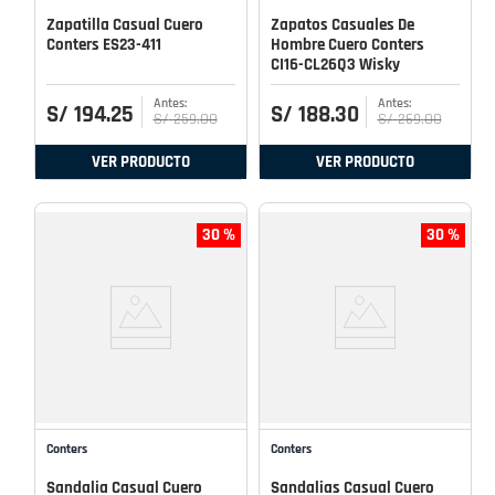
Zapatilla Casual Cuero
Zapatos Casuales De
Conters ES23-411
Hombre Cuero Conters
CI16-CL26Q3 Wisky
S/
194
.
25
S/
188
.
30
S/
259
.
00
S/
269
.
00
VER PRODUCTO
VER PRODUCTO
30 %
30 %
Conters
Conters
Sandalia Casual Cuero
Sandalias Casual Cuero