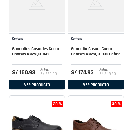
Conters
Conters
Sandalias Casuales Cuero
Sandalia Casual Cuero
Conters KN25Q3-842
Conters KN25Q3-832 Coñac
S/
160
.
93
S/
174
.
93
S/
229
.
90
S/
249
.
90
VER PRODUCTO
VER PRODUCTO
30 %
30 %