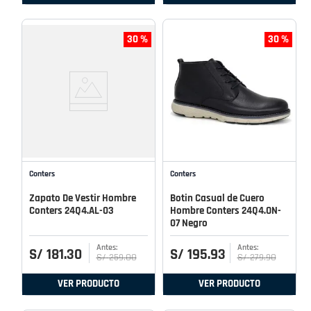
30 %
30 %
Conters
Conters
Zapato De Vestir Hombre
Botin Casual de Cuero
Conters 24Q4.AL-03
Hombre Conters 24Q4.ON-
07 Negro
S/
181
.
30
S/
195
.
93
S/
259
.
00
S/
279
.
90
VER PRODUCTO
VER PRODUCTO