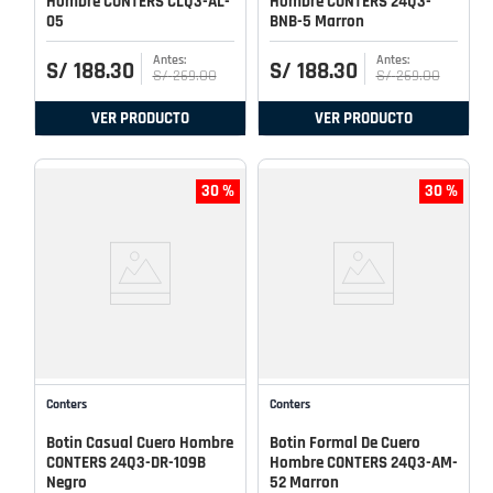
Hombre CONTERS CLQ3-AL-
Hombre CONTERS 24Q3-
05
BNB-5 Marron
S/
188
.
30
S/
188
.
30
S/
269
.
00
S/
269
.
00
VER PRODUCTO
VER PRODUCTO
30 %
30 %
Conters
Conters
Botin Casual Cuero Hombre
Botin Formal De Cuero
CONTERS 24Q3-DR-109B
Hombre CONTERS 24Q3-AM-
Negro
52 Marron