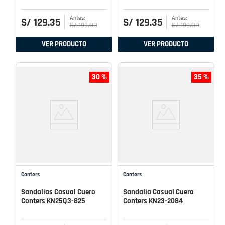
S/
129
.
35
S/
129
.
35
S/
199
.
00
S/
199
.
00
VER PRODUCTO
VER PRODUCTO
30 %
35 %
Conters
Conters
Sandalias Casual Cuero
Sandalia Casual Cuero
Conters KN25Q3-825
Conters KN23-2084