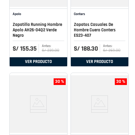
Apolo
Conters
Zapatilla Running Hombre
Zapatos Casuales De
Apolo AH26-04Q2 Verde
Hombre Cuero Conters
Negro
ES23-407
S/
155
.
35
S/
188
.
30
S/
239
.
00
S/
269
.
00
VER PRODUCTO
VER PRODUCTO
30 %
30 %