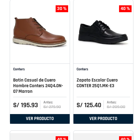
30 %
40 %
Conters
Conters
Botin Casual de Cuero
Zapato Escolar Cuero
Hombre Conters 24Q4.ON-
CONTER 25Q1.MK-E3
07 Marron
S/
195
.
93
S/
125
.
40
S/
279
.
90
S/
209
.
00
VER PRODUCTO
VER PRODUCTO
40 %
40 %