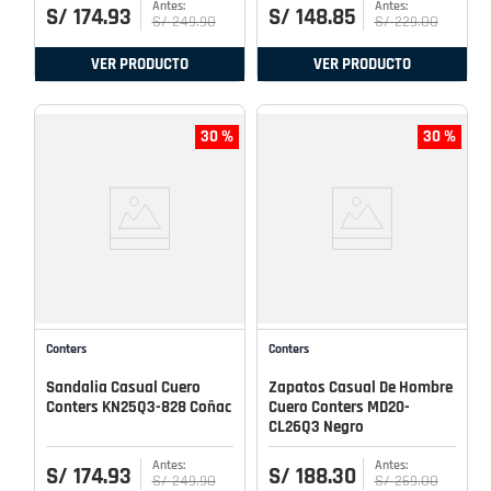
S/
174
.
93
S/
148
.
85
S/
249
.
90
S/
229
.
00
VER PRODUCTO
VER PRODUCTO
30 %
30 %
Conters
Conters
Sandalia Casual Cuero
Zapatos Casual De Hombre
Conters KN25Q3-828 Coñac
Cuero Conters MD20-
CL26Q3 Negro
S/
174
.
93
S/
188
.
30
S/
249
.
90
S/
269
.
00