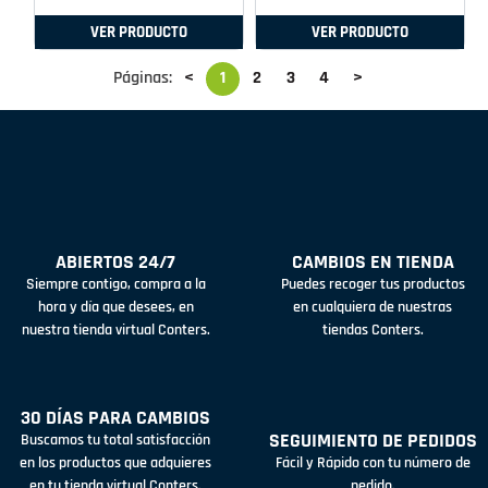
VER PRODUCTO
VER PRODUCTO
Páginas:
<
1
2
3
4
>
ABIERTOS 24/7
CAMBIOS EN TIENDA
Siempre contigo, compra a la
Puedes recoger tus productos
hora y día que desees, en
en cualquiera de nuestras
nuestra tienda virtual Conters.
tiendas Conters.
30 DÍAS PARA CAMBIOS
SEGUIMIENTO DE PEDIDOS
Buscamos tu total satisfacción
en los productos que adquieres
Fácil y Rápido con tu número de
en tu tienda virtual Conters.
pedido.