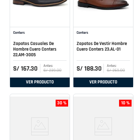
Conters
Conters
Zapatos Casuales De
Zapatos De Vestir Hombre
Hombre Cuero Conters
Cuero Conters 23.AL-01
22.AM-3005
S/
167
.
30
S/
188
.
30
S/
239
.
00
S/
269
.
00
VER PRODUCTO
VER PRODUCTO
30 %
10 %