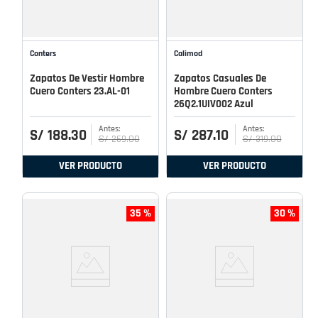
Conters
Calimod
Zapatos De Vestir Hombre
Zapatos Casuales De
Cuero Conters 23.AL-01
Hombre Cuero Conters
26Q2.1UIV002 Azul
S/
188
.
30
S/
287
.
10
S/
269
.
00
S/
319
.
00
VER PRODUCTO
VER PRODUCTO
35 %
30 %