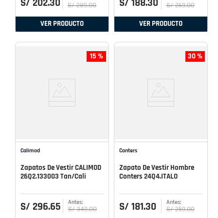
S/
202
.
30
S/
188
.
30
S/
289
.
00
S/
269
.
00
VER PRODUCTO
VER PRODUCTO
15 %
30 %
Calimod
Conters
Zapatos De Vestir CALIMOD
Zapato De Vestir Hombre
26Q2.133003 Tan/Cali
Conters 24Q4.ITALO
S/
296
.
65
S/
181
.
30
S/
349
.
00
S/
259
.
00