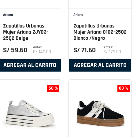
Ariana
Ariana
Zapatillas Urbanas
Zapatillas Urbanas
Mujer Ariana ZJY03-
Mujer Ariana 0102-25Q2
25Q2 Beige
Blanco /Negro
S/
59
.
60
S/
71
.
60
S/
149
.
00
S/
179
.
00
AGREGAR AL CARRITO
AGREGAR AL CARRITO
50 %
60 %