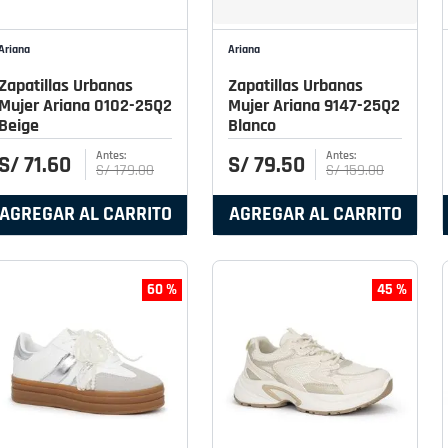
Ariana
Ariana
Zapatillas Urbanas
Zapatillas Urbanas
Mujer Ariana 0102-25Q2
Mujer Ariana 9147-25Q2
Beige
Blanco
S/
71
.
60
S/
79
.
50
S/
179
.
00
S/
159
.
00
AGREGAR AL CARRITO
AGREGAR AL CARRITO
60 %
45 %