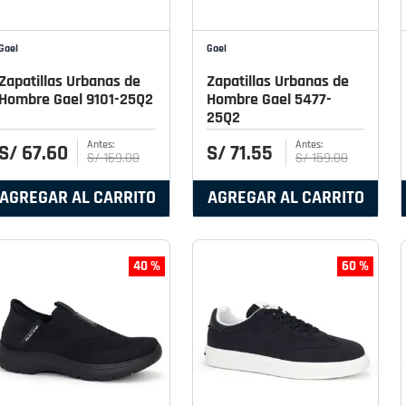
Gael
Gael
Zapatillas Urbanas de
Zapatillas Urbanas de
Hombre Gael 9101-25Q2
Hombre Gael 5477-
25Q2
S/
67
.
60
S/
71
.
55
S/
169
.
00
S/
159
.
00
AGREGAR AL CARRITO
AGREGAR AL CARRITO
40 %
60 %