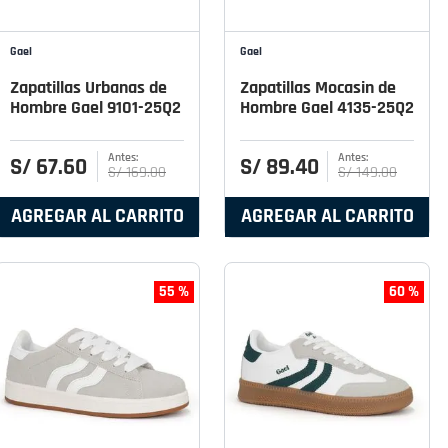
Gael
Gael
Zapatillas Urbanas de
Zapatillas Mocasin de
Hombre Gael 9101-25Q2
Hombre Gael 4135-25Q2
S/
67
.
60
S/
89
.
40
S/
169
.
00
S/
149
.
00
AGREGAR AL CARRITO
AGREGAR AL CARRITO
55 %
60 %