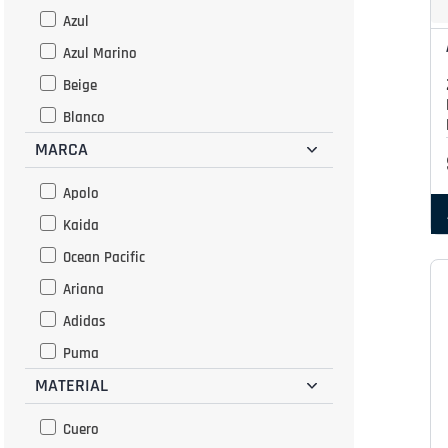
Azul
Azul Marino
Beige
Blanco
MARCA
Cafe
Camel
Apolo
Celeste
Kaida
Cocoa
Ocean Pacific
Dorado
Ariana
Gris
Adidas
Lila
Puma
Marino
MATERIAL
Gael
Marron
Pariss
Cuero
Morado