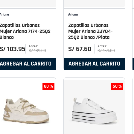
Ariana
Ariana
Zapatillas Urbanas
Zapatillas Urbanas
Mujer Ariana 7174-25Q2
Mujer Ariana ZJY04-
Blanco
25Q2 Blanco /Plata
S/
103
.
95
S/
67
.
60
S/
189
.
00
S/
169
.
00
AGREGAR AL CARRITO
AGREGAR AL CARRITO
60 %
50 %