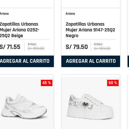
Ariana
Ariana
Zapatillas Urbanas
Zapatillas Urbanas
Mujer Ariana 0252-
Mujer Ariana 9147-25Q2
25Q2 Beige
Negro
S/
71
.
55
S/
79
.
50
S/
159
.
00
S/
159
.
00
AGREGAR AL CARRITO
AGREGAR AL CARRITO
45 %
60 %