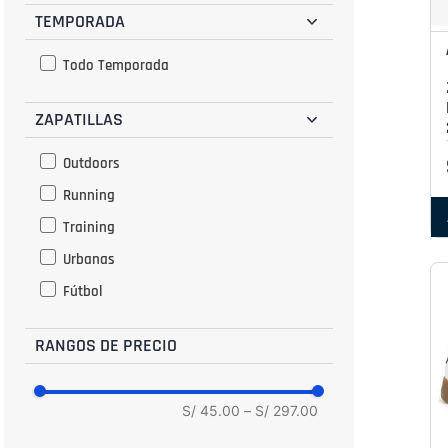
TEMPORADA
37.5
38
Todo Temporada
38.5
ZAPATILLAS
39
39.5
Outdoors
40
Running
40.5
Training
41
Urbanas
41.5
Fútbol
42
42.5
RANGOS DE PRECIO
43
43.5
S/ 45.00
–
S/ 297.00
44