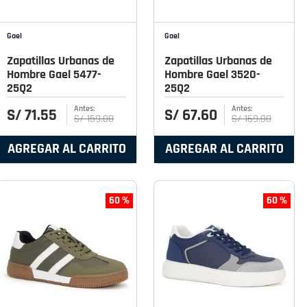
Gael
Gael
Zapatillas Urbanas de
Zapatillas Urbanas de
Hombre Gael 5477-
Hombre Gael 3520-
25Q2
25Q2
S/
71
.
55
S/
67
.
60
S/
159
.
00
S/
169
.
00
AGREGAR AL CARRITO
AGREGAR AL CARRITO
60 %
60 %