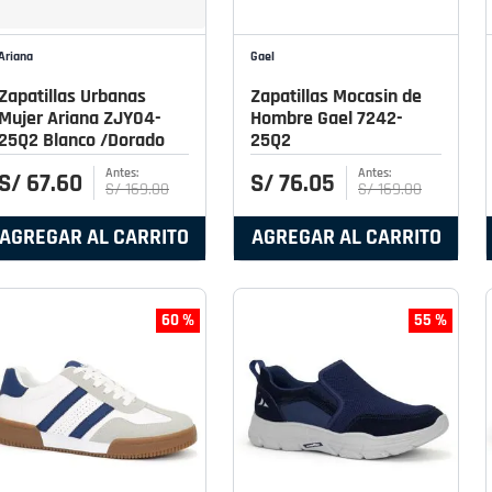
Ariana
Gael
Zapatillas Urbanas
Zapatillas Mocasin de
Mujer Ariana ZJY04-
Hombre Gael 7242-
25Q2 Blanco /Dorado
25Q2
S/
67
.
60
S/
76
.
05
S/
169
.
00
S/
169
.
00
AGREGAR AL CARRITO
AGREGAR AL CARRITO
60 %
55 %