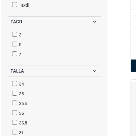
Textil
TACO
3
5
7
TALLA
34
35
35.5
36
36.5
37