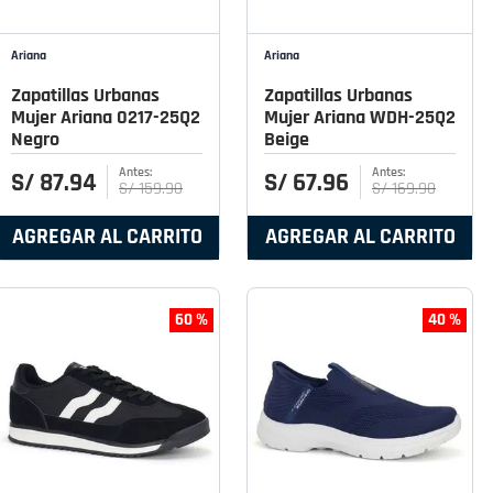
Ariana
Ariana
Zapatillas Urbanas
Zapatillas Urbanas
Mujer Ariana 0217-25Q2
Mujer Ariana WDH-25Q2
Negro
Beige
S/
87
.
94
S/
67
.
96
S/
159
.
90
S/
169
.
90
AGREGAR AL CARRITO
AGREGAR AL CARRITO
60 %
40 %