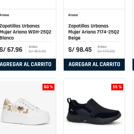
Ariana
Ariana
Zapatillas Urbanas
Zapatillas Urbanas
Mujer Ariana WDH-25Q2
Mujer Ariana 7174-25Q2
Blanco
Beige
S/
67
.
96
S/
98
.
45
S/
169
.
90
S/
179
.
00
AGREGAR AL CARRITO
AGREGAR AL CARRITO
60 %
55 %