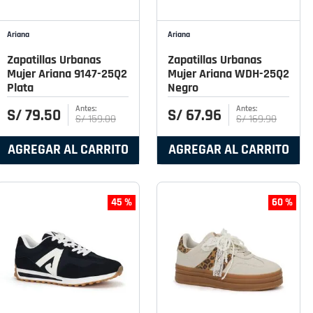
Ariana
Ariana
Zapatillas Urbanas
Zapatillas Urbanas
Mujer Ariana 9147-25Q2
Mujer Ariana WDH-25Q2
Plata
Negro
S/
79
.
50
S/
67
.
96
S/
159
.
00
S/
169
.
90
AGREGAR AL CARRITO
AGREGAR AL CARRITO
45 %
60 %