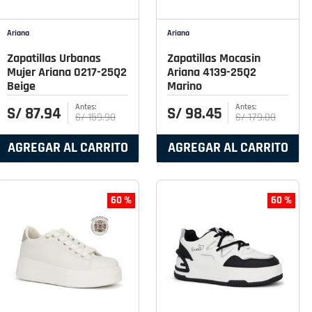
Ariana
Ariana
Zapatillas Urbanas
Zapatillas Mocasin
Mujer Ariana 0217-25Q2
Ariana 4139-25Q2
Beige
Marino
S/
87
.
94
S/
98
.
45
S/
159
.
90
S/
179
.
00
AGREGAR AL CARRITO
AGREGAR AL CARRITO
60 %
60 %