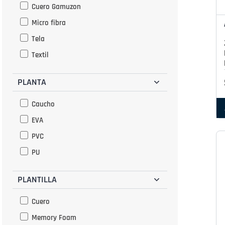
Reebok
Cuero Gamuzon
Multi color
Azaleia
Micro fibra
Multicolor
Zaxy
Tela
Naranja
BR SPORT
Textil
Negro
Nude
PLANTA
Olivo
Caucho
Plata
EVA
Plomo
PVC
Rojo
PU
Rosado
Verde
PLANTILLA
Hueso
Cuero
Arena
Memory Foam