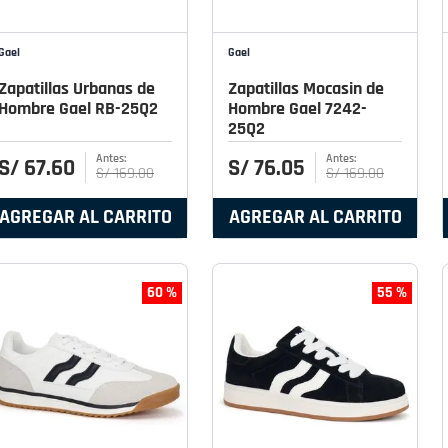
Gael
Gael
Zapatillas Urbanas de
Zapatillas Mocasin de
Hombre Gael RB-25Q2
Hombre Gael 7242-
25Q2
S/
67
.
60
S/
76
.
05
S/
169
.
00
S/
169
.
00
AGREGAR AL CARRITO
AGREGAR AL CARRITO
60 %
55 %