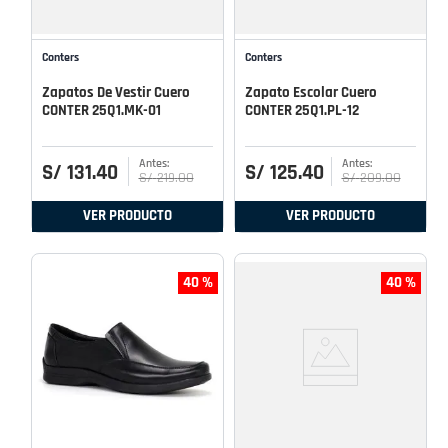
Conters
Conters
Zapatos De Vestir Cuero
Zapato Escolar Cuero
CONTER 25Q1.MK-01
CONTER 25Q1.PL-12
S/
131
.
40
S/
125
.
40
S/
219
.
00
S/
209
.
00
VER PRODUCTO
VER PRODUCTO
40 %
40 %