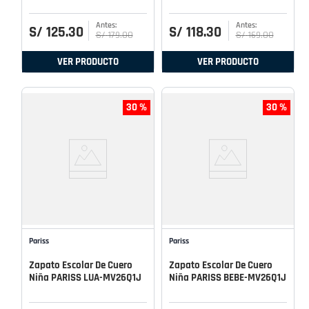
S/
125
.
30
S/
118
.
30
S/
179
.
00
S/
169
.
00
VER PRODUCTO
VER PRODUCTO
30 %
30 %
Pariss
Pariss
Zapato Escolar De Cuero
Zapato Escolar De Cuero
Niña PARISS LUA-MV26Q1J
Niña PARISS BEBE-MV26Q1J