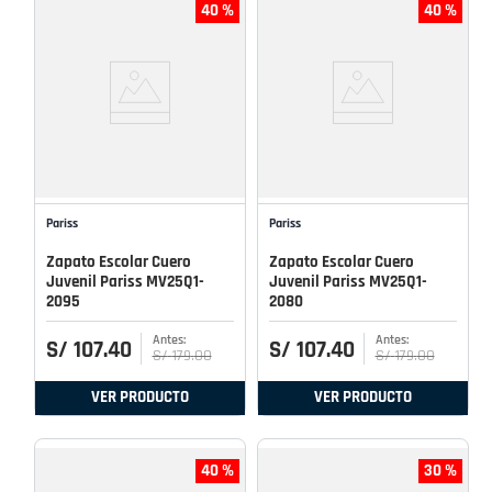
40 %
40 %
Pariss
Pariss
Zapato Escolar Cuero
Zapato Escolar Cuero
Juvenil Pariss MV25Q1-
Juvenil Pariss MV25Q1-
2095
2080
S/
107
.
40
S/
107
.
40
S/
179
.
00
S/
179
.
00
VER PRODUCTO
VER PRODUCTO
40 %
30 %