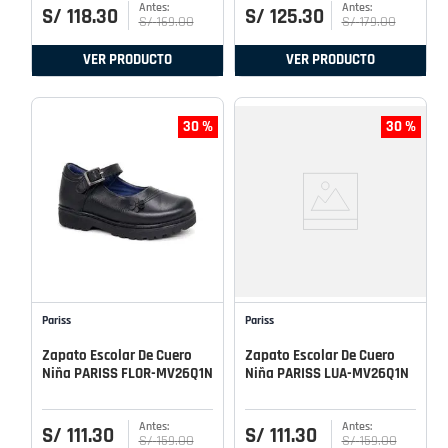
S/
118
.
30
S/
125
.
30
S/
169
.
00
S/
179
.
00
VER PRODUCTO
VER PRODUCTO
30 %
30 %
Pariss
Pariss
Zapato Escolar De Cuero
Zapato Escolar De Cuero
Niña PARISS FLOR-MV26Q1N
Niña PARISS LUA-MV26Q1N
S/
111
.
30
S/
111
.
30
S/
159
.
00
S/
159
.
00