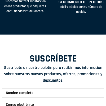
Buscamos tu total satisfacción
SEGUIMIENTO DE PEDIDOS
en los productos que adquieres
Fácil y Rápido con tu número de
en tu tienda virtual Conters.
pedido.
SUSCRÍBETE
Suscríbete a nuestro boletín para recibir más información
sobre nuestros nuevos productos, ofertas, promociones y
descuentos.