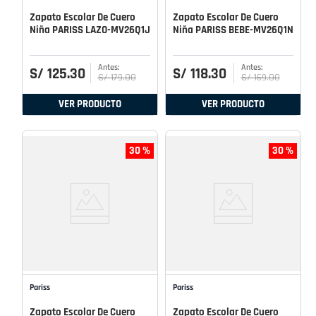
Zapato Escolar De Cuero
Zapato Escolar De Cuero
Niña PARISS LAZO-MV26Q1J
Niña PARISS BEBE-MV26Q1N
S/
125
.
30
S/
118
.
30
S/
179
.
00
S/
169
.
00
VER PRODUCTO
VER PRODUCTO
30 %
30 %
Pariss
Pariss
Zapato Escolar De Cuero
Zapato Escolar De Cuero