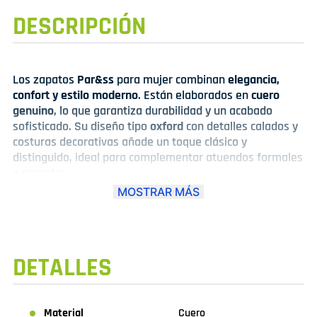
DESCRIPCIÓN
Los zapatos
Par&ss
para mujer combinan
elegancia,
confort y estilo moderno
. Están elaborados en
cuero
genuino
, lo que garantiza durabilidad y un acabado
sofisticado. Su diseño tipo
oxford
con detalles calados y
costuras decorativas añade un toque clásico y
distinguido, ideal para complementar atuendos formales
o casuales.
Cuentan con una
plataforma ligera y suela
MOSTRAR MÁS
antideslizante
, que brinda estabilidad y comodidad en
cada paso. Además, su
horma exacta
se adapta al pie
proporcionando una sensación de confort durante todo
el día.
DETALLES
Disponibles en
color negro
y
combinado beige con camel
,
estos zapatos son perfectos para mujeres que buscan
versatilidad, estilo y calidad en un solo calzado
.
Material
Cuero