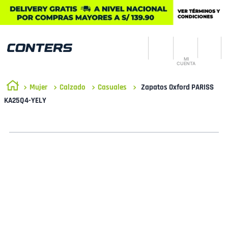
MI
CUENTA
Mujer
Calzado
Casuales
Zapatos Oxford PARISS
KA25Q4-YELY