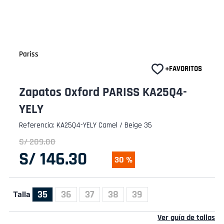
Pariss
Zapatos Oxford PARISS KA25Q4-
YELY
Referencia
:
KA25Q4-YELY Camel / Beige 35
S/
209
.
00
S/
146
.
30
30 %
35
36
37
38
39
Talla
Ver guía de tallas