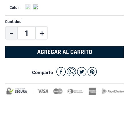
Cantidad
－
＋
AGREGAR AL CARRITO
Comparte