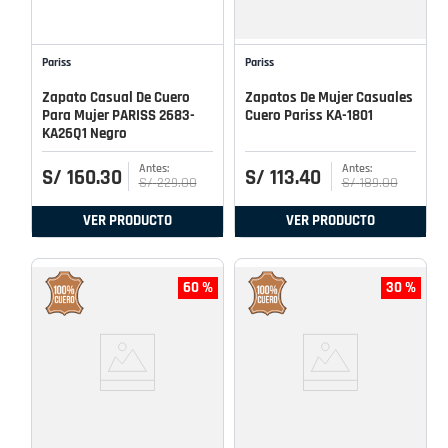
Pariss
Pariss
Zapato Casual De Cuero
Zapatos De Mujer Casuales
Para Mujer PARISS 2683-
Cuero Pariss KA-1801
KA26Q1 Negro
S/
160
.
30
S/
113
.
40
S/
229
.
00
S/
189
.
00
VER PRODUCTO
VER PRODUCTO
60 %
30 %