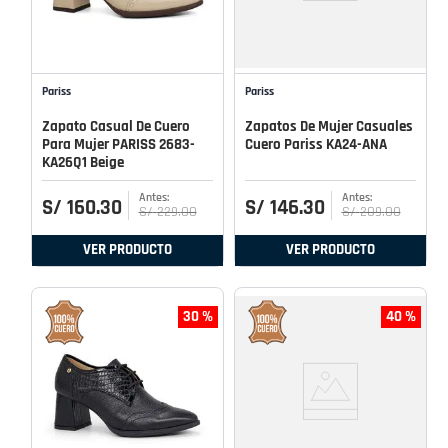
Pariss
Pariss
Zapato Casual De Cuero
Zapatos De Mujer Casuales
Para Mujer PARISS 2683-
Cuero Pariss KA24-ANA
KA26Q1 Beige
S/
160
.
30
S/
146
.
30
S/
229
.
00
S/
209
.
00
VER PRODUCTO
VER PRODUCTO
30 %
40 %