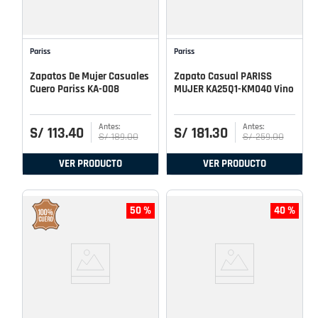
Pariss
Pariss
Zapatos De Mujer Casuales
Zapato Casual PARISS
Cuero Pariss KA-008
MUJER KA25Q1-KM040 Vino
S/
113
.
40
S/
181
.
30
S/
189
.
00
S/
259
.
00
VER PRODUCTO
VER PRODUCTO
50 %
40 %