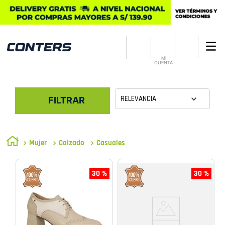
MI
CUENTA
RELEVANCIA
FILTRAR
Mujer
Calzado
Casuales
30 %
30 %