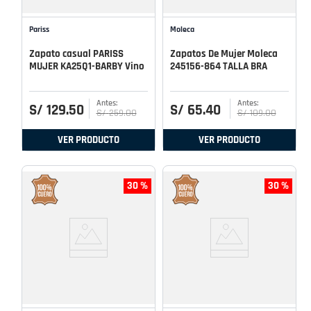
Pariss
Moleca
Zapato casual PARISS
Zapatos De Mujer Moleca
MUJER KA25Q1-BARBY Vino
245156-864 TALLA BRA
S/
129
.
50
S/
65
.
40
S/
259
.
00
S/
109
.
00
VER PRODUCTO
VER PRODUCTO
30 %
30 %