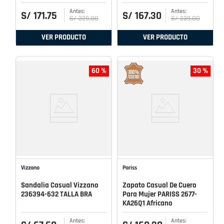
S/
171
.
75
S/
167
.
30
S/
229
.
00
S/
239
.
00
VER PRODUCTO
VER PRODUCTO
60 %
30 %
Vizzano
Pariss
Sandalia Casual Vizzano
Zapato Casual De Cuero
236394-632 TALLA BRA
Para Mujer PARISS 2677-
KA26Q1 Africano