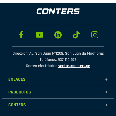
Dirección: Av. San Juan Nº1209. San Juan de Miraflores
Teléfonos: 937 114 573
Correo electrónico:
ventas@conters.pe
ENLACES
+
Mujer
PRODUCTOS
+
Hombre
Calzados
Niños
CONTERS
+
Zapatillas
Outlet
Nosotros
Accesorios