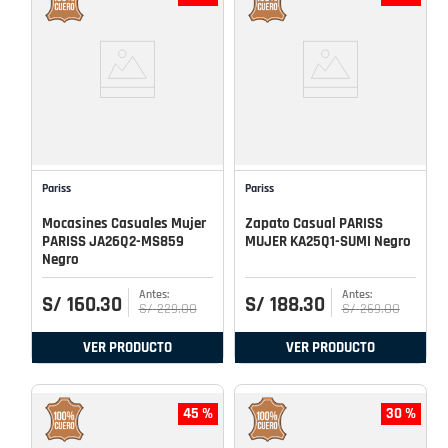
Pariss
Pariss
Mocasines Casuales Mujer
Zapato Casual PARISS
PARISS JA26Q2-MS859
MUJER KA25Q1-SUMI Negro
Negro
S/
160
.
30
S/
188
.
30
S/
229
.
00
S/
269
.
00
VER PRODUCTO
VER PRODUCTO
45 %
30 %