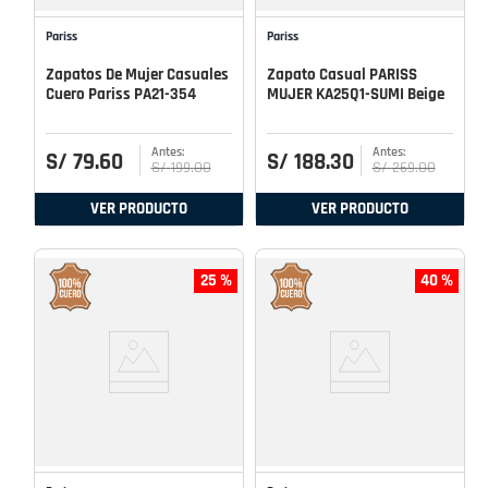
Pariss
Pariss
Zapatos De Mujer Casuales
Zapato Casual PARISS
Cuero Pariss PA21-354
MUJER KA25Q1-SUMI Beige
S/
79
.
60
S/
188
.
30
S/
199
.
00
S/
269
.
00
VER PRODUCTO
VER PRODUCTO
25 %
40 %