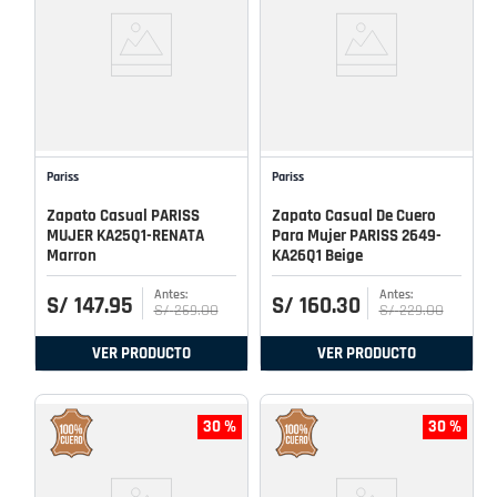
Pariss
Pariss
Zapato Casual PARISS
Zapato Casual De Cuero
MUJER KA25Q1-RENATA
Para Mujer PARISS 2649-
Marron
KA26Q1 Beige
S/
147
.
95
S/
160
.
30
S/
269
.
00
S/
229
.
00
VER PRODUCTO
VER PRODUCTO
30 %
30 %