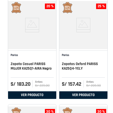
20 %
25 %
Pariss
Pariss
Zapato Casual PARISS
Zapatos Oxford PARISS
MUJER KA25Q1-AIRA Negro
KA25Q4-YELY
S/
183
.
20
S/
157
.
42
S/
229
.
00
S/
209
.
90
VER PRODUCTO
VER PRODUCTO
30 %
30 %