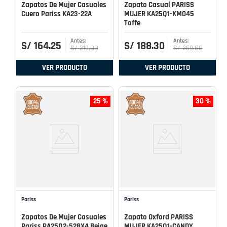
Zapatos De Mujer Casuales
Zapato Casual PARISS
Cuero Pariss KA23-22A
MUJER KA25Q1-KM045
Toffe
S/
164
.
25
S/
188
.
30
S/
219
.
00
S/
269
.
00
VER PRODUCTO
VER PRODUCTO
25 %
30 %
Pariss
Pariss
Zapatos De Mujer Casuales
Zapato Oxford PARISS
Pariss PA25Q2-528X4 Beige
MUJER KA25Q1-CANDY