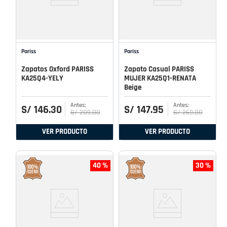
Pariss
Pariss
Zapatos Oxford PARISS
Zapato Casual PARISS
KA25Q4-YELY
MUJER KA25Q1-RENATA
Beige
S/
146
.
30
S/
147
.
95
S/
209
.
00
S/
269
.
00
VER PRODUCTO
VER PRODUCTO
40 %
30 %